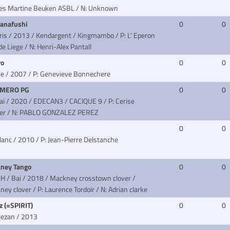
ies Martine Beuken ASBL / N: Unknown
anafushi
0
0
Gris / 2013 / Kendargent / Kingmambo
/ P: L' Eperon
e Liege / N: Henri-Alex Pantall
ro
0
0
ie / 2007
/ P: Genevieve Bonnechere
AMERO PG
0
0
Bai / 2020 / EDECAN3 / CACIQUE 9
/ P: Cerise
ier / N: PABLO GONZALEZ PEREZ
0
0
Blanc / 2010
/ P: Jean-Pierre Delstanche
ney Tango
0
0
SH / Bai / 2018 / Mackney crosstown clover /
ney clover
/ P: Laurence Tordoir / N: Adrian clarke
z (=SPIRIT)
0
0
lezan / 2013