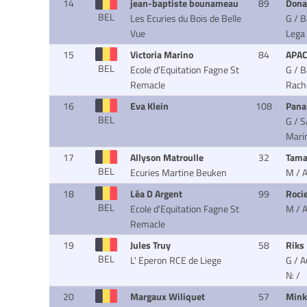
14
jean-baptiste bounameau
89
Dona
BEL
Les Ecuries du Bois de Belle
G / B
Vue
Lega 
15
Victoria Marino
84
APA
BEL
Ecole d'Equitation Fagne St
G / B
Remacle
Rache
16
Eva Klein
108
Pan
BEL
G / S
Marin
17
Allyson Matroulle
32
Tama
BEL
Ecuries Martine Beuken
M / A
18
Léa D Argent
99
Roci
BEL
Ecole d'Equitation Fagne St
M / 
Remacle
19
Jules Truy
58
Riks
BEL
L' Eperon RCE de Liege
G / A
N: /
20
Margaux Wiliquet
57
Mink