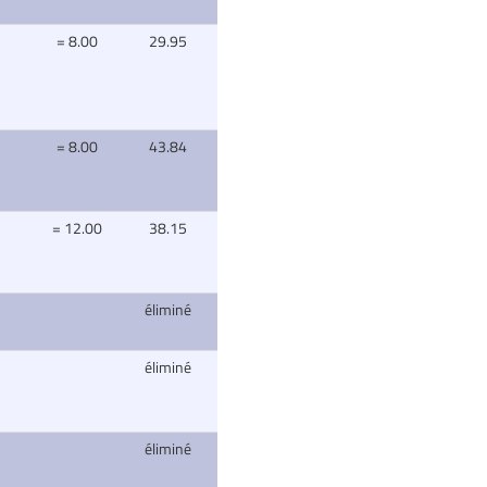
= 8.00
29.95
= 8.00
43.84
= 12.00
38.15
éliminé
éliminé
éliminé