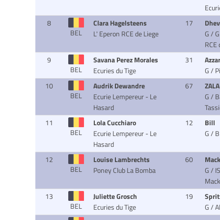
Ecur
8
Clara Hagelsteens
17
Dhev
BEL
L' Eperon RCE de Liege
G / 
RCE d
9
Savana Perez Morales
31
Azza
BEL
Ecuries du Tige
G / P
10
Audrik Dewandre
67
ZAL
BEL
Ecurie Lempereur - Le
G / 
Hasard
Tass
11
Lola Cucchiaro
12
Bill
BEL
Ecurie Lempereur - Le
G / 
Hasard
12
Louise Lambrechts
60
Mack
BEL
Poney Club La Bomba
G / I
Mack
13
Juliette Grosch
19
Sprit
BEL
Ecuries du Tige
G / A