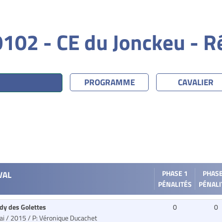
102 - CE du Jonckeu - R
PROGRAMME
CAVALIER
VAL
PHASE 1
PHASE
PÉNALITÉS
PÉNALI
dy des Golettes
0
0
Bai / 2015
/ P: Véronique Ducachet