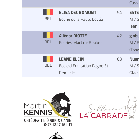
Cass
ELISA DEGBOMONT
54
ESTE
BEL
Ecurie de la Haute Levée
M / 
Jean
Aliénor DIOTTE
42
glob
BEL
Ecuries Martine Beuken
M / B
devo
LEANE KLEIN
63
Nuan
BEL
Ecole d'Equitation Fagne St
M / S
Remacle
Glad