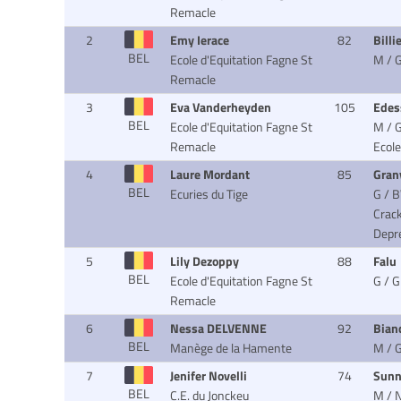
Remacle
2
Emy Ierace
82
Billi
BEL
Ecole d'Equitation Fagne St
M / 
Remacle
3
Eva Vanderheyden
105
Edes
BEL
Ecole d'Equitation Fagne St
M / G
Remacle
Ecole
4
Laure Mordant
85
Gran
BEL
Ecuries du Tige
G / 
Crac
Depr
5
Lily Dezoppy
88
Falu
BEL
Ecole d'Equitation Fagne St
G / G
Remacle
6
Nessa DELVENNE
92
Bian
BEL
Manège de la Hamente
M / 
7
Jenifer Novelli
74
Sunn
BEL
C.E. du Jonckeu
M / 