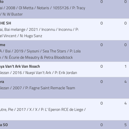
to
0
0
ai / 2008 / Ol Metta / Notaris
/ 105SY26 / P: Tracy
/ N: W Buster
CHE SH
0
0
ai, Bai melange / 2021 / Inconnu / Inconnu
/ P:
l Vincent / N: Hugo Sanz
ame
0
0
A / Bai / 2019 / Siyouni / Sea The Stars
/ P: Lola
 / N: Écurie de Meautry & Petra Bloodstock
ya Van't Ark Van Noach
0
1
lezan / 2016 / Nuepi Van't Ark
/ P: Erik Jordan
era
0
4
Alezan / 2007
/ P: Fagne Saint Remacle Team
0
4
utre, Pie / 2017 / X / X
/ P: L' Eperon RCE de Liege /
a SO
0
5