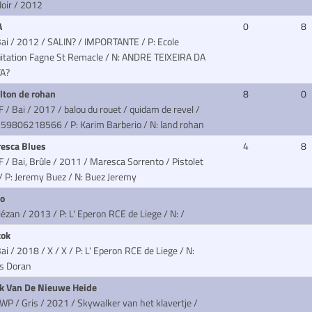
oir / 2012
A
0
8
Bai / 2012 / SALIN? / IMPORTANTE
/ P: Ecole
uitation Fagne St Remacle / N: ANDRE TEIXEIRA DA
A?
lton de rohan
8
0
F / Bai / 2017 / balou du rouet / quidam de revel
/
59806218566 / P: Karim Barberio / N: land rohan
esca Blues
4
8
F / Bai, Brûle / 2011 / Maresca Sorrento / Pistolet
/ P: Jeremy Buez / N: Buez Jeremy
ro
Alézan / 2013
/ P: L' Eperon RCE de Liege / N: /
tok
ai / 2018 / X / X
/ P: L' Eperon RCE de Liege / N:
s Doran
k Van De Nieuwe Heide
WP / Gris / 2021 / Skywalker van het klavertje /