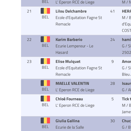
BEL
L' Eperon RCE de Liege
M / N
21
Lilou Delchambre
41
HER
BEL
Ecole d'Equitation Fagne St
M / 
Remacle
d'Eq
COST
22
Karim Barberio
24
hami
BEL
Ecurie Lempereur - Le
G / S
Hasard
2502
23
Elise Mulquet
9
Amor
BEL
Ecole d'Equitation Fagne St
G / S
Remacle
Bleu
MAELLE VALENTIN
28
Isau
BEL
L' Eperon RCE de Liege
G / 
Chloé Fourneau
5
Tick 
BEL
L' Eperon RCE de Liege
M / B
Jame
Giulia Gallina
30
Chuc
BEL
Ecurie de la Salle
G / B