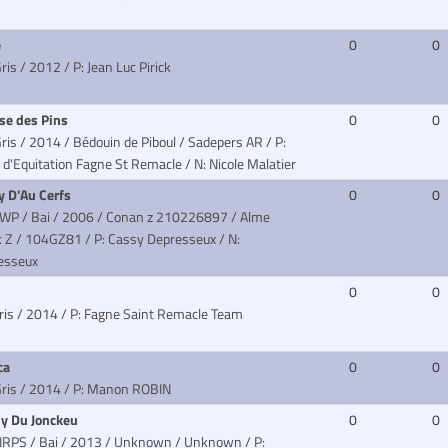
e
0
0
Gris / 2012
/ P: Jean Luc Pirick
se des Pins
0
0
ris / 2014 / Bédouin de Piboul / Sadepers AR
/ P:
 d'Equitation Fagne St Remacle / N: Nicole Malatier
y D'Au Cerfs
0
0
BWP / Bai / 2006 / Conan z 210226897 / Alme
k Z
/ 104GZ81 / P: Cassy Depresseux / N:
esseux
0
0
ris / 2014
/ P: Fagne Saint Remacle Team
ca
0
0
Gris / 2014
/ P: Manon ROBIN
y Du Jonckeu
0
0
NRPS / Bai / 2013 / Unknown / Unknown
/ P: