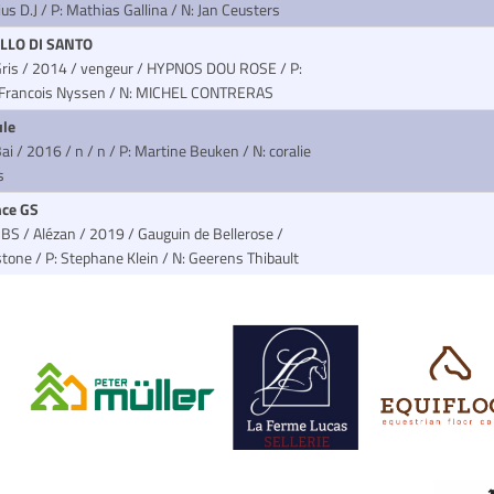
ius D.J
/ P: Mathias Gallina / N: Jan Ceusters
LLO DI SANTO
Gris / 2014 / vengeur / HYPNOS DOU ROSE
/ P:
 Francois Nyssen / N: MICHEL CONTRERAS
ule
ai / 2016 / n / n
/ P: Martine Beuken / N: coralie
s
ce GS
BS / Alézan / 2019 / Gauguin de Bellerose /
stone
/ P: Stephane Klein / N: Geerens Thibault