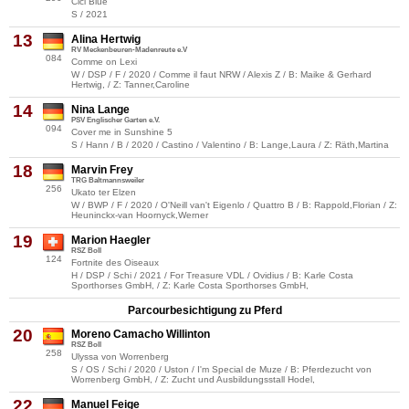
Cici Blue
S / 2021
13
Alina Hertwig
RV Meckenbeuren-Madenreute e.V
084
Comme on Lexi
W / DSP / F / 2020 / Comme il faut NRW / Alexis Z / B: Maike & Gerhard
Hertwig, / Z: Tanner,Caroline
14
Nina Lange
PSV Englischer Garten e.V.
094
Cover me in Sunshine 5
S / Hann / B / 2020 / Castino / Valentino / B: Lange,Laura / Z: Räth,Martina
18
Marvin Frey
TRG Baltmannsweiler
256
Ukato ter Elzen
W / BWP / F / 2020 / O'Neill van't Eigenlo / Quattro B / B: Rappold,Florian / Z:
Heuninckx-van Hoornyck,Werner
19
Marion Haegler
RSZ Boll
124
Fortnite des Oiseaux
H / DSP / Schi / 2021 / For Treasure VDL / Ovidius / B: Karle Costa
Sporthorses GmbH, / Z: Karle Costa Sporthorses GmbH,
Parcourbesichtigung zu Pferd
20
Moreno Camacho Willinton
RSZ Boll
258
Ulyssa von Worrenberg
S / OS / Schi / 2020 / Uston / I'm Special de Muze / B: Pferdezucht von
Worrenberg GmbH, / Z: Zucht und Ausbildungsstall Hodel,
22
Manuel Feige