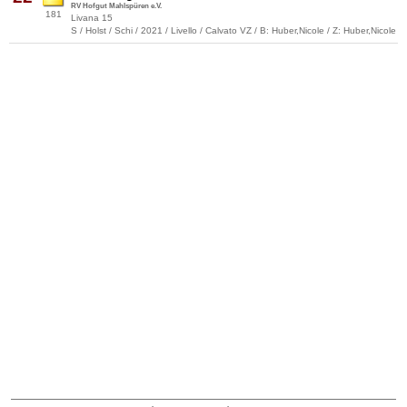
RV Hofgut Mahlspüren e.V.
181
Livana 15
S / Holst / Schi / 2021 / Livello / Calvato VZ / B: Huber,Nicole / Z: Huber,Nicole