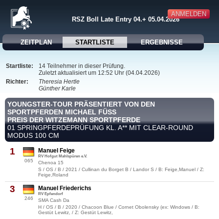
ANMELDEN
RSZ Boll Late Entry 04.+ 05.04.2026
ZEITPLAN
STARTLISTE
ERGEBNISSE
Startliste:
14 Teilnehmer in dieser Prüfung.
Zuletzt aktualisiert um 12:52 Uhr (04.04.2026)
Richter:
Theresia Hertle
Günther Karle
YOUNGSTER-TOUR PRÄSENTIERT VON DEN
SPORTPFERDEN MICHAEL FÜSS
PREIS DER WITZEMANN SPORTPFERDE
01 SPRINGPFERDEPRÜFUNG KL. A** MIT CLEAR-ROUND
MODUS 100 CM
1
Manuel Feige
RV Hofgut Mahlspüren e.V.
065
Chenoa 15
S / OS / B / 2021 / Cullinan du Borget B / Landor S / B: Feige,Manuel / Z:
Feige,Roland
3
Manuel Friederichs
RV Epfendorf
246
SMA Cash Da
H / OS / B / 2020 / Chacoon Blue / Cornet Obolensky (ex: Windows / B:
Gestüt Lewitz, / Z: Gestüt Lewitz,