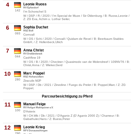
4
Leonie Ruoss
RV Epfendorf
142
I'm Schorschel S
W / DSP / R / 2020 / I'm Special de Muze / Sir Oldenburg / B: Ruoss,Leonie /
Z: ZG Eva, Achim u. Lothar Seiler,
6
Sophia Duchet
RSZ Boll
093
Cornvall
W / OS / Schi / 2020 / Convall / Quidam de Revel / B: Beerbaum Stables
GmbH, / Z: Hollenbeck,Ulrich
7
Anna Christ
RV Dreiländereck
044
Cashflow 19
W / OS / B / 2020 / Checkter / Quasimodo van de Molendreef / 109NV76 / B:
Christ,Anna / Z: Wieker,Gerd
10
Marc Poppel
RSZ Hohenzollern
280
Ziraculix MJP
W / DSP / Db / 2021 / Zinedine / Fuego du Prelet / B: Poppel,Marc / Z: ZG
Poppel,
Parcourbesichtigung zu Pferd
11
Manuel Feige
RV Hofgut Mahlspüren e.V.
100
D'Asterix
W / CH.Wb / Db / 2021 / D'Aganix Z (D' Aganix 2000 Z) / Chameur / B:
Gabathuler,Hans / Z: Buess,Peter
12
Leonie Krieg
RFV Donaueschingen
290