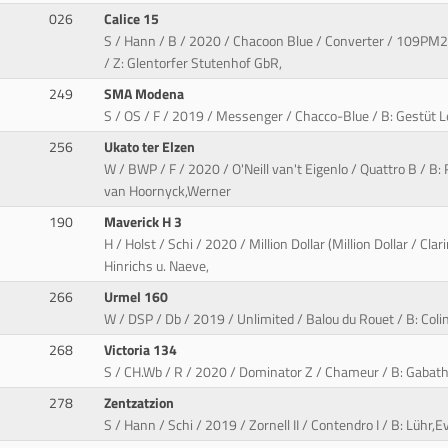
026
Calice 15
S / Hann / B / 2020 / Chacoon Blue / Converter / 109PM2
/ Z: Glentorfer Stutenhof GbR,
249
SMA Modena
S / OS / F / 2019 / Messenger / Chacco-Blue / B: Gestüt Le
256
Ukato ter Elzen
W / BWP / F / 2020 / O'Neill van't Eigenlo / Quattro B / B:
van Hoornyck,Werner
190
Maverick H 3
H / Holst / Schi / 2020 / Million Dollar (Million Dollar / Cl
Hinrichs u. Naeve,
266
Urmel 160
W / DSP / Db / 2019 / Unlimited / Balou du Rouet / B: Colin
268
Victoria 134
S / CH.Wb / R / 2020 / Dominator Z / Chameur / B: Gabath
278
Zentzatzion
S / Hann / Schi / 2019 / Zornell II / Contendro I / B: Lühr,E