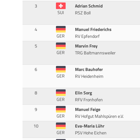
3
Adrian Schmid
SUI
RSZ Boll
4
Manuel Friederichs
GER
RV Epfendorf
5
Marvin Frey
GER
TRG Baltmannsweiler
6
Marc Bauhofer
GER
RV Heidenheim
8
Elin Sorg
GER
RFV Fronhofen
9
Manuel Feige
GER
RV Hofgut Mahlspüren e.V.
10
Eva-Maria Lühr
GER
PSV Hohe Eichen