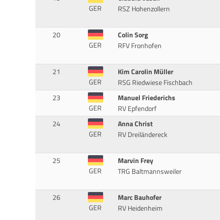
GER
RSZ Hohenzollern
20
Colin Sorg
GER
RFV Fronhofen
21
Kim Carolin Müller
GER
RSG Riedwiese Fischbach
23
Manuel Friederichs
GER
RV Epfendorf
24
Anna Christ
GER
RV Dreiländereck
25
Marvin Frey
GER
TRG Baltmannsweiler
26
Marc Bauhofer
GER
RV Heidenheim