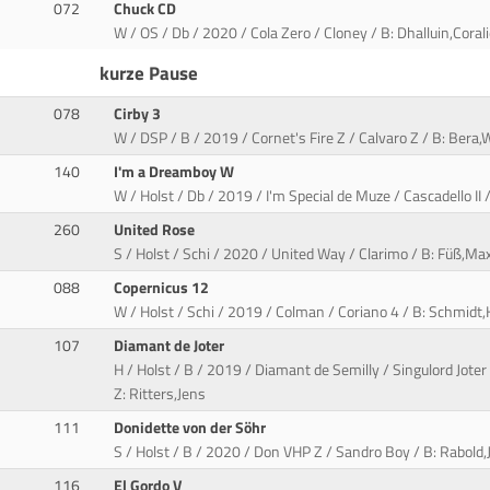
072
Chuck CD
W / OS / Db / 2020 / Cola Zero / Cloney / B: Dhalluin,Coralie
kurze Pause
078
Cirby 3
W / DSP / B / 2019 / Cornet's Fire Z / Calvaro Z / B: Bera,
140
I'm a Dreamboy W
W / Holst / Db / 2019 / I'm Special de Muze / Cascadello II 
260
United Rose
S / Holst / Schi / 2020 / United Way / Clarimo / B: Füß,M
088
Copernicus 12
W / Holst / Schi / 2019 / Colman / Coriano 4 / B: Schmidt,
107
Diamant de Joter
H / Holst / B / 2019 / Diamant de Semilly / Singulord Jote
Z: Ritters,Jens
111
Donidette von der Söhr
S / Holst / B / 2020 / Don VHP Z / Sandro Boy / B: Rabold,J
116
El Gordo V