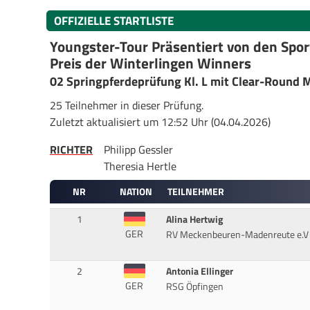
OFFIZIELLE STARTLISTE
Youngster-Tour Präsentiert von den Spo
Preis der Winterlingen Winners
02 Springpferdeprüfung Kl. L mit Clear-Round
25 Teilnehmer in dieser Prüfung.
Zuletzt aktualisiert um 12:52 Uhr (04.04.2026)
RICHTER
Philipp Gessler
Theresia Hertle
NR
NATION
TEILNEHMER
1
Alina Hertwig
GER
RV Meckenbeuren-Madenreute e.V
2
Antonia Ellinger
GER
RSG Öpfingen