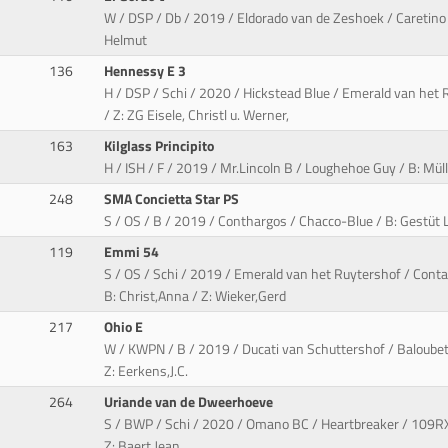
W / DSP / Db / 2019 / Eldorado van de Zeshoek / Caretino / 
Helmut
136
Hennessy E 3
H / DSP / Schi / 2020 / Hickstead Blue / Emerald van het R
/ Z: ZG Eisele, Christl u. Werner,
163
Kilglass Principito
H / ISH / F / 2019 / Mr.Lincoln B / Loughehoe Guy / B: Müll
248
SMA Concietta Star PS
S / OS / B / 2019 / Conthargos / Chacco-Blue / B: Gestüt L
119
Emmi 54
S / OS / Schi / 2019 / Emerald van het Ruytershof / Cont
B: Christ,Anna / Z: Wieker,Gerd
217
Ohio E
W / KWPN / B / 2019 / Ducati van Schuttershof / Baloubet 
Z: Eerkens,J.C.
264
Uriande van de Dweerhoeve
S / BWP / Schi / 2020 / Omano BC / Heartbreaker / 109RX3
Z: Baert,Jean