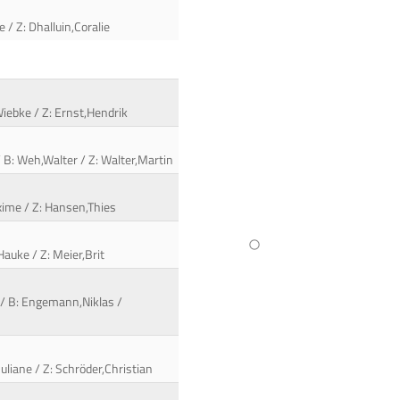
 / Z: Dhalluin,Coralie
Wiebke / Z: Ernst,Hendrik
/ B: Weh,Walter / Z: Walter,Martin
axime / Z: Hansen,Thies
Hauke / Z: Meier,Brit
r / B: Engemann,Niklas /
uliane / Z: Schröder,Christian