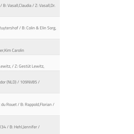
B: Vasall,Claudia / Z: Vasall,Dr.
uytershof / B: Colin & Elin Sorg,
er,Kim Carolin
ewitz, / Z: Gestüt Lewitz,
ador (NLD) / 109NV85 /
du Rouet / B: Rappold,Florian /
4 / B: Hehl,Jennifer /