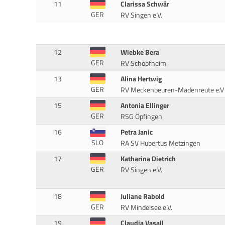
11
Clarissa Schwär
GER
RV Singen e.V.
12
Wiebke Bera
GER
RV Schopfheim
13
Alina Hertwig
GER
RV Meckenbeuren-Madenreute e.V
15
Antonia Ellinger
GER
RSG Öpfingen
16
Petra Janic
SLO
RA SV Hubertus Metzingen
17
Katharina Dietrich
GER
RV Singen e.V.
18
Juliane Rabold
GER
RV Mindelsee e.V.
19
Claudia Vasall