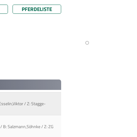
PFERDELISTE
sselin,Viktor / Z: Stagge-
no / B: Salzmann,Söhnke / Z: ZG