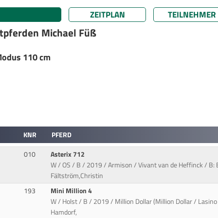
ZEITPLAN
TEILNEHMER
rtpferden Michael Füß
 Modus 110 cm
KNR
PFERD
010
Asterix 712
W / OS / B / 2019 / Armison / Vivant van de Heffinck / B: E
Fältström,Christin
193
Mini Million 4
W / Holst / B / 2019 / Million Dollar (Million Dollar / Lasi
Hamdorf,