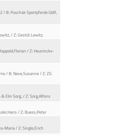
2 / B: Puschak Sportpferde GbR,
witz, / Z: Gestüt Lewitz,
 Rappold,Florian / Z: Heuninckx-
arimo / B: Neve,Susanne / Z: ZG
 & Elin Sorg, / Z: Sorg,Alfons
uler,Hans / Z: Buess,Peter
va-Maria / Z: Single,Erich