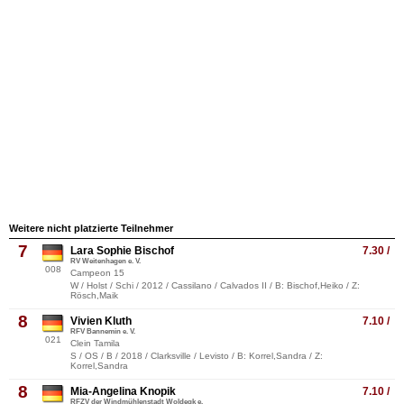
Weitere nicht platzierte Teilnehmer
7
Lara Sophie Bischof
7.30 /
RV Weitenhagen e. V.
008
Campeon 15
W / Holst / Schi / 2012 / Cassilano / Calvados II / B: Bischof,Heiko / Z:
Rösch,Maik
8
Vivien Kluth
7.10 /
RFV Bannemin e. V.
021
Clein Tamila
S / OS / B / 2018 / Clarksville / Levisto / B: Korrel,Sandra / Z:
Korrel,Sandra
8
Mia-Angelina Knopik
7.10 /
RFZV der Windmühlenstadt Woldegk e.