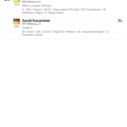
RSC Wendorf e.V.
078
What a Ladys Charme
S / DR / Palom / 2015 / Steendiek's FS Dali / FS Chambertin / B:
Hoffmann,Filipa / Z: Böge,Peter
Sarah Kasarinow
EL
RFV Wildberg e.V.
086
Oxalis 5
W / Hann / Db / 2019 / Origi d'O / Nekton / B: Kasarinow,Sarah / Z:
Petersen,Jakob