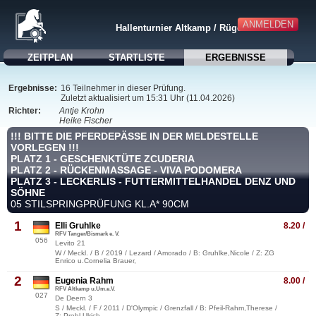
ANMELDEN
Hallenturnier Altkamp / Rügen
ZEITPLAN
STARTLISTE
ERGEBNISSE
Ergebnisse:
16 Teilnehmer in dieser Prüfung.
Zuletzt aktualisiert um 15:31 Uhr (11.04.2026)
Richter:
Antje Krohn
Heike Fischer
!!! BITTE DIE PFERDEPÄSSE IN DER MELDESTELLE
VORLEGEN !!!
PLATZ 1 - GESCHENKTÜTE ZCUDERIA
PLATZ 2 - RÜCKENMASSAGE - VIVA PODOMERA
PLATZ 3 - LECKERLIS - FUTTERMITTELHANDEL DENZ UND
SÖHNE
05 STILSPRINGPRÜFUNG KL.A* 90CM
1
Elli Gruhlke
8.20 /
RFV Tanger/Bismark e. V.
056
Levito 21
W / Meckl. / B / 2019 / Lezard / Amorado / B: Gruhlke,Nicole / Z: ZG
Enrico u.Cornelia Brauer,
2
Eugenia Rahm
8.00 /
RFV Altkamp u.Um.e.V.
027
De Deern 3
S / Meckl. / F / 2011 / D'Olympic / Grenzfall / B: Pfeil-Rahm,Therese /
Z: Prehl,Ulrich