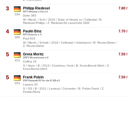
3
Philipp Riedesel
7.80 /
RFV Altkamp u.Um.e.V.
034
Duke 383
W / Meckl. / Schi / 2019 / Duke of Hearts xx / Cellestial / B:
Riedesel,Philipp / Z: Riedesel Alt Lauschvitz GbR,
4
Paulin Binz
7.70 /
RFV Dubnitz e. V.
065
Paul 916
W / Meckl. / Schwb / 2018 / Cellestial / Unbekannt / B: Reuter,Dieter /
Z: Reuter,Dieter
5
Greta Moritz
7.50 /
ZRFV Wusterhusen e.V.
022
Collina 24
S / Hann / B / 2013 / Cosinhus / Anrit / B: Knorr,Bernd-Ulrich / Z:
Knorr,Bernd-Ulrich
5
Frank Polzin
7.50 /
PSV Pasewalk RV An der B 109 e.V.
053
Layana 20
S / OS / B / 2011 / Leviscal / Converter / B: Polzin,Frank / Z:
Postier,Rene