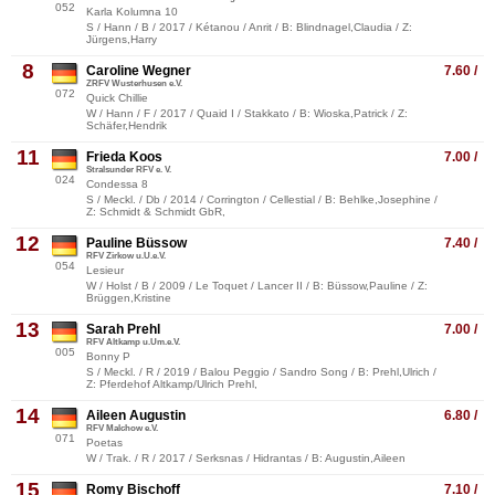
052
Karla Kolumna 10
S / Hann / B / 2017 / Kétanou / Anrit / B: Blindnagel,Claudia / Z:
Jürgens,Harry
8
Caroline Wegner
7.60 /
ZRFV Wusterhusen e.V.
072
Quick Chillie
W / Hann / F / 2017 / Quaid I / Stakkato / B: Wioska,Patrick / Z:
Schäfer,Hendrik
11
Frieda Koos
7.00 /
Stralsunder RFV e. V.
024
Condessa 8
S / Meckl. / Db / 2014 / Corrington / Cellestial / B: Behlke,Josephine /
Z: Schmidt & Schmidt GbR,
12
Pauline Büssow
7.40 /
RFV Zirkow u.U.e.V.
054
Lesieur
W / Holst / B / 2009 / Le Toquet / Lancer II / B: Büssow,Pauline / Z:
Brüggen,Kristine
13
Sarah Prehl
7.00 /
RFV Altkamp u.Um.e.V.
005
Bonny P
S / Meckl. / R / 2019 / Balou Peggio / Sandro Song / B: Prehl,Ulrich /
Z: Pferdehof Altkamp/Ulrich Prehl,
14
Aileen Augustin
6.80 /
RFV Malchow e.V.
071
Poetas
W / Trak. / R / 2017 / Serksnas / Hidrantas / B: Augustin,Aileen
15
Romy Bischoff
7.10 /