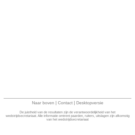
|
|
Naar boven
Contact
Desktopversie
De juistheid van de resultaten zijn de verantwoordelijkheid van het
wedstrijdsecretariaat. Alle informatie omtrent paarden, ruiters, uitslagen zijn afkomstig
van het wedstrijdsecretariaat