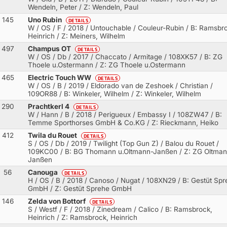
Wendeln, Peter / Z: Wendeln, Paul
145
Uno Rubin
DETAILS
W / OS / F / 2018 / Untouchable / Couleur-Rubin
/ B: Ramsbro
Heinrich / Z: Meiners, Wilhelm
497
Champus OT
DETAILS
W / OS / Db / 2017 / Chaccato / Armitage
/ 108XK57 / B: ZG
Thoele u.Ostermann / Z: ZG Thoele u.Ostermann
465
Electric Touch WW
DETAILS
W / OS / B / 2019 / Eldorado van de Zeshoek / Christian
/
109OR88 / B: Winkeler, Wilhelm / Z: Winkeler, Wilhelm
290
Prachtkerl 4
DETAILS
W / Hann / B / 2018 / Perigueux / Embassy I
/ 108ZW47 / B:
Temme Sporthorses GmbH & Co.KG / Z: Rieckmann, Heiko
412
Twila du Rouet
DETAILS
S / OS / Db / 2019 / Twilight (Top Gun Z) / Balou du Rouet
/
109KC00 / B: BG Thomann u.Oltmann-Janßen / Z: ZG Oltman
Janßen
56
Canouga
DETAILS
H / OS / B / 2018 / Canoso / Nugat
/ 108XN29 / B: Gestüt Spr
GmbH / Z: Gestüt Sprehe GmbH
146
Zelda von Bottorf
DETAILS
S / Westf / F / 2018 / Zinedream / Calico
/ B: Ramsbrock,
Heinrich / Z: Ramsbrock, Heinrich