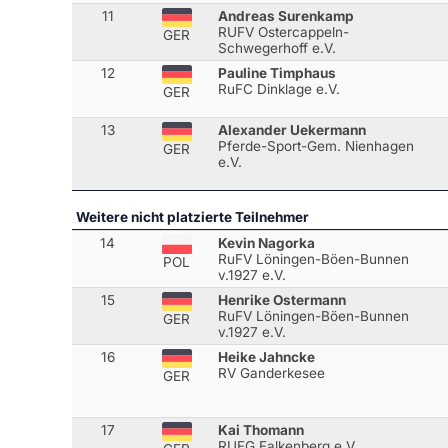
11
Andreas Surenkamp
RUFV Ostercappeln-
GER
Schwegerhoff e.V.
12
Pauline Timphaus
RuFC Dinklage e.V.
GER
13
Alexander Uekermann
Pferde-Sport-Gem. Nienhagen
GER
e.V.
Weitere nicht platzierte Teilnehmer
14
Kevin Nagorka
RuFV Löningen-Böen-Bunnen
POL
v.1927 e.V.
15
Henrike Ostermann
RuFV Löningen-Böen-Bunnen
GER
v.1927 e.V.
16
Heike Jahncke
RV Ganderkesee
GER
17
Kai Thomann
RUFG Falkenberg e.V.