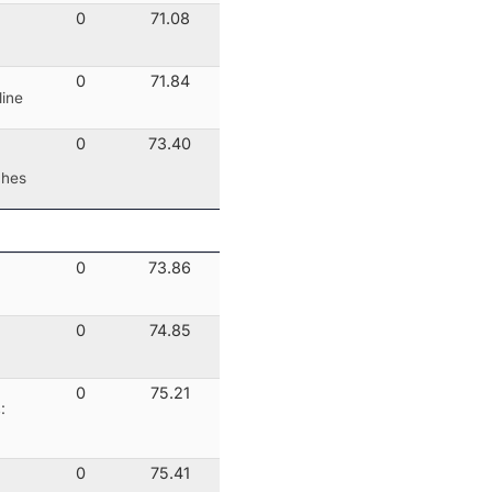
0
71.08
0
71.84
line
0
73.40
ches
0
73.86
0
74.85
0
75.21
:
0
75.41