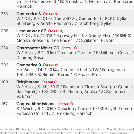
van het Costersveld)
/ B: Ramsbrock, Heinrich / Z: Ramsbroc
Heinrich
363
Dontendro 3
DETAILS
W / OS / B / 2019 / Don VHP Z / Contendro I
/ B: BG Sylke
Stuhrberg & Adolfo Pacheco / Z: Stuhrberg, Sylke
205
Hemingway 87
DETAILS
W / OS / Db / 2018 / Highway M TN / Querly-Elvis
/ 108NR32 /
Monika Beeken u. Lea Endler / Z: Spijkeren, B. van
260
Charmanter Meier GD
DETAILS
W / Holst / B / 2016 / Chaman / Cachas
/ B: Dithmer, Gesa / Z
Dithmer, Gesa
203
Compadre 9
DETAILS
H / Westf / Db / 2014 / Comme il faut NRW / Ferragamo
/
106LZ84 / B: Richter, Bernd / Z: Focke, Paul
109
Brightwood
DETAILS
W / Holst / Schi / 2017 / Brantzau / Zirocco Blue (ex: Quamik
des Forets)
/ 108LD92 / B: Fleuren, Annika / Z: Schadock,
Volkmar
157
Caguyahime Moana
DETAILS
S / Westf / B / 2016 / Casallco / Pablo
/ 107XR42 / B: Komori
Fudosan Co. Ltd / Z: Eickriede, Heinrich
m ist eine Plattform, ausschließlich zur Veröffentlichung von Ergebnissen. Das Einstellen de
keit, obliegt allein dem jeweiligen Veranstalter bzw. Einsteller von Start- und Ergebnislisten.