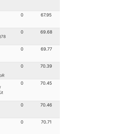
0
67.95
0
69.68
Q78
0
69.77
0
70.39
GbR
0
70.45
/
üt
0
70.46
0
70.71