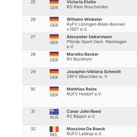
25
Victoria Klatte
RG Klein Roscharden
GER
26
Wilhelm Winkeler
RuFV Löningen-Böen-Bunnen
GER
v.1927 e.V.
27
Alexander Uekermann
Pferde-Sport-Gem. Nienhagen
GER
e.V.
28
Mareike Becker
RV Bockhorn
GER
29
Josephin-Viktoria Schmidt
ZRFV Albachten e. V.
GER
30
Matthias Reins
RUFV Holdorf e.V.
GER
31
Conor John Reed
RS Bippen e.V.
AUS
32
Massimo De Boeck
RUFV Lastrup e.V.
BEL