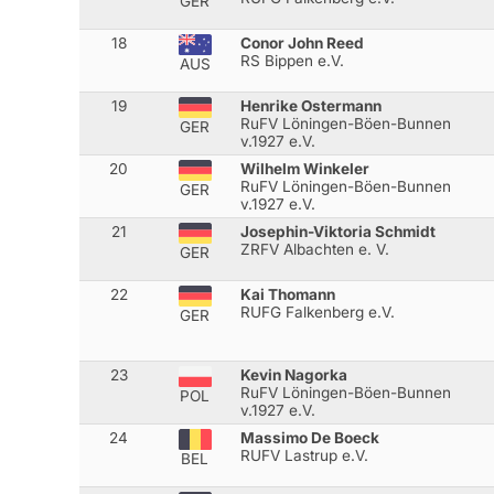
GER
18
Conor John Reed
RS Bippen e.V.
AUS
19
Henrike Ostermann
RuFV Löningen-Böen-Bunnen
GER
v.1927 e.V.
20
Wilhelm Winkeler
RuFV Löningen-Böen-Bunnen
GER
v.1927 e.V.
21
Josephin-Viktoria Schmidt
ZRFV Albachten e. V.
GER
22
Kai Thomann
RUFG Falkenberg e.V.
GER
23
Kevin Nagorka
RuFV Löningen-Böen-Bunnen
POL
v.1927 e.V.
24
Massimo De Boeck
RUFV Lastrup e.V.
BEL