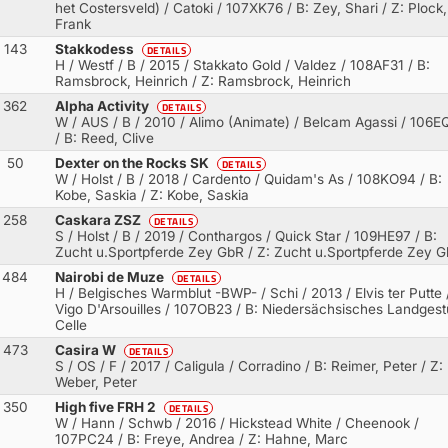
het Costersveld) / Catoki
/ 107XK76 / B: Zey, Shari / Z: Plock,
Frank
143
Stakkodess
DETAILS
H / Westf / B / 2015 / Stakkato Gold / Valdez
/ 108AF31 / B:
Ramsbrock, Heinrich / Z: Ramsbrock, Heinrich
362
Alpha Activity
DETAILS
W / AUS / B / 2010 / Alimo (Animate) / Belcam Agassi
/ 106E
/ B: Reed, Clive
50
Dexter on the Rocks SK
DETAILS
W / Holst / B / 2018 / Cardento / Quidam's As
/ 108KO94 / B:
Kobe, Saskia / Z: Kobe, Saskia
258
Caskara ZSZ
DETAILS
S / Holst / B / 2019 / Conthargos / Quick Star
/ 109HE97 / B:
Zucht u.Sportpferde Zey GbR / Z: Zucht u.Sportpferde Zey 
484
Nairobi de Muze
DETAILS
H / Belgisches Warmblut -BWP- / Schi / 2013 / Elvis ter Putte 
Vigo D'Arsouilles
/ 107OB23 / B: Niedersächsisches Landgest
Celle
473
Casira W
DETAILS
S / OS / F / 2017 / Caligula / Corradino
/ B: Reimer, Peter / Z:
Weber, Peter
350
High five FRH 2
DETAILS
W / Hann / Schwb / 2016 / Hickstead White / Cheenook
/
107PC24 / B: Freye, Andrea / Z: Hahne, Marc