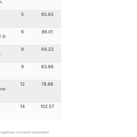
k,
5
83.63
6
86.01
 B:
8
64.23
:
9
83.88
12
78.68
ase
14
102.57
r Ergebnisse und damit verbundene