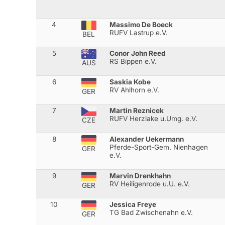
4
Massimo De Boeck
RUFV Lastrup e.V.
BEL
5
Conor John Reed
RS Bippen e.V.
AUS
6
Saskia Kobe
RV Ahlhorn e.V.
GER
7
Martin Reznicek
RUFV Herzlake u.Umg. e.V.
CZE
8
Alexander Uekermann
Pferde-Sport-Gem. Nienhagen
GER
e.V.
9
Marvin Drenkhahn
RV Heiligenrode u.U. e.V.
GER
10
Jessica Freye
TG Bad Zwischenahn e.V.
GER