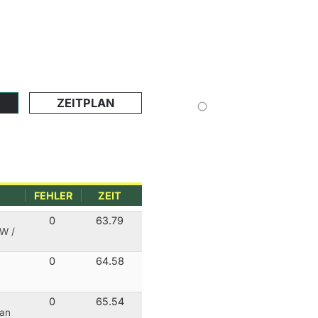
ZEITPLAN
FEHLER
ZEIT
0
63.79
RW
/
0
64.58
0
65.54
van