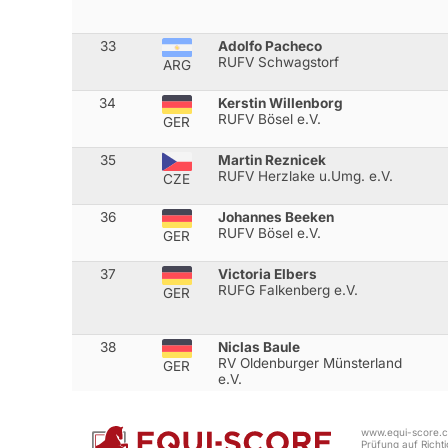
33
Adolfo Pacheco
RUFV Schwagstorf
ARG
34
Kerstin Willenborg
RUFV Bösel e.V.
GER
35
Martin Reznicek
RUFV Herzlake u.Umg. e.V.
CZE
36
Johannes Beeken
RUFV Bösel e.V.
GER
37
Victoria Elbers
RUFG Falkenberg e.V.
GER
38
Niclas Baule
RV Oldenburger Münsterland
GER
e.V.
www.equi-score.co
Prüfung auf Richtig