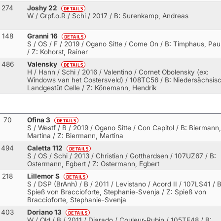
274
Joshy 22
DETAILS
W / Grpf.o.R / Schi / 2017
/ B: Surenkamp, Andreas
148
Granni 16
DETAILS
S / OS / F / 2019 / Ogano Sitte / Come On
/ B: Timphaus, Pau
/ Z: Kohorst, Rainer
486
Valensky
DETAILS
H / Hann / Schi / 2016 / Valentino / Cornet Obolensky (ex:
Windows van het Costersveld)
/ 108TC56 / B: Niedersächsis
Landgestüt Celle / Z: Könemann, Hendrik
70
Ofina 3
DETAILS
S / Westf / B / 2019 / Ogano Sitte / Con Capitol
/ B: Biermann,
Martina / Z: Biermann, Martina
494
Caletta 112
DETAILS
S / OS / Schi / 2013 / Christian / Gotthardsen
/ 107UZ67 / B:
Ostermann, Egbert / Z: Ostermann, Egbert
218
Lillemor S
DETAILS
S / DSP (BrAnh) / B / 2011 / Levistano / Acord II
/ 107LS41 / B
Spieß von Braccioforte, Stephanie-Svenja / Z: Spieß von
Braccioforte, Stephanie-Svenja
403
Doriano 13
DETAILS
W / Old / B / 2011 / Diarado / Couleur-Rubin
/ 105TF48 / B: