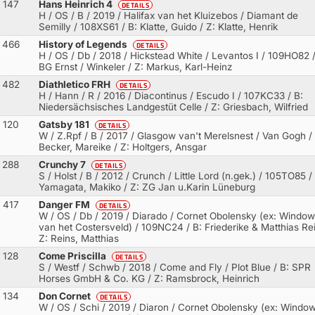
147
Hans Heinrich 4
DETAILS
H / OS / B / 2019 / Halifax van het Kluizebos / Diamant de
Semilly
/ 108XS61 / B: Klatte, Guido / Z: Klatte, Henrik
466
History of Legends
DETAILS
H / OS / Db / 2018 / Hickstead White / Levantos I
/ 109HO82 /
BG Ernst / Winkeler / Z: Markus, Karl-Heinz
482
Diathletico FRH
DETAILS
H / Hann / R / 2016 / Diacontinus / Escudo I
/ 107KC33 / B:
Niedersächsisches Landgestüt Celle / Z: Griesbach, Wilfried
120
Gatsby 181
DETAILS
W / Z.Rpf / B / 2017 / Glasgow van't Merelsnest / Van Gogh
/ 
Becker, Mareike / Z: Holtgers, Ansgar
288
Crunchy 7
DETAILS
S / Holst / B / 2012 / Crunch / Little Lord (n.gek.)
/ 105TO85 / 
Yamagata, Makiko / Z: ZG Jan u.Karin Lüneburg
417
Danger FM
DETAILS
W / OS / Db / 2019 / Diarado / Cornet Obolensky (ex: Window
van het Costersveld)
/ 109NC24 / B: Friederike & Matthias Rei
Z: Reins, Matthias
128
Come Priscilla
DETAILS
S / Westf / Schwb / 2018 / Come and Fly / Plot Blue
/ B: SPR
Horses GmbH & Co. KG / Z: Ramsbrock, Heinrich
134
Don Cornet
DETAILS
W / OS / Schi / 2019 / Diaron / Cornet Obolensky (ex: Windo