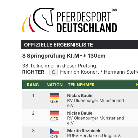
OFFIZIELLE ERGEBNISLISTE
8 Springprüfung Kl.M** 130cm
38 Teilnehmer in dieser Prüfung.
RICHTER
Heinrich Koonert / Hermann Steff
C
RANG
NATION
TEILNEHMER
1
Niclas Baule
RV Oldenburger Münsterland
GER
e.V.
2
Niclas Baule
RV Oldenburger Münsterland
GER
e.V.
3
Martin Reznicek
RUFV Herzlake u.Umg. e.V.
CZE