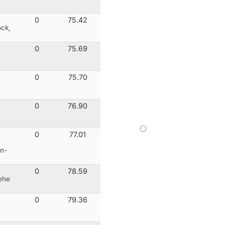
0
75.42
ck,
0
75.69
0
75.70
0
76.90
0
77.01
n-
0
78.59
ehe
0
79.36