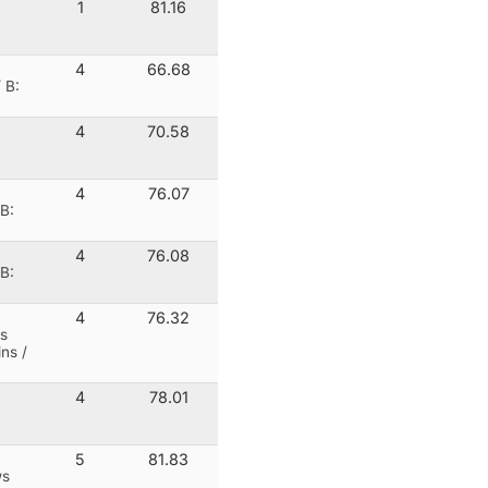
1
81.16
4
66.68
 B:
4
70.58
4
76.07
B:
4
76.08
B:
4
76.32
s
ns /
4
78.01
5
81.83
ws