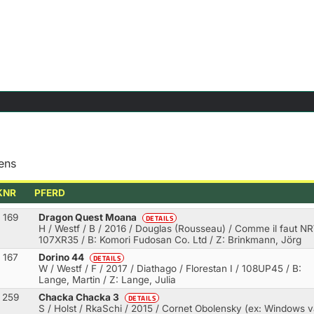
ens
KNR
PFERD
169
Dragon Quest Moana
DETAILS
H / Westf / B / 2016 / Douglas (Rousseau) / Comme il faut N
107XR35 / B: Komori Fudosan Co. Ltd / Z: Brinkmann, Jörg
167
Dorino 44
DETAILS
W / Westf / F / 2017 / Diathago / Florestan I
/ 108UP45 / B:
Lange, Martin / Z: Lange, Julia
259
Chacka Chacka 3
DETAILS
S / Holst / RkaSchi / 2015 / Cornet Obolensky (ex: Windows 