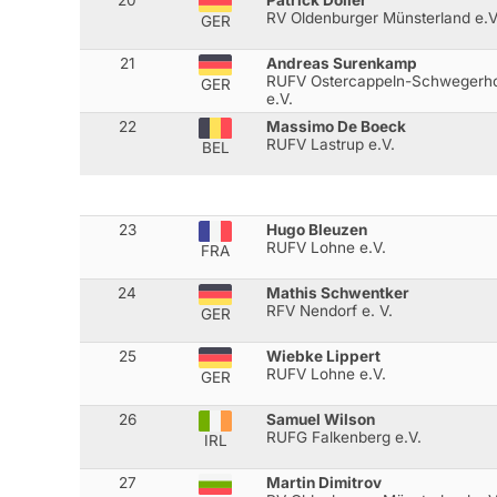
RV Oldenburger Münsterland e.V
GER
21
Andreas Surenkamp
RUFV Ostercappeln-Schwegerho
GER
e.V.
22
Massimo De Boeck
RUFV Lastrup e.V.
BEL
23
Hugo Bleuzen
RUFV Lohne e.V.
FRA
24
Mathis Schwentker
RFV Nendorf e. V.
GER
25
Wiebke Lippert
RUFV Lohne e.V.
GER
26
Samuel Wilson
RUFG Falkenberg e.V.
IRL
27
Martin Dimitrov