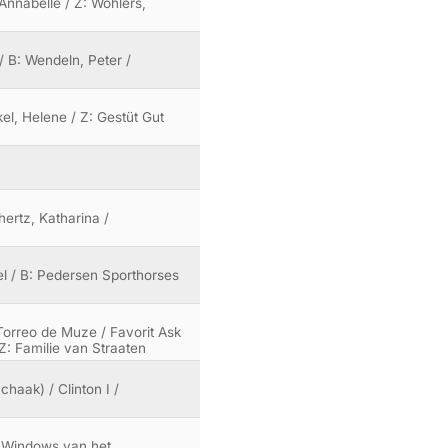
 Annabelle / Z: Wohlers,
/ B: Wendeln, Peter /
ekel, Helene / Z: Gestüt Gut
hertz, Katharina /
el / B: Pedersen Sporthorses
Torreo de Muze / Favorit Ask
Z: Familie van Straaten
Schaak) / Clinton I /
x: Windows van het