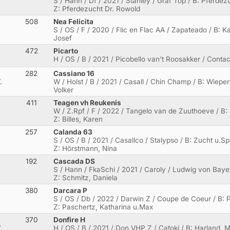
S / Hann / Df / 2021 / Stanley / Graf Top / B: Pferdez
Z: Pferdezucht Dr. Rowold
508
Nea Felicita
S / OS / F / 2020 / Flic en Flac AA / Zapateado / B: 
Josef
472
Picarto
H / OS / B / 2021 / Picobello van't Roosakker / Conta
282
Cassiano 16
.
W / Holst / B / 2021 / Casall / Chin Champ / B: Wieper
Volker
411
Teagen vh Reukenis
W / Z.Rpf / F / 2022 / Tangelo van de Zuuthoeve / B
Z: Billes, Karen
257
Calanda 63
S / OS / B / 2021 / Casallco / Stalypso / B: Zucht u.
Z: Hörstmann, Nina
192
Cascada DS
S / Hann / FkaSchi / 2021 / Caroly / Ludwig von Bayer
Z: Schmitz, Daniela
380
Darcara P
S / OS / Db / 2022 / Darwin Z / Coupe de Coeur / B: 
Z: Paschertz, Katharina u.Max
370
Donfire H
.
H / OS / B / 2021 / Don VHP Z / Catoki / B: Harland, M