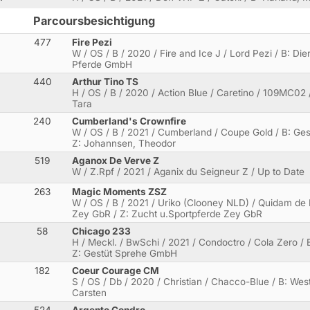
Parcoursbesichtigung
477
Fire Pezi
W / OS / B / 2020 / Fire and Ice J / Lord Pezi / B: Die
Pferde GmbH
440
Arthur Tino TS
H / OS / B / 2020 / Action Blue / Caretino / 109MC02 /
Tara
240
Cumberland's Crownfire
W / OS / B / 2021 / Cumberland / Coupe Gold / B: Ge
Z: Johannsen, Theodor
519
Aganox De Verve Z
W / Z.Rpf / 2021 / Aganix du Seigneur Z / Up to Date
263
Magic Moments ZSZ
W / OS / B / 2021 / Uriko (Clooney NLD) / Quidam de 
Zey GbR / Z: Zucht u.Sportpferde Zey GbR
58
Chicago 233
H / Meckl. / BwSchi / 2021 / Condoctro / Cola Zero /
Z: Gestüt Sprehe GmbH
182
Coeur Courage CM
S / OS / Db / 2020 / Christian / Chacco-Blue / B: West
Carsten
524
Argento Condro