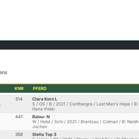
ens
KNR
PFERD
514
Clara Korn L
.
S / OS / B / 2021 / Conthargos / Last Man's Hope / B:
Hans-Peter
441
Balou- N
W / Holst / Schi / 2021 / Brantzau / Colman / B: Neidh
Jochen
358
Stella Top 3