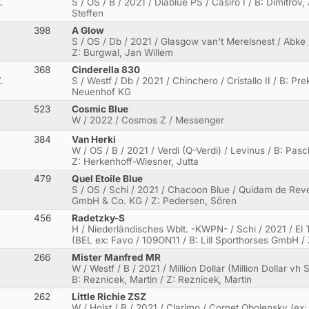
.
S / OS / B / 2021 / Diablue PS / Casiro I / B: Dimitrov,
Steffen
398
A Glow
S / OS / Db / 2021 / Glasgow van't Merelsnest / Abke 
Z: Burgwal, Jan Willem
368
Cinderella 830
.
S / Westf / Db / 2021 / Chinchero / Cristallo II / B: Pr
Neuenhof KG
523
Cosmic Blue
W / 2022 / Cosmos Z / Messenger
384
Van Herki
W / OS / B / 2021 / Verdi (Q-Verdi) / Levinus / B: Pasc
Z: Herkenhoff-Wiesner, Jutta
479
Quel Etoile Blue
S / OS / Schi / 2021 / Chacoon Blue / Quidam de Rev
GmbH & Co. KG / Z: Pedersen, Sören
456
Radetzky-S
H / Niederländisches Wblt. -KWPN- / Schi / 2021 / El 
(BEL ex: Favo / 109ON11 / B: Lill Sporthorses GmbH / 
266
Mister Manfred MR
W / Westf / B / 2021 / Million Dollar (Million Dollar vh 
B: Reznicek, Martin / Z: Reznicek, Martin
262
Little Richie ZSZ
W / Holst / B / 2021 / Clarimo / Cornet Obolensky (e