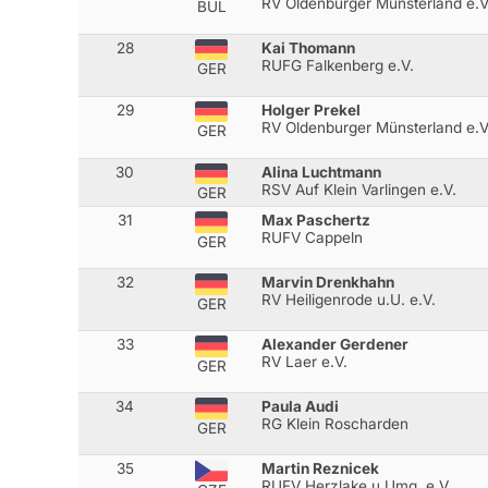
RV Oldenburger Münsterland e.V
BUL
28
Kai Thomann
RUFG Falkenberg e.V.
GER
29
Holger Prekel
RV Oldenburger Münsterland e.V
GER
30
Alina Luchtmann
RSV Auf Klein Varlingen e.V.
GER
31
Max Paschertz
RUFV Cappeln
GER
32
Marvin Drenkhahn
RV Heiligenrode u.U. e.V.
GER
33
Alexander Gerdener
RV Laer e.V.
GER
34
Paula Audi
RG Klein Roscharden
GER
35
Martin Reznicek
RUFV Herzlake u.Umg. e.V.