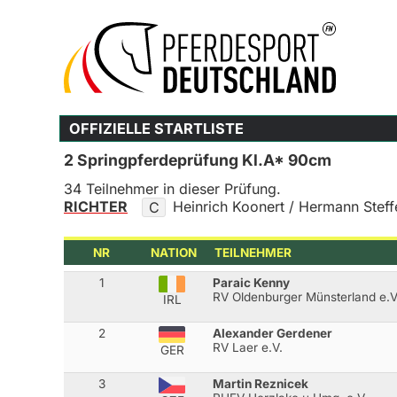
OFFIZIELLE STARTLISTE
2 Springpferdeprüfung Kl.A* 90cm
34 Teilnehmer in dieser Prüfung.
RICHTER
Heinrich Koonert / Hermann Steff
C
NR
NATION
TEILNEHMER
1
Paraic Kenny
RV Oldenburger Münsterland e.V
IRL
2
Alexander Gerdener
RV Laer e.V.
GER
3
Martin Reznicek