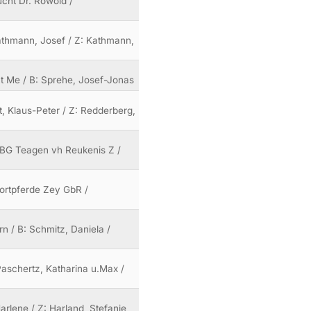
ucht Dr. Rowold /
Kathmann, Josef / Z: Kathmann,
ct Me / B: Sprehe, Josef-Jonas
t, Klaus-Peter / Z: Redderberg,
: BG Teagen vh Reukenis Z /
Sportpferde Zey GbR /
n / B: Schmitz, Daniela /
Paschertz, Katharina u.Max /
arlene / Z: Harland, Stefanie