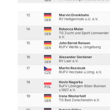
GER
12
Marvin Drenkhahn
RV Heiligenrode u.U. e.V.
GER
14
Rebecca Maier
TG Zucht und Sport Lemwerder
GER
e.V.
15
John Bernd Rensen
RUFV Werlte u. Umgebung
GER
16
Alexander Gerdener
RV Laer e.V.
GER
17
Martin Reznicek
RUFV Herzlake u.Umg. e.V.
CZE
18
Kevin Nagorka
RuFV Löningen-Böen-Bunnen
POL
v.1927 e.V.
19
Irena Westerholt
TG Bad Zwischenahn e.V.
GER
20
Patrick Döller