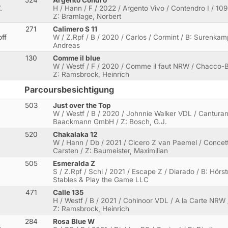
.
H / Hann / F / 2022 / Argento Vivo / Contendro I / 10
Z: Bramlage, Norbert
271
Calimero S 11
ff
W / Z.Rpf / B / 2020 / Carlos / Cormint / B: Surenka
Andreas
130
Comme il blue
W / Westf / F / 2020 / Comme il faut NRW / Chacco-B
Z: Ramsbrock, Heinrich
Parcoursbesichtigung
503
Just over the Top
W / Westf / B / 2020 / Johnnie Walker VDL / Canturan
Baackmann GmbH / Z: Bosch, G.J.
520
Chakalaka 12
W / Hann / Db / 2021 / Cicero Z van Paemel / Concett
Carsten / Z: Baumeister, Maximilian
505
Esmeralda Z
S / Z.Rpf / Schi / 2021 / Escape Z / Diarado / B: Hör
Stables & Play the Game LLC
471
Calle 135
H / Westf / B / 2021 / Cohinoor VDL / A la Carte NRW
Z: Ramsbrock, Heinrich
284
Rosa Blue W