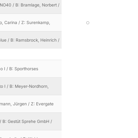
9NO40 / B: Bramlage, Norbert /
mp, Carina / Z: Surenkamp,
lue / B: Ramsbrock, Heinrich /
o I / B: Sporthorses
o I / B: Meyer-Nordhorn,
stmann, Jürgen / Z: Evergate
 / B: Gestüt Sprehe GmbH /