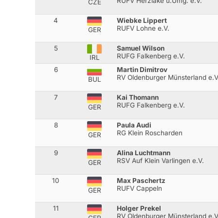
RUFV Herzlake u.Umg. e.V.
CZE
4
Wiebke Lippert
RUFV Lohne e.V.
GER
5
Samuel Wilson
RUFG Falkenberg e.V.
IRL
6
Martin Dimitrov
RV Oldenburger Münsterland e.V
BUL
7
Kai Thomann
RUFG Falkenberg e.V.
GER
8
Paula Audi
RG Klein Roscharden
GER
9
Alina Luchtmann
RSV Auf Klein Varlingen e.V.
GER
10
Max Paschertz
RUFV Cappeln
GER
11
Holger Prekel
RV Oldenburger Münsterland e.V