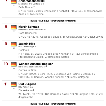
7
Anna Wischnewski
Ländlicher RFV Lentzke e.V.
121
Bella Donna T
S / OS / Schi / 2019 / Charleston / Acobat II / 109AR54 / B: Wischnewski,
Anna / Z: Toll, Sabine
kurze Pause zur Parcoursbesichtigung
8
Martin Schutza
Reitclub Gut Wochowsee e.V.
137
Casa Donna PS
S / OS / B / 2019 / Casallco / Silvio I / B: Gestüt Lewitz / Z: Gestüt Lewitz
9
Jasmin Hille
RFV Derenburg e.V.
49
Coelho 6
H / Holst / B / 2021 / Chacco-Blue / Kannan / B: Paul Schockemöhle
Pferdehaltung GmbH / Z: Ratajczak, Stefan
10
Wencke Annabel Bogisch
RZFV Im Ländchen Rhinow e.V.
101
Corona in Time
S / DSP (BrAnh) / Schi / 2020 / Cicero Z van Paemel / Cassini II /
109ET05 / B: Bogisch, Wencke Annabel / Z: Schäl, Wolfgang
11
Olaf Jürgens
RSV Polzow e.V
94
Dia Askado J
W / Meckl. / B / 2019 / Dia Corrado / Askari / B: ZG Jürgens GbR / Z: ZG
Jürgens GbR
kurze Pause zur Parcoursbesichtigung