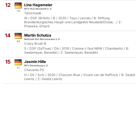
12
Lina Hagemeier
RFV HLG Neustadt e.V.
113
Tailormade
W / DSP (BrAnh) / B / 2020 / Toys / Levisto / B: Stiftung
Brandenburgisches Haupt-und Landgestüt Neustadt/Dosse, . / Z:
Ploewka, Erhard
14
Martin Schutza
Reitclub Gut Wochowsee e.V.
84
Crazy Brush B
S / DSP (SaThue) / Db / 2019 / Comme il faut NRW / Chambertin / B:
Seelemeyer, Benedikt / Z: Seelemeyer, Benedikt
15
Jasmin Hille
RFV Derenburg e.V.
47
Chavanto PS
H / OS / Schi / 2020 / Chacoon Blue / Vivant van de Heffinck / B: Gestüt
Lewitz / Z: Gestüt Lewitz