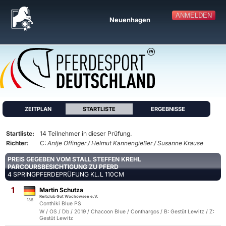
ANMELDEN
Neuenhagen
ZEITPLAN
STARTLISTE
ERGEBNISSE
Startliste:
14 Teilnehmer in dieser Prüfung.
Richter:
C:
Antje Offinger / Helmut Kannengießer / Susanne Krause
PREIS GEGEBEN VOM STALL STEFFEN KREHL
PARCOURSBESICHTIGUNG ZU PFERD
4 SPRINGPFERDEPRÜFUNG KL.L 110CM
1
Martin Schutza
Reitclub Gut Wochowsee e.V.
136
Conthiki Blue PS
W / OS / Db / 2019 / Chacoon Blue / Conthargos / B: Gestüt Lewitz / Z:
Gestüt Lewitz