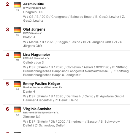
2
Jasmin Hille
RFV Derenburg e.V.
46
Chagralou PS
W / OS / B / 2019 / Chacgrano / Balou du Rouet / B: Gestüt Lewitz / Z:
Gestüt Lewitz
3
Olaf Jürgens
RSV Polzow e.V
95
Blaton J
W / Meckl. / B / 2020 / Baggio / Lasino / B: ZG Jürgens GbR / Z: ZG
Jürgens GbR
4
Lina Hagemeier
RFV HLG Neustadt e.V.
112
Cellebration 3
W / DSP (BrAnh) / B / 2020 / Cornetino / Askari / 109OD96 / B: Stiftung
Brandenburgisches Haupt-und Landgestüt Neustadt/Dosse, . / Z: Stiftung
Brandenburgisches Haupt-u.Landgestüt
5
Emmy Pauline Kröger
Norddeutscher und Flottbeker RV
68
Danto H
W / DSP (BrAnh) / B / 2020 / Danthes H / Cento / B: Agrofarm GmbH
Hammer-Liebenthal / Z: Heinz, Heino
6
Virginia Snelsire
Reit- und SV Dallgow Dorf e.V.
105
Zinestar DS
W / DSP (BrAnh) / Db / 2020 / Zinedream / Saccor / B: Schwolow,
Detlef / Z: Schwolow, Detlef