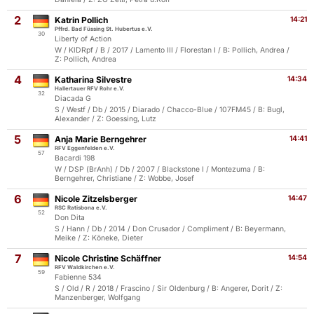
2
Katrin Pollich
14:21
Pffrd. Bad Füssing St. Hubertus e.V.
30
Liberty of Action
W / KlDRpf / B / 2017 / Lamento III / Florestan I / B: Pollich, Andrea /
Z: Pollich, Andrea
4
Katharina Silvestre
14:34
Hallertauer RFV Rohr e.V.
32
Diacada G
S / Westf / Db / 2015 / Diarado / Chacco-Blue / 107FM45 / B: Bugl,
Alexander / Z: Goessing, Lutz
5
Anja Marie Berngehrer
14:41
RFV Eggenfelden e.V.
57
Bacardi 198
W / DSP (BrAnh) / Db / 2007 / Blackstone I / Montezuma / B:
Berngehrer, Christiane / Z: Wobbe, Josef
6
Nicole Zitzelsberger
14:47
RSC Ratisbona e.V.
52
Don Dita
S / Hann / Db / 2014 / Don Crusador / Compliment / B: Beyermann,
Meike / Z: Köneke, Dieter
7
Nicole Christine Schäffner
14:54
RFV Waldkirchen e.V.
59
Fabienne 534
S / Old / R / 2018 / Frascino / Sir Oldenburg / B: Angerer, Dorit / Z:
Manzenberger, Wolfgang