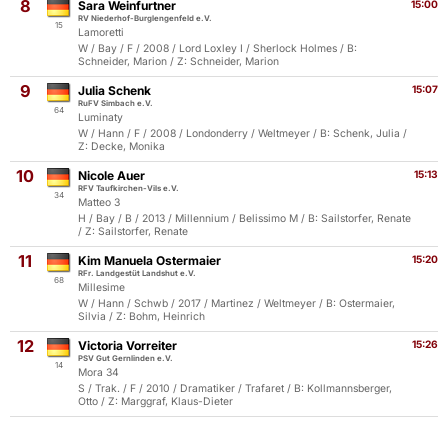
8
Sara Weinfurtner
15:00
RV Niederhof-Burglengenfeld e.V.
15
Lamoretti
W / Bay / F / 2008 / Lord Loxley I / Sherlock Holmes / B:
Schneider, Marion / Z: Schneider, Marion
9
Julia Schenk
15:07
RuFV Simbach e.V.
64
Luminaty
W / Hann / F / 2008 / Londonderry / Weltmeyer / B: Schenk, Julia /
Z: Decke, Monika
10
Nicole Auer
15:13
RFV Taufkirchen-Vils e.V.
34
Matteo 3
H / Bay / B / 2013 / Millennium / Belissimo M / B: Sailstorfer, Renate
/ Z: Sailstorfer, Renate
11
Kim Manuela Ostermaier
15:20
RFr. Landgestüt Landshut e.V.
68
Millesime
W / Hann / Schwb / 2017 / Martinez / Weltmeyer / B: Ostermaier,
Silvia / Z: Bohm, Heinrich
12
Victoria Vorreiter
15:26
PSV Gut Gernlinden e.V.
14
Mora 34
S / Trak. / F / 2010 / Dramatiker / Trafaret / B: Kollmannsberger,
Otto / Z: Marggraf, Klaus-Dieter