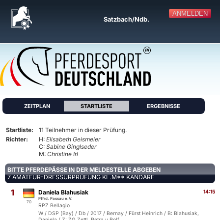
ANMELDEN
Satzbach/Ndb.
ZEITPLAN
STARTLISTE
ERGEBNISSE
Startliste:
11 Teilnehmer in dieser Prüfung.
Richter:
H:
Elisabeth Geismeier
C:
Sabine Ginglseder
M:
Christine Irl
BITTE PFERDEPÄSSE IN DER MELDESTELLE ABGEBEN
7 AMATEUR-DRESSURPRÜFUNG KL.M** KANDARE
1
Daniela Blahusiak
14:15
Pffrd. Passau e.V.
70
RPZ Bellagio
W / DSP (Bay) / Db / 2017 / Bernay / Fürst Heinrich / B: Blahusiak,
Daniela / Z: ZG Zettl, Petra u.Rolf