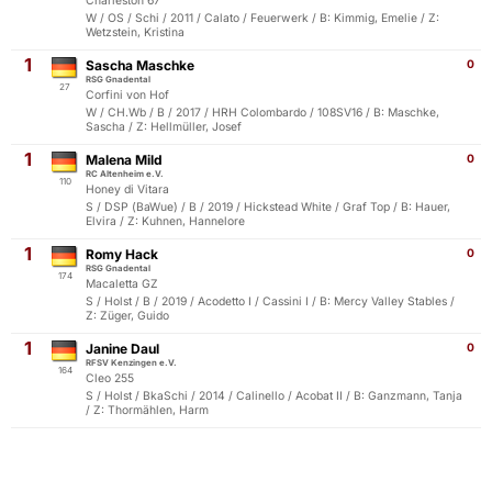
Charleston 67
W / OS / Schi / 2011 / Calato / Feuerwerk / B: Kimmig, Emelie / Z:
Wetzstein, Kristina
1
Sascha Maschke
0
RSG Gnadental
27
Corfini von Hof
W / CH.Wb / B / 2017 / HRH Colombardo / 108SV16 / B: Maschke,
Sascha / Z: Hellmüller, Josef
1
Malena Mild
0
RC Altenheim e.V.
110
Honey di Vitara
S / DSP (BaWue) / B / 2019 / Hickstead White / Graf Top / B: Hauer,
Elvira / Z: Kuhnen, Hannelore
1
Romy Hack
0
RSG Gnadental
174
Macaletta GZ
S / Holst / B / 2019 / Acodetto I / Cassini I / B: Mercy Valley Stables /
Z: Züger, Guido
1
Janine Daul
0
RFSV Kenzingen e.V.
164
Cleo 255
S / Holst / BkaSchi / 2014 / Calinello / Acobat II / B: Ganzmann, Tanja
/ Z: Thormählen, Harm