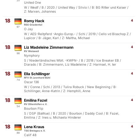
25
United One
W / Westf / B / 2020 / United Way / Silvio I / B: BG Ritter und Kaiser /
Z: Marxen, Johannes
18
Romy Hack
4
RSG Gnadental
97
O Jay
W / AES-Reitpferd -Anglo-Europ.- / Schi / 2019 / Cello vd Bisschop Z /
Lupicor / B: Jäger, Karl / Z: Maltha, Michael
18
Liz Madeleine Zimmermann
4
RV Weisweil
98
Nymphory
S / Niederländisches Wblt. -KWPN- / B / 2018 / Ice Breaker EB /
Diarado / B: Zimmermann, Liz Madeleine / Z: Harmsel, H. ter
18
Ella Schillinger
4
RFV St.Leonhard Bühl
74
Oscar 136
W / Conne / Schi / 2013 / Tulira Robuck / New Beginning / B:
Schillinger, Anne-Katrin / Z: Hemphill, Anne
18
Emilina Fazel
4
RV Ottenhöfen e.V.
54
Bourbon Flip
S / DSP (BaWue) / B / 2020 / Bourbon / Daddy Cool / B: Fazel,
Emilina / Z: Ines u. Michaela Hinderer
18
Lena Kraus
4
TSG Breisgau e.V.
88
Calif 48