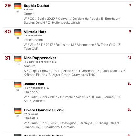
29
Sophia Duchet
7
RSZ Boll
89
Cornvall
W / OS / Schi / 2020 / Convall / Quidam de Revel / B: Beerbaum
Stables GmbH / Z: Hollenbeck, Ulrich
30
Viktoria Hotz
8
RV Schopfheim
45
Tabe's Baleo
W / Westf / F / 2017 / Belissimo M / Montmartre / B: Tabe GbR / Z:
Tabe GbR
31
Nina Rappenecker
12
RFV Lahr-Reichenbach e.V.
113
Namura
S / Z.Rpf / Schwb / 2019 / Neos van'T Vossenhof Z / Quo Vados I / B:
Krämer, Elaine / Z: Agrar GmbH Crawinkel/THC
Janine Daul
EL
RFSV Kenzingen e.V.
60
Chacco 57
W / Holst / Schi / 2017 / Crumble / Acadius / B: Daul, Janine / Z:
Seitz, Andreas
Chiara Hannelies König
EL
RV Rotensol
39
Chesall 8
W / Hann / Schi / 2021 / Chevignon / Carleyle / B: König, Chiara
Hannelies / Z: Maibohm, Hermann
EL