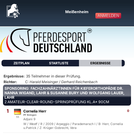
Meißenheim
ANMELDEN
ZEITPLAN
STARTLISTE
ERGEBNISSE
Ergebnisse:
35 Teilnehmer in dieser Prüfung.
Richter:
C:
Harald Meisinger / Gerhard Reichenbach
SPONSORING: FACHZAHNÄRZTINNEN FÜR KIEFERORTHOPÄDIE DR.
NANNA WIGAND, LAHR & SUSANNE BURY UND WOLFGANG LAUER,
LAHR
2 AMATEUR-CLEAR-ROUND-SPRINGPRÜFUNG KL.A* 90CM
1
Cornelia Herr
0
PF Ihringen
55
Adjani 9
W / Westf / R / 2009 / Arpeggio / Parademarsch I / B: Herr, Cornelia
u.Patrick / Z: Krüger-Gobrecht, Vera