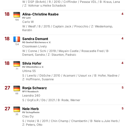
W / DSP (BrAnh) / R / 2010 / Criffindor / Pessoa VDL / B: Kraus, Lena
/ Z: Volkmar u.Heike Schadock
18
Alina-Christine Raabe
4
RV Lahr
100
Carlo W
W / Westf / B / 2015 / Captain Jack / Pinocchio / Z: Westerkamp,
Kerstin
18
Sandra Demant
4
RG Seehof Büchenau e.V.
134
Cloonkeen Lively
W / Conne / Schi / 2019 / Mayain Castle / Rosscastle Fred / B:
Demant, Sandra / Z: Staunton, Padraic
18
Silvia Hofer
4
RV Ottenhöfen e.V.
71
Ultima 55
S / Lewitz / DbSche / 2010 / Acamani / Ussuri xx / B: Hofer, Nadine /
Z: Hoffmann, Susanne
27
Ronja Schwarz
5
RFV Nussbach
66
Leandra 240
S / Grpf.o.R / Db / 2021 / B: Rode, Werner
27
Nele Herb
5
RV Schopfheim
35
Clau Dy
S / Holst / B / 2011 / Chin Champ / Chambertin / B: Nele u.Jule Herb /
Z: Peters, Otto