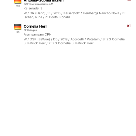
Antonia-Sophia Ischen
RZ Frese Immenhöfe e.V.
199
Kaiseradel 3
W / DR (Hann) / F / 2015 / Kaiserstolz / Heidbergs Nancho Nova / B:
Ischen, Nina / Z: Booth, Ronald
Cornelia Herr
RT
PF Ihringen
56
Aramsamsam CPH
W / DSP (BaWue) / Db / 2019 / Acordelli / Potsdam / B: ZG Cornelia
u. Patrick Herr / Z: ZG Cornelia u. Patrick Herr