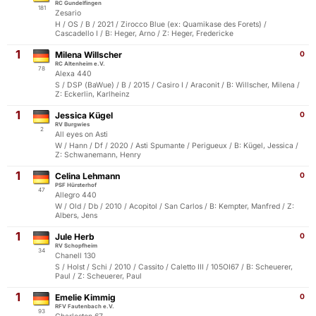
RC Gundelfingen
181
Zesario
H / OS / B / 2021 / Zirocco Blue (ex: Quamikase des Forets) /
Cascadello I / B: Heger, Arno / Z: Heger, Fredericke
1
Milena Willscher
0
RC Altenheim e.V.
78
Alexa 440
S / DSP (BaWue) / B / 2015 / Casiro I / Araconit / B: Willscher, Milena /
Z: Eckerlin, Karlheinz
1
Jessica Kügel
0
RV Burgwies
2
All eyes on Asti
W / Hann / Df / 2020 / Asti Spumante / Perigueux / B: Kügel, Jessica /
Z: Schwanemann, Henry
1
Celina Lehmann
0
PSF Hürsterhof
47
Allegro 440
W / Old / Db / 2010 / Acopitol / San Carlos / B: Kempter, Manfred / Z:
Albers, Jens
1
Jule Herb
0
RV Schopfheim
34
Chanell 130
S / Holst / Schi / 2010 / Cassito / Caletto III / 105OI67 / B: Scheuerer,
Paul / Z: Scheuerer, Paul
1
Emelie Kimmig
0
RFV Fautenbach e.V.
93