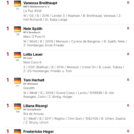
1
Vanessa Breithaupt
0
RRFV Meißenheim e.V.
52
La Paz RSW
W / OS / B / 2016 / Landor S / Raphael / B: Breithaupt, Vanessa / Z:
Hof Richardt / Dr. Katja Lange
1
Nele Späth
0
RFV Nussbach
116
Marc O'Polo H
W / Württ / B / 2009 / Monsum / Cyrano de Bergerac / B: Späth, Nele /
Z: Homberger, Ernst-Frieder
1
Lotta Lauer
0
RV Lahr
86
Miss Coco 6
S / DSP (BaWue) / B / 2014 / Monsum / Come On / B: Lauer, Tobias /
Z: ZG Homberger, Frieder u. Tom
1
Tom Herhalt
0
RV Weisweil
177
Goodith
W / Westf / B / 2009 / Grand Coeur / Larno / 105RE89 / B: Von
Roesgen, Colin / Z: Bintig, Holger
1
Liliana Risorgi
0
RV Schopfheim
196
Ria de Arousa
S / Westf / B / 2017 / Regilio / Chin Quin / 108JY08 / B: Uhlen, Sophia
/ Z: Bruns, Ulrich
1
Fredericke Heger
0