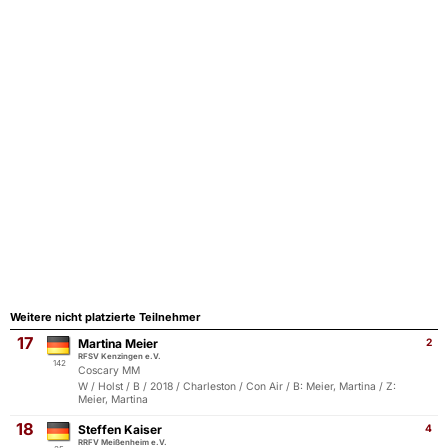
Weitere nicht platzierte Teilnehmer
17
Martina Meier
2
RFSV Kenzingen e.V.
142
Coscary MM
W / Holst / B / 2018 / Charleston / Con Air / B: Meier, Martina / Z:
Meier, Martina
18
Steffen Kaiser
4
RRFV Meißenheim e.V.