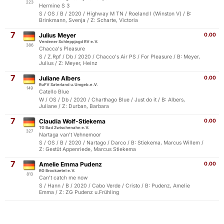
223
Hermine S 3
S / OS / B / 2020 / Highway M TN / Roeland I (Winston V) / B:
Brinkmann, Svenja / Z: Scharte, Victoria
7
Julius Meyer
0.00
Verdener Schleppjagd RV e.V.
386
Chacca's Pleasure
S / Z.Rpf / Db / 2020 / Chacco's Air PS / For Pleasure / B: Meyer,
Julius / Z: Meyer, Heinz
7
Juliane Albers
0.00
RuFV Saterland u.Umgeb.e.V.
149
Catello Blue
W / OS / Db / 2020 / Charthago Blue / Just do it / B: Albers,
Juliane / Z: Durban, Barbara
7
Claudia Wolf-Stiekema
0.00
TG Bad Zwischenahn e.V.
327
Nartaga van't Vehnemoor
S / OS / B / 2020 / Nartago / Darco / B: Stiekema, Marcus Willem /
Z: Gestüt Appenriede, Marcus Stiekema
7
Amelie Emma Pudenz
0.00
RG Brockzetel e.V.
813
Can't catch me now
S / Hann / B / 2020 / Cabo Verde / Cristo / B: Pudenz, Amelie
Emma / Z: ZG Pudenz u.Frühling