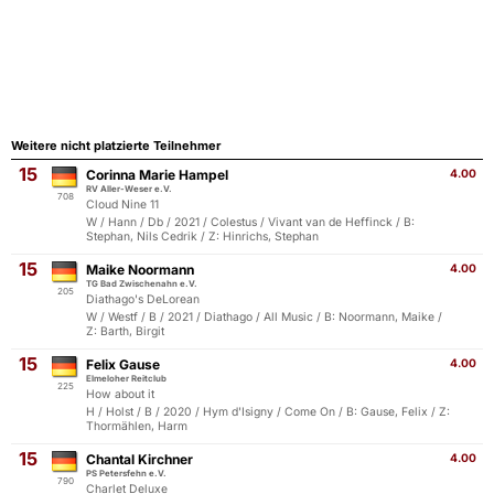
Weitere nicht platzierte Teilnehmer
15
Corinna Marie Hampel
4.00
RV Aller-Weser e.V.
708
Cloud Nine 11
W / Hann / Db / 2021 / Colestus / Vivant van de Heffinck / B:
Stephan, Nils Cedrik / Z: Hinrichs, Stephan
15
Maike Noormann
4.00
TG Bad Zwischenahn e.V.
205
Diathago's DeLorean
W / Westf / B / 2021 / Diathago / All Music / B: Noormann, Maike /
Z: Barth, Birgit
15
Felix Gause
4.00
Elmeloher Reitclub
225
How about it
H / Holst / B / 2020 / Hym d'Isigny / Come On / B: Gause, Felix / Z:
Thormählen, Harm
15
Chantal Kirchner
4.00
PS Petersfehn e.V.
790
Charlet Deluxe