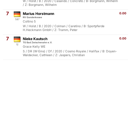
W / Holst / B / 2020 / Casalido / Concreto / B: Borgmann, Wilhelm
/ Z: Borgmann, Wilhelm
7
Marius Horstmann
0.00
RV Ganderkesee
587
Coltino 5
W / Holst / B / 2020 / Colman / Caretino / B: Sportpferde
H.Heckmann GmbH / Z: Tramm, Peter
7
Nieke Kautsch
0.00
TG Bad Zwischenahn e.V.
12
Grace Kelly WE
S / DR (W-Ems) / Df / 2020 / Cosmo Royale / Halifax / B: Doyen-
Waldecker, Cathleen / Z: Jaspers, Christian