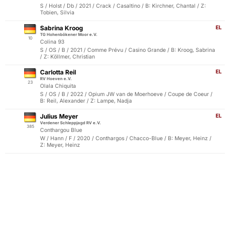
S / Holst / Db / 2021 / Crack / Casaltino / B: Kirchner, Chantal / Z:
Tobien, Silvia
Sabrina Kroog
EL
TG Hohenbökener Moor e.V.
10
Colina 93
S / OS / B / 2021 / Comme Prévu / Casino Grande / B: Kroog, Sabrina
/ Z: Köllmer, Christian
Carlotta Reil
EL
RV Hoeven e.V.
23
Olala Chiquita
S / OS / B / 2022 / Opium JW van de Moerhoeve / Coupe de Coeur /
B: Reil, Alexander / Z: Lampe, Nadja
Julius Meyer
EL
Verdener Schleppjagd RV e.V.
385
Conthargou Blue
W / Hann / F / 2020 / Conthargos / Chacco-Blue / B: Meyer, Heinz /
Z: Meyer, Heinz