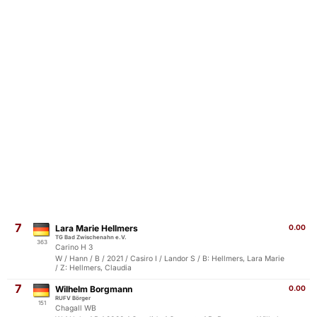
7
Lara Marie Hellmers
0.00
TG Bad Zwischenahn e.V.
363
Carino H 3
W / Hann / B / 2021 / Casiro I / Landor S / B: Hellmers, Lara Marie
/ Z: Hellmers, Claudia
7
Wilhelm Borgmann
0.00
RUFV Börger
151
Chagall WB