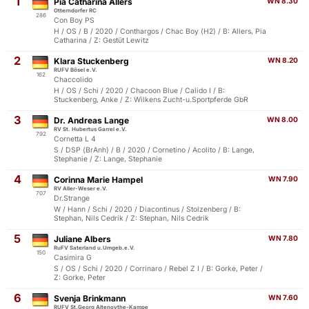
1
Pia Catharina Allers
WN 8.30
Otterndorfer RC
286
Con Boy PS
H / OS / B / 2020 / Conthargos / Chac Boy (H2) / B: Allers, Pia
Catharina / Z: Gestüt Lewitz
2
Klara Stuckenberg
WN 8.20
RUFV Bösel e.V.
162
Chaccolido
H / OS / Schi / 2020 / Chacoon Blue / Calido I / B:
Stuckenberg, Anke / Z: Wilkens Zucht-u.Sportpferde GbR
3
Dr. Andreas Lange
WN 8.00
RV St. Hubertus Garrel e.V.
792
Cornetta L 4
S / DSP (BrAnh) / B / 2020 / Cornetino / Acolito / B: Lange,
Stephanie / Z: Lange, Stephanie
4
Corinna Marie Hampel
WN 7.90
RV Aller-Weser e.V.
707
Dr.Strange
W / Hann / Schi / 2020 / Diacontinus / Stolzenberg / B:
Stephan, Nils Cedrik / Z: Stephan, Nils Cedrik
5
Juliane Albers
WN 7.80
RuFV Saterland u.Umgeb.e.V.
150
Casimira G
S / OS / Schi / 2020 / Corrinaro / Rebel Z I / B: Gorke, Peter /
Z: Gorke, Peter
6
Svenja Brinkmann
WN 7.60
RUFV St.Georg Altenoythe-Kampe