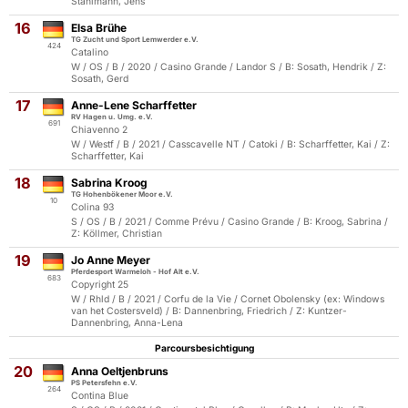
Stahlmann, Jens
16
Elsa Brühe
TG Zucht und Sport Lemwerder e.V.
424
Catalino
W / OS / B / 2020 / Casino Grande / Landor S / B: Sosath, Hendrik / Z:
Sosath, Gerd
17
Anne-Lene Scharffetter
RV Hagen u. Umg. e.V.
691
Chiavenno 2
W / Westf / B / 2021 / Casscavelle NT / Catoki / B: Scharffetter, Kai / Z:
Scharffetter, Kai
18
Sabrina Kroog
TG Hohenbökener Moor e.V.
10
Colina 93
S / OS / B / 2021 / Comme Prévu / Casino Grande / B: Kroog, Sabrina /
Z: Köllmer, Christian
19
Jo Anne Meyer
Pferdesport Warmeloh - Hof Alt e.V.
683
Copyright 25
W / Rhld / B / 2021 / Corfu de la Vie / Cornet Obolensky (ex: Windows
van het Costersveld) / B: Dannenbring, Friedrich / Z: Kuntzer-
Dannenbring, Anna-Lena
Parcoursbesichtigung
20
Anna Oeltjenbruns
PS Petersfehn e.V.
264
Contina Blue