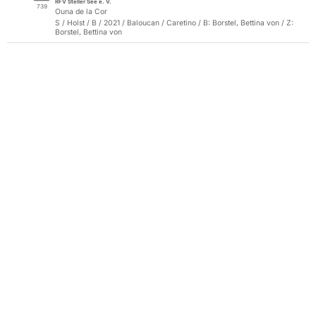
RFV Steller See e. V.
739
Ouna de la Cor
S / Holst / B / 2021 / Baloucan / Caretino / B: Borstel, Bettina von / Z:
Borstel, Bettina von