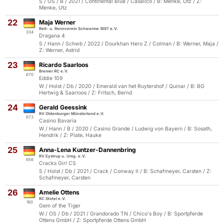
S / OS / B / 2021 / Continental Blue / Casallco / B: Menke, Utz / Z:
Menke, Utz
22
Maja Werner
Reit- u. Rennverein Schwarme 1897 e.V.
334
Dragana 4
S / Hann / Schwb / 2022 / Dourkhan Hero Z / Colman / B: Werner, Maja /
Z: Werner, Astrid
23
Ricardo Saarloos
Bremer RC e.V.
670
Eddie 109
W / Holst / Db / 2020 / Emerald van het Ruytershof / Quinar / B: BG
Hertwig & Saarloos / Z: Fritsch, Bernd
24
Gerald Geessink
RV Oldenburger Münsterland e.V.
673
Casino Bavaria
W / Hann / B / 2020 / Casino Grande / Ludwig von Bayern / B: Sosath,
Hendrik / Z: Plate, Hauke
25
Anna-Lena Kuntzer-Dannenbring
RV Eystrup u. Umg. e.V.
656
Cracks Girl CS
S / Holst / Db / 2021 / Crack / Conway II / B: Schafmeyer, Carsten / Z:
Schafmeyer, Carsten
26
Amelie Ottens
RC Stotel e.V.
160
Gem of the Tiger
W / OS / Db / 2021 / Grandorado TN / Chico's Boy / B: Sportpferde
Ottens GmbH / Z: Sportpferde Ottens GmbH