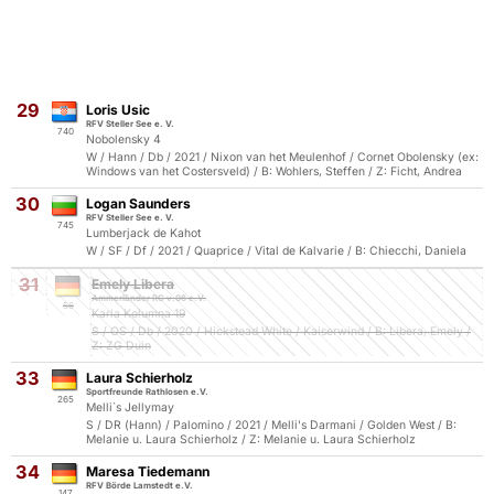
29
Loris Usic
RFV Steller See e. V.
740
Nobolensky 4
W / Hann / Db / 2021 / Nixon van het Meulenhof / Cornet Obolensky (ex:
Windows van het Costersveld) / B: Wohlers, Steffen / Z: Ficht, Andrea
30
Logan Saunders
RFV Steller See e. V.
745
Lumberjack de Kahot
W / SF / Df / 2021 / Quaprice / Vital de Kalvarie / B: Chiecchi, Daniela
31
Emely Libera
Ammerländer RC v.06 e.V.
56
Karla Kolumna 19
S / OS / Db / 2020 / Hickstead White / Kaiserwind / B: Libera, Emely /
Z: ZG Duin
33
Laura Schierholz
Sportfreunde Rathlosen e.V.
265
Melli`s Jellymay
S / DR (Hann) / Palomino / 2021 / Melli's Darmani / Golden West / B:
Melanie u. Laura Schierholz / Z: Melanie u. Laura Schierholz
34
Maresa Tiedemann
RFV Börde Lamstedt e.V.
147