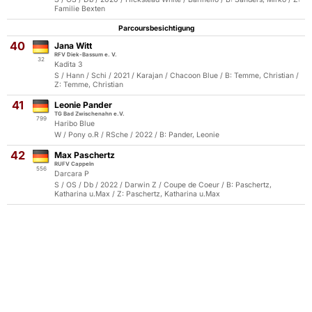
Familie Bexten
Parcoursbesichtigung
40
Jana Witt
RFV Diek-Bassum e. V.
32
Kadita 3
S / Hann / Schi / 2021 / Karajan / Chacoon Blue / B: Temme, Christian /
Z: Temme, Christian
41
Leonie Pander
TG Bad Zwischenahn e.V.
799
Haribo Blue
W / Pony o.R / RSche / 2022 / B: Pander, Leonie
42
Max Paschertz
RUFV Cappeln
556
Darcara P
S / OS / Db / 2022 / Darwin Z / Coupe de Coeur / B: Paschertz,
Katharina u.Max / Z: Paschertz, Katharina u.Max