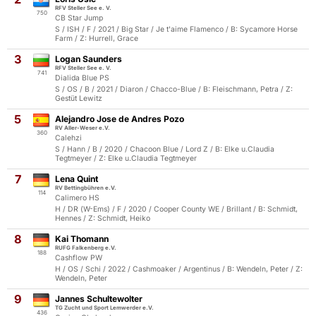
RFV Steller See e. V.
750
CB Star Jump
S / ISH / F / 2021 / Big Star / Je t'aime Flamenco / B: Sycamore Horse
Farm / Z: Hurrell, Grace
3
Logan Saunders
RFV Steller See e. V.
741
Dialida Blue PS
S / OS / B / 2021 / Diaron / Chacco-Blue / B: Fleischmann, Petra / Z:
Gestüt Lewitz
5
Alejandro Jose de Andres Pozo
RV Aller-Weser e.V.
360
Calehzi
S / Hann / B / 2020 / Chacoon Blue / Lord Z / B: Elke u.Claudia
Tegtmeyer / Z: Elke u.Claudia Tegtmeyer
7
Lena Quint
RV Bettingbühren e.V.
114
Calimero HS
H / DR (W-Ems) / F / 2020 / Cooper County WE / Brillant / B: Schmidt,
Hennes / Z: Schmidt, Heiko
8
Kai Thomann
RUFG Falkenberg e.V.
188
Cashflow PW
H / OS / Schi / 2022 / Cashmoaker / Argentinus / B: Wendeln, Peter / Z:
Wendeln, Peter
9
Jannes Schultewolter
TG Zucht und Sport Lemwerder e.V.
436