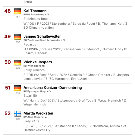
Astrid
48
Kai Thomann
RUFG Falkenberg e.V.
187
Stolzino du Rouet
W / OS / F / 2021 / Stolzenberg / Balou du Rouet / B: Thomann, Kai / Z:
ZG Oltmann-Janßen
49
Jannes Schultewolter
TG Zucht und Sport Lemwerder e.V.
838
Pegasus
H / KWPN / braun / 2022 / Pegase van´t Ruytershof / Numero Uno / B:
Sosath, Hendrik
50
Wiebke Jaspers
RuFV Rheiderland
835
Philly Unicorn
S / DR (W-Ems) / Schi / 2022 / Genesis B / Choco Cracker / B: Jaspers,
Lotta Leevke / Z: ZG Hartmann, Eva u.Axel
51
Anna-Lena Kuntzer-Dannenbring
RV Eystrup u. Umg. e.V.
658
Stuart 50
W / Hann / Db / 2021 / Stolzenberg / Graf Top / B: Wege, Heinrich / Z:
Wege, Heinrich
52
Martta Wecksten
RV Aller-Weser e.V.
681
Lady 2452
S / FWB / B / 2021 / Satisfaction II / Lados / B: Nordström, Annina / Z:
Hästbackastall Oy