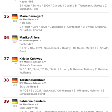
Naomi 495
S / Holst / Schwb / 2020 / Diarado / Casall / B: Tiedemann, Maresa / Z:
Buttmann, Peer
35
Marie Baumgart
RV Aller-Weser e.V.
808
Nora 565
S / Holst / Schi / 2020 / Cascadello I / Contender / B: Zweig, Angelina /
Z: Bartjen, Konrad
36
Marike Ahlers
RV Holte-Langeln e. V.
307
Saphir 472
S / OS / Db / 2021 / Soundcheck / Quality / B: Ahlers, Marike / Z: Sosath,
Gerd
37
Kristin Kohlwey
RFV Maasen-Sulingen e. V.
281
Sidney's Sherman
W / Dt.Pf / Schi / 2020 / Salito / Export / B: Behnke, Bettina / Z: Behnke,
Wolfgang
38
Torsten Barmbold
RFV Maasen-Sulingen e. V.
282
Skip the Beat 3
W / OS / B / 2021 / Stakkatol / Conthargos / B: Wömpner, Heinrich / Z:
Schlüsselburg, Horst
39
Fabienne Sanders
RV Aller-Weser e.V.
493
Susi Susewind
S / OS / Db / 2020 / Hickstead White / Barinello / B: Sanders, Mirko / Z: