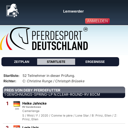
Lemwerder
ANMELDEN
ZEITPLAN
STARTLISTE
ERGEBNISSE
Startliste:
52 Teilnehmer in dieser Prüfung.
Richter:
C:
Christine Runge / Christoph Brüseke
PREIS VON DEBY PFERDEFUTTER
1 GEWÖHNUNGS-SPRING-LP N.CLEAR-ROUND-RV 80CM
1
Heike Jahncke
RV Ganderkesee
395
Camerlenga
S / Rhld / F / 2020 / Comme le père / Lone Star / B: Prinz, Ellen / Z:
Prinz, Ellen
2
Loris Usic