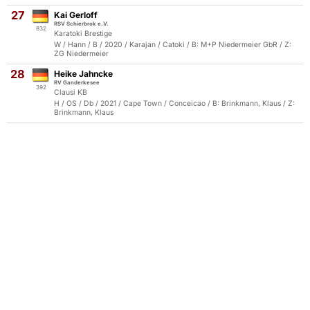
27
Kai Gerloff
RSV Schierbrok e.V.
832
Karatoki Brestige
W / Hann / B / 2020 / Karajan / Catoki / B: M+P Niedermeier GbR / Z:
ZG Niedermeier
28
Heike Jahncke
RV Ganderkesee
392
Clausi KB
H / OS / Db / 2021 / Cape Town / Conceicao / B: Brinkmann, Klaus / Z:
Brinkmann, Klaus