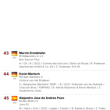
43
Marvin Drenkhahn
RV Heiligenrode u.U. e.V.
837
Bon Garcon Plus
H / OS / B / 2022 / Comme des Garcons / Balou du Rouet / B: Pedersen
Sporthorses GmbH & Co. KG / Z: Andersen, Erik M.
44
Kevin Martsch
PSV Syke-Osterholz e.V.
514
Victoria van het Bildeken
S / Belgisches Warmblut -BWP- / B / 2021 / Eldorado van de Zeshoek /
Chacoon Blue / 109PW42 / B: Ashish Nijhawan & Kevin Martsch / Z:
Gaublomme, Koen
45
Alejandro Jose de Andres Pozo
RV Aller-Weser e.V.
362
Juno 52
W / Hann / Schi / 2022 / Jasper / Calido I / B: Baldwin, Bryan / Z: Peter,