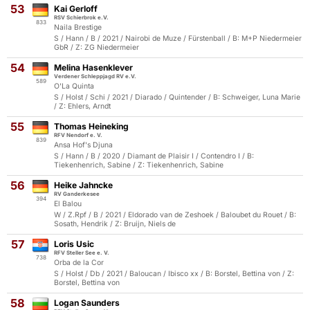
53
Kai Gerloff
RSV Schierbrok e.V.
833
Naila Brestige
S / Hann / B / 2021 / Nairobi de Muze / Fürstenball / B: M+P Niedermeier
GbR / Z: ZG Niedermeier
54
Melina Hasenklever
Verdener Schleppjagd RV e.V.
589
O'La Quinta
S / Holst / Schi / 2021 / Diarado / Quintender / B: Schweiger, Luna Marie
/ Z: Ehlers, Arndt
55
Thomas Heineking
RFV Nendorf e. V.
839
Ansa Hof's Djuna
S / Hann / B / 2020 / Diamant de Plaisir I / Contendro I / B:
Tiekenhenrich, Sabine / Z: Tiekenhenrich, Sabine
56
Heike Jahncke
RV Ganderkesee
394
El Balou
W / Z.Rpf / B / 2021 / Eldorado van de Zeshoek / Baloubet du Rouet / B:
Sosath, Hendrik / Z: Bruijn, Niels de
57
Loris Usic
RFV Steller See e. V.
738
Orba de la Cor
S / Holst / Db / 2021 / Baloucan / Ibisco xx / B: Borstel, Bettina von / Z:
Borstel, Bettina von
58
Logan Saunders