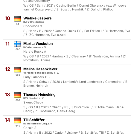
Casino Obolensky
W / OS / Schi / 2021 / Casino Berlin / Cornet Obolensky (ex: Windows
van het Costersveld) / B: Sosath, Hendrik / Z: Dalhoff, Philipp
10
Wiebke Jaspers
RuFV Rheiderland
54
Chocolotta 3
S / Hann / B / 2022 / Contino-Quick PS / For Edition I / B: Hartmann, Eva
/ Z: ZG Hartmann, Eva u.Axel
11
Martta Wecksten
RV Aller-Weser e.V.
680
Harald Rocks A
W / OS / B / 2021 / Hardrock Z / Clearway / B: Nordström, Annina / Z:
Nordström, Annina
12
Melina Hasenklever
Verdener Schleppjagd RV e.V.
588
Lady Lamberk HB
S / Hann / Schwb / 2020 / Lamberk's Lord Landcrack / Contendro I / B:
Bremer, Heinrich
13
Thomas Heineking
RFV Nendorf e. V.
805
Sweet Chacy
S / OS / B / 2020 / Chacfly PS / Satisfaction I / B: Töbelmann, Hans-
Georg / Z: Töbelmann, Hans-Georg
14
Till Schäffer
RV Harsefeld u.Umg.e.V.
649
Casula S
S / Hann / B / 2022 / Cador / Ustinov / B: Schäffer, Till / Z: Schäffer,