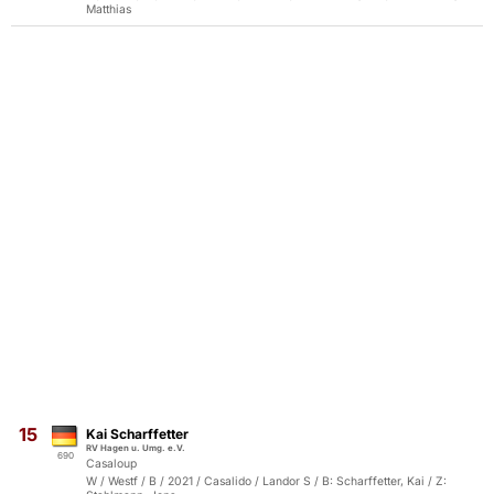
Matthias
15
Kai Scharffetter
RV Hagen u. Umg. e.V.
690
Casaloup
W / Westf / B / 2021 / Casalido / Landor S / B: Scharffetter, Kai / Z: