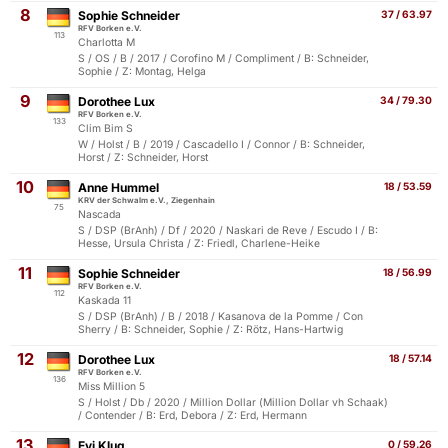
8
Sophie Schneider
37 / 63.97
RFV Borken e.V.
113
Charlotta M
S / OS / B / 2017 / Corofino M / Compliment / B: Schneider,
Sophie / Z: Montag, Helga
9
Dorothee Lux
34 / 79.30
RFV Borken e.V.
133
Clim Bim S
W / Holst / B / 2019 / Cascadello I / Connor / B: Schneider,
Horst / Z: Schneider, Horst
10
Anne Hummel
18 / 53.59
KRV der Schwalm e.V., Ziegenhain
75
Nascada
S / DSP (BrAnh) / Df / 2020 / Naskari de Reve / Escudo I / B:
Hesse, Ursula Christa / Z: Friedl, Charlene-Heike
11
Sophie Schneider
18 / 56.99
RFV Borken e.V.
112
Kaskada 11
S / DSP (BrAnh) / B / 2018 / Kasanova de la Pomme / Con
Sherry / B: Schneider, Sophie / Z: Rötz, Hans-Hartwig
12
Dorothee Lux
18 / 57.14
RFV Borken e.V.
136
Miss Million 5
S / Holst / Db / 2020 / Million Dollar (Million Dollar vh Schaak)
/ Contender / B: Erd, Debora / Z: Erd, Hermann
13
Evi Klug
0 / 59.26