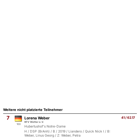
Weitere nicht platzierte Teilnehmer
7
Lorena Weber
41 / 62.17
RFV Wetter e.V.
169
Hubertushof's Notre-Dame
H / DSP (BrAnh) / B / 2019 / Liandero / Quick Nick I / B:
Weber, Linus Georg / Z: Weber, Petra