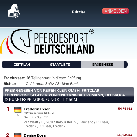
ANMELDEN
Fritzlar
ZEITPLAN
STARTLISTE
ERGEBNISSE
Ergebnisse:
16 Teilnehmer in dieser Prüfung.
Richter:
C:
Alannah Seitz / Sabine Bunk
PREIS GEGEBEN VON REIFEN KLEIN GMBH, FRITZLAR
EHRENPREISE GEGEBEN VON HINDERNISBAU RUMANN, DELBRÜCK
12 PUNKTESPRINGPRÜFUNG KL.L 115CM
1
Frederik Esser
54 / 51.52
RSV Großenritte 1951 e.V.
37
Bellini's Star F.E.
W / Westf / B / 2011 / Balous Bellini / Lanciano / B: Esser,
Frederik / Z: Esser, Frederik
2
Denise Boss
54 / 52.64