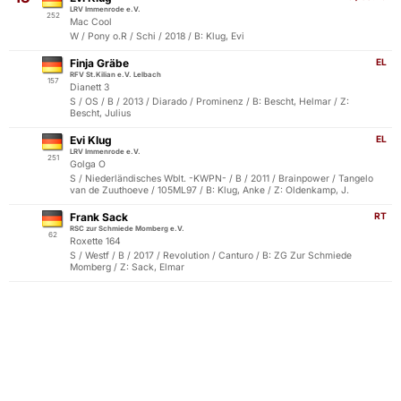
LRV Immenrode e.V.
252
Mac Cool
W / Pony o.R / Schi / 2018 / B: Klug, Evi
Finja Gräbe
EL
RFV St.Kilian e.V. Lelbach
157
Dianett 3
S / OS / B / 2013 / Diarado / Prominenz / B: Bescht, Helmar / Z:
Bescht, Julius
Evi Klug
EL
LRV Immenrode e.V.
251
Golga O
S / Niederländisches Wblt. -KWPN- / B / 2011 / Brainpower / Tangelo
van de Zuuthoeve / 105ML97 / B: Klug, Anke / Z: Oldenkamp, J.
Frank Sack
RT
RSC zur Schmiede Momberg e.V.
62
Roxette 164
S / Westf / B / 2017 / Revolution / Canturo / B: ZG Zur Schmiede
Momberg / Z: Sack, Elmar