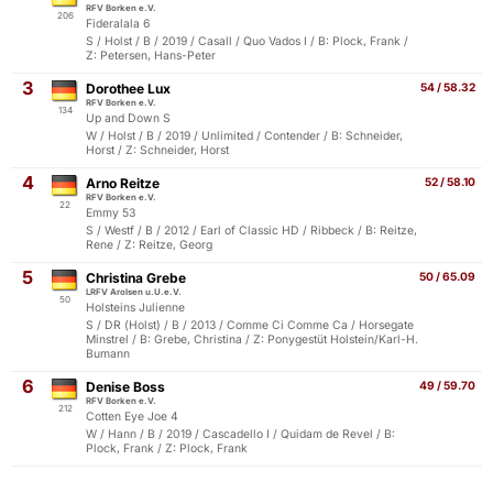
RFV Borken e.V.
206
Fideralala 6
S / Holst / B / 2019 / Casall / Quo Vados I / B: Plock, Frank /
Z: Petersen, Hans-Peter
3
Dorothee Lux
54 / 58.32
RFV Borken e.V.
134
Up and Down S
W / Holst / B / 2019 / Unlimited / Contender / B: Schneider,
Horst / Z: Schneider, Horst
4
Arno Reitze
52 / 58.10
RFV Borken e.V.
22
Emmy 53
S / Westf / B / 2012 / Earl of Classic HD / Ribbeck / B: Reitze,
Rene / Z: Reitze, Georg
5
Christina Grebe
50 / 65.09
LRFV Arolsen u.U.e.V.
50
Holsteins Julienne
S / DR (Holst) / B / 2013 / Comme Ci Comme Ca / Horsegate
Minstrel / B: Grebe, Christina / Z: Ponygestüt Holstein/Karl-H.
Bumann
6
Denise Boss
49 / 59.70
RFV Borken e.V.
212
Cotten Eye Joe 4
W / Hann / B / 2019 / Cascadello I / Quidam de Revel / B:
Plock, Frank / Z: Plock, Frank