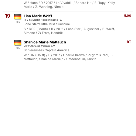
W / Hann / R / 2017 / Le Vivaldi I / Sandro Hit / B: Tupy, Kelly-
Marie / Z: Wanning, Nicole
19
Lisa Marie Wolff
5.00
RFV St.Martin Heiligenstadt e.V.
155
Lone Star's little Miss Sunshine
S / DSP (BrAnh) / B / 2012 / Lone Star / Augustiner / B: Wolff,
Simone / Z: Ernst, Hendrik
Shanice Marie Mattauch
RT
LRFV Ahnatal-Vellmar e.V.
105
Schierensees Captain America
W / DR (Holst) / F / 2017 / Charlie Brown / Pilgrim's Red / B:
Mattauch, Shanice Marie / Z: Rosenbaum, Kristin