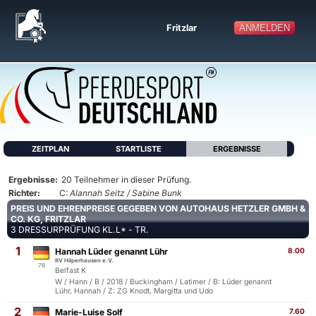
Fritzlar
ANMELDEN
ZEITPLAN
STARTLISTE
ERGEBNISSE
Ergebnisse:
20 Teilnehmer in dieser Prüfung.
Richter:
C:
Alannah Seitz / Sabine Bunk
PREIS UND EHRENPREISE GEGEBEN VON AUTOHAUS HETZLER GMBH &
CO. KG, FRITZLAR
3 DRESSURPRÜFUNG KL.L* - TR.
1
Hannah Lüder genannt Lühr
8.00
RV Hilperhausen e.V.
76
Belfast K
W / Hann / B / 2018 / Buckingham / Latimer / B: Lüder genannt
Lühr, Hannah / Z: ZG Knodt, Margitta und Udo
2
Marie-Luise Solf
7.60