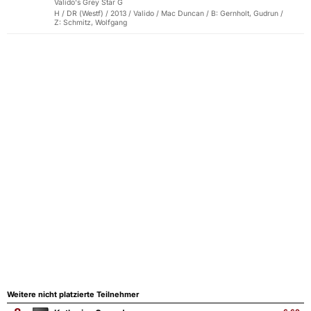
Valido's Grey Star G
H / DR (Westf) / 2013 / Valido / Mac Duncan / B: Gernholt, Gudrun /
Z: Schmitz, Wolfgang
Weitere nicht platzierte Teilnehmer