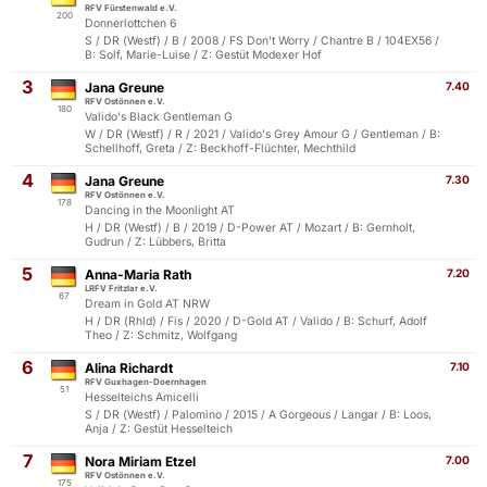
RFV Fürstenwald e.V.
200
Donnerlottchen 6
S / DR (Westf) / B / 2008 / FS Don't Worry / Chantre B / 104EX56 /
B: Solf, Marie-Luise / Z: Gestüt Modexer Hof
3
Jana Greune
7.40
RFV Ostönnen e.V.
180
Valido's Black Gentleman G
W / DR (Westf) / R / 2021 / Valido's Grey Amour G / Gentleman / B:
Schellhoff, Greta / Z: Beckhoff-Flüchter, Mechthild
4
Jana Greune
7.30
RFV Ostönnen e.V.
178
Dancing in the Moonlight AT
H / DR (Westf) / B / 2019 / D-Power AT / Mozart / B: Gernholt,
Gudrun / Z: Lübbers, Britta
5
Anna-Maria Rath
7.20
LRFV Fritzlar e.V.
67
Dream in Gold AT NRW
H / DR (Rhld) / Fis / 2020 / D-Gold AT / Valido / B: Schurf, Adolf
Theo / Z: Schmitz, Wolfgang
6
Alina Richardt
7.10
RFV Guxhagen-Doernhagen
51
Hesselteichs Amicelli
S / DR (Westf) / Palomino / 2015 / A Gorgeous / Langar / B: Loos,
Anja / Z: Gestüt Hesselteich
7
Nora Miriam Etzel
7.00
RFV Ostönnen e.V.
175