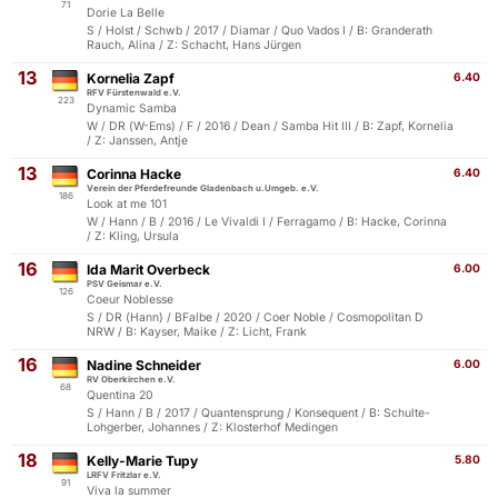
71
Dorie La Belle
S / Holst / Schwb / 2017 / Diamar / Quo Vados I / B: Granderath
Rauch, Alina / Z: Schacht, Hans Jürgen
13
Kornelia Zapf
6.40
RFV Fürstenwald e.V.
223
Dynamic Samba
W / DR (W-Ems) / F / 2016 / Dean / Samba Hit III / B: Zapf, Kornelia
/ Z: Janssen, Antje
13
Corinna Hacke
6.40
Verein der Pferdefreunde Gladenbach u.Umgeb. e.V.
186
Look at me 101
W / Hann / B / 2016 / Le Vivaldi I / Ferragamo / B: Hacke, Corinna
/ Z: Kling, Ursula
16
Ida Marit Overbeck
6.00
PSV Geismar e.V.
126
Coeur Noblesse
S / DR (Hann) / BFalbe / 2020 / Coer Noble / Cosmopolitan D
NRW / B: Kayser, Maike / Z: Licht, Frank
16
Nadine Schneider
6.00
RV Oberkirchen e.V.
68
Quentina 20
S / Hann / B / 2017 / Quantensprung / Konsequent / B: Schulte-
Lohgerber, Johannes / Z: Klosterhof Medingen
18
Kelly-Marie Tupy
5.80
LRFV Fritzlar e.V.
91
Viva la summer