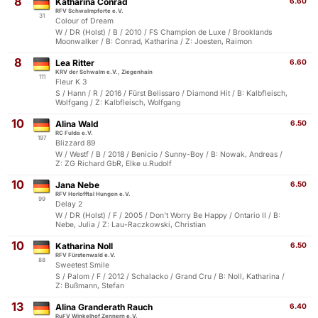
8
Katharina Conrad
6.60
RFV Schwalmpforte e.V.
31
Colour of Dream
W / DR (Holst) / B / 2010 / FS Champion de Luxe / Brooklands
Moonwalker / B: Conrad, Katharina / Z: Joesten, Raimon
8
Lea Ritter
6.60
KRV der Schwalm e.V., Ziegenhain
111
Fleur K 3
S / Hann / R / 2016 / Fürst Belissaro / Diamond Hit / B: Kalbfleisch,
Wolfgang / Z: Kalbfleisch, Wolfgang
10
Alina Wald
6.50
RC Fulda e.V.
197
Blizzard 89
W / Westf / B / 2018 / Benicio / Sunny-Boy / B: Nowak, Andreas /
Z: ZG Richard GbR, Elke u.Rudolf
10
Jana Nebe
6.50
RFV Horlofftal Hungen e.V.
99
Delay 2
W / DR (Holst) / F / 2005 / Don't Worry Be Happy / Ontario II / B:
Nebe, Julia / Z: Lau-Raczkowski, Christian
10
Katharina Noll
6.50
RFV Fürstenwald e.V.
88
Sweetest Smile
S / Palom / F / 2012 / Schalacko / Grand Cru / B: Noll, Katharina /
Z: Bußmann, Stefan
13
Alina Granderath Rauch
6.40
RuFV Winkelhof Zennern e.V.