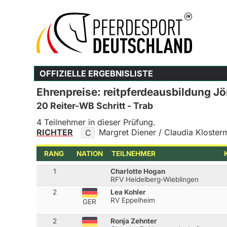
OFFIZIELLE ERGEBNISLISTE
Ehrenpreise: reitpferdeausbildung J
20 Reiter-WB Schritt - Trab
4 Teilnehmer in dieser Prüfung.
RICHTER
Margret Diener / Claudia Kloste
C
RANG
NATION
TEILNEHMER
1
Charlotte Hogan
RFV Heidelberg-Wieblingen
2
Lea Kohler
RV Eppelheim
GER
2
Ronja Zehnter