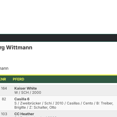
örg Wittmann
rmann
KNR
PFERD
164
Kaiser White
W / SCH / 2000
82
Casilla 6
S / Zweibrücker / Schi / 2010 / Casillas / Cento
/ B: Treiber,
Brigitte / Z: Schalter, Otto
103
CC Heather