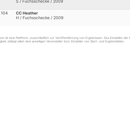
S / Fuchsschecke / 2009
104
CC Heather
H / Fuchsschecke / 2009
m ist eine Plattform, ausschließlich zur Veröffentlichung von Ergebnissen. Das Einstellen de
keit, obliegt allein dem jeweiligen Veranstalter bzw. Einsteller von Start- und Ergebnislisten.