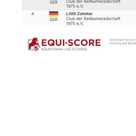
Club der Reitkameradschaft
GER
1975 e.V.
4
Lilith Zehnter
Club der Reitkameradschaft
GER
1975 e.V.
www.equi-score.co
Prüfung auf Richtig