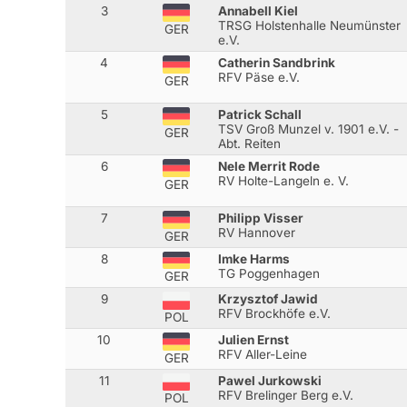
3
Annabell Kiel
TRSG Holstenhalle Neumünster
GER
e.V.
4
Catherin Sandbrink
RFV Päse e.V.
GER
5
Patrick Schall
TSV Groß Munzel v. 1901 e.V. -
GER
Abt. Reiten
6
Nele Merrit Rode
RV Holte-Langeln e. V.
GER
7
Philipp Visser
RV Hannover
GER
8
Imke Harms
TG Poggenhagen
GER
9
Krzysztof Jawid
RFV Brockhöfe e.V.
POL
10
Julien Ernst
RFV Aller-Leine
GER
11
Pawel Jurkowski
RFV Brelinger Berg e.V.
POL