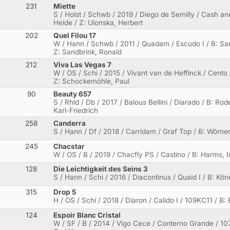
231
Miette
S / Holst / Schwb / 2019 / Diego de Semilly / Cash an
Heide / Z: Ulonska, Herbert
202
Quel Filou 17
W / Hann / Schwb / 2011 / Quadam / Escudo I / B: San
Z: Sandbrink, Ronald
212
Viva Las Vegas 7
W / OS / Schi / 2015 / Vivant van de Heffinck / Cento 
Z: Schockemöhle, Paul
90
Beauty 657
S / Rhld / Db / 2017 / Balous Bellini / Diarado / B: Rod
Karl-Friedrich
258
Canderra
S / Hann / Df / 2018 / Carridam / Graf Top / B: Wörner,
245
Chacstar
W / OS / B / 2019 / Chacfly PS / Castino / B: Harms, I
128
Die Leichtigkeit des Seins 3
S / Hann / Schi / 2016 / Diacontinus / Quaid I / B: Kön
315
Drop 5
H / OS / Schi / 2018 / Diaron / Calido I / 109KC11 / B: 
124
Espoir Blanc Cristal
W / SF / B / 2014 / Vigo Cece / Conterno Grande / 1