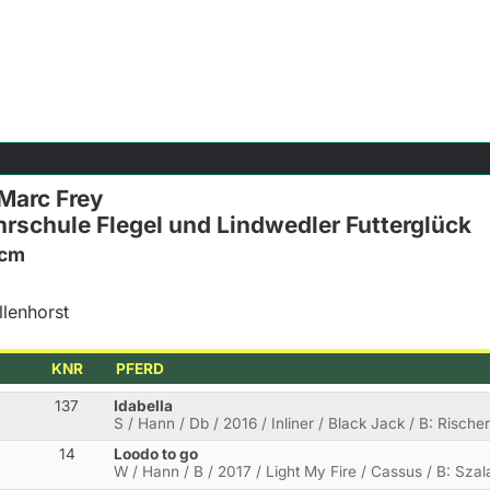
 Marc Frey
hrschule Flegel und Lindwedler Futterglück
0cm
llenhorst
KNR
PFERD
137
Idabella
S / Hann / Db / 2016 / Inliner / Black Jack / B: Rische
14
Loodo to go
W / Hann / B / 2017 / Light My Fire / Cassus / B: Szal