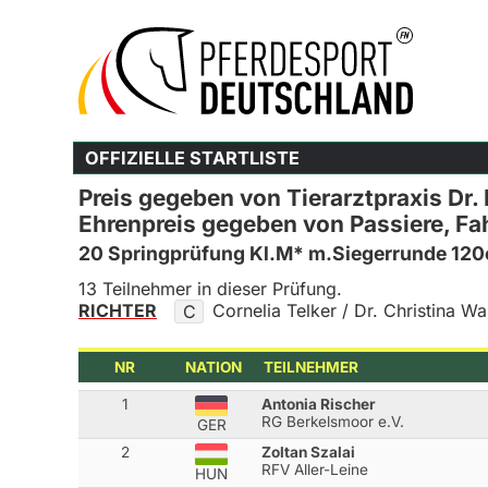
OFFIZIELLE STARTLISTE
Preis gegeben von Tierarztpraxis Dr.
Ehrenpreis gegeben von Passiere, Fa
20 Springprüfung Kl.M* m.Siegerrunde 12
13 Teilnehmer in dieser Prüfung.
RICHTER
Cornelia Telker / Dr. Christina Wa
C
NR
NATION
TEILNEHMER
1
Antonia Rischer
RG Berkelsmoor e.V.
GER
2
Zoltan Szalai
RFV Aller-Leine
HUN