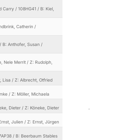
d Carry / 108HG41 / B: Kiel,
dbrink, Catherin /
/ B: Anthofer, Susan /
e, Nele Merrit / Z: Rudolph,
 Lisa / Z: Albrecht, Otfried
mke / Z: Möller, Michaela
eke, Dieter / Z: Köneke, Dieter
Ernst, Julien / Z: Ernst, Jürgen
07AP38 / B: Beerbaum Stables