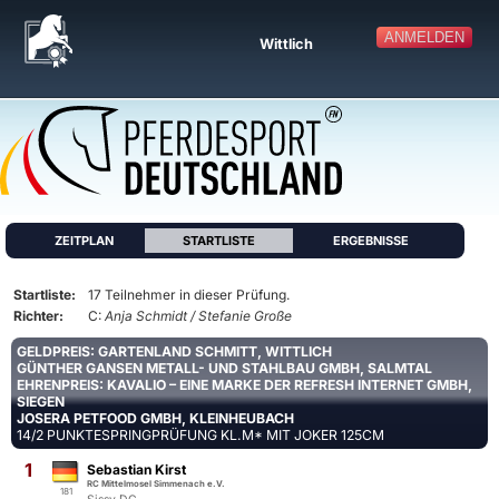
ANMELDEN
Wittlich
ZEITPLAN
STARTLISTE
ERGEBNISSE
Startliste:
17 Teilnehmer in dieser Prüfung.
Richter:
C:
Anja Schmidt / Stefanie Große
GELDPREIS: GARTENLAND SCHMITT, WITTLICH
GÜNTHER GANSEN METALL- UND STAHLBAU GMBH, SALMTAL
EHRENPREIS: KAVALIO – EINE MARKE DER REFRESH INTERNET GMBH,
SIEGEN
JOSERA PETFOOD GMBH, KLEINHEUBACH
14/2 PUNKTESPRINGPRÜFUNG KL.M* MIT JOKER 125CM
1
Sebastian Kirst
RC Mittelmosel Simmenach e.V.
181