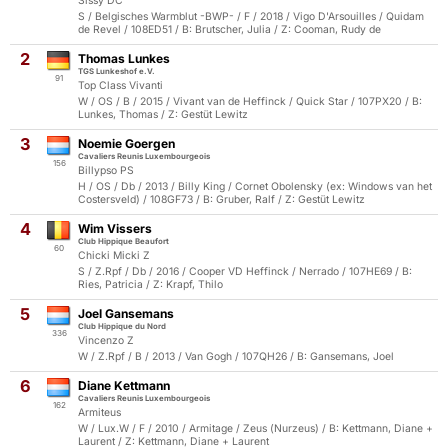
Sissy DC
S / Belgisches Warmblut -BWP- / F / 2018 / Vigo D'Arsouilles / Quidam
de Revel / 108ED51 / B: Brutscher, Julia / Z: Cooman, Rudy de
2
Thomas Lunkes
TGS Lunkeshof e.V.
91
Top Class Vivanti
W / OS / B / 2015 / Vivant van de Heffinck / Quick Star / 107PX20 / B:
Lunkes, Thomas / Z: Gestüt Lewitz
3
Noemie Goergen
Cavaliers Reunis Luxembourgeois
156
Billypso PS
H / OS / Db / 2013 / Billy King / Cornet Obolensky (ex: Windows van het
Costersveld) / 108GF73 / B: Gruber, Ralf / Z: Gestüt Lewitz
4
Wim Vissers
Club Hippique Beaufort
60
Chicki Micki Z
S / Z.Rpf / Db / 2016 / Cooper VD Heffinck / Nerrado / 107HE69 / B:
Ries, Patricia / Z: Krapf, Thilo
5
Joel Gansemans
Club Hippique du Nord
336
Vincenzo Z
W / Z.Rpf / B / 2013 / Van Gogh / 107QH26 / B: Gansemans, Joel
6
Diane Kettmann
Cavaliers Reunis Luxembourgeois
162
Armiteus
W / Lux.W / F / 2010 / Armitage / Zeus (Nurzeus) / B: Kettmann, Diane +
Laurent / Z: Kettmann, Diane + Laurent