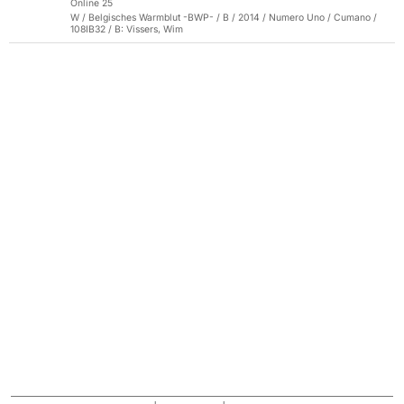
Online 25
W / Belgisches Warmblut -BWP- / B / 2014 / Numero Uno / Cumano /
108IB32 / B: Vissers, Wim