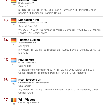
12
RFV Losheim e.V.
305
Quiara B
S / DSP (RPS) / B / 2015 / Qui Lago / Damarco / B: Steinhoff, Joline
Sophie / Z: Thomas u.Graciela Bruch
13
Sebastian Kirst
RC Mittelmosel Simmenach e.V.
168
Catadel Blue PS
W / OS / F / 2017 / Carembar de Muze / Centadel / 108RH67 / B: Gestüt
Lewitz / Z: Gestüt Lewitz
14
Thomas Lunkes
TGS Lunkeshof e.V.
90
Ability 24
H / Westf / B / 2018 / Ice Breaker EB / Lucky Boy / B: Lunkes, Samy / Z:
Klein, B.
15
Paul Hendel
RSG HD Stables e.V.
227
Quiana HD
S / Belgisches Warmblut -BWP- / B / 2016 / Dieu-Merci van T&L /
Caspar (Berlin) / B: Hendel Paul & Kirby / Z: Grün, Natacha
16
Noemie Goergen
Cavaliers Reunis Luxembourgeois
159
Challander
W / Holst / B / 2016 / Canabis / Nekton / 108LR79 / B: Rodesch, Carol / Z:
Gerner, Uwe
17
Wim Vissers
Club Hippique Beaufort
62