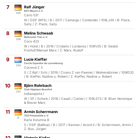
7
Ralf Jünger
RZV Mayen e.V.
258
Carlo 531
W / DSP (RPS) / B / 2017 / Camargo / Contender / 108LJ34 / B: Pieck,
Sally / Z: Pieck, Sally
8
Melina Schwaab
Reitverein Trier e.V.
339
Coco 423
W / Holst / B / 2019 / Cristallo / Lordanos / 109IV25 / B: Gestüt
Fronhof/Manuel Marx / Z: Marx, Rudolf
9
Lucie Kieffer
Cercle Equestre de Luxembourg
234
Coconut Z 3
S / Z.Rpf / Schi / 2019 / Cicero Z van Paemel / Wolkenstürmer / 109ID32
/ B: Kieffer, Nadine u. Robert / Z: Kieffer, Nadine u. Robert
10
Björn Rohrbach
Club Hippique Beaufort
220
Indianapolis I
W / SF / Schwb / 2018 / Casall / Calido I / 109LS73 / B: Blum Veronique
& Biever Marc
11
Armin Scherrmann
TGS Primsmühle e.V.
12
Karla Kolumna B
S / DSP (BaWue) / B / 2017 / Kannan / Acord II / B: Scherrmann, Armin /
Z: Bux, Jürgen
Victoria Kiefer