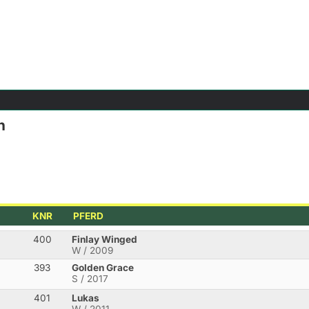
h
KNR
PFERD
400
Finlay Winged
W / 2009
393
Golden Grace
S / 2017
401
Lukas