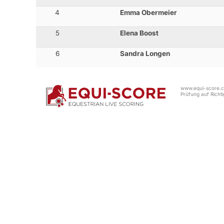
4
Emma Obermeier
5
Elena Boost
6
Sandra Longen
www.equi-score.co
Prüfung auf Richtig