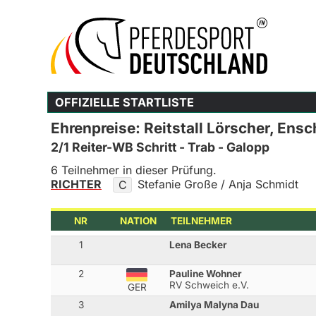
OFFIZIELLE STARTLISTE
Ehrenpreise: Reitstall Lörscher, Ensc
2/1 Reiter-WB Schritt - Trab - Galopp
6 Teilnehmer in dieser Prüfung.
RICHTER
Stefanie Große / Anja Schmidt
C
NR
NATION
TEILNEHMER
1
Lena Becker
2
Pauline Wohner
RV Schweich e.V.
GER
3
Amilya Malyna Dau