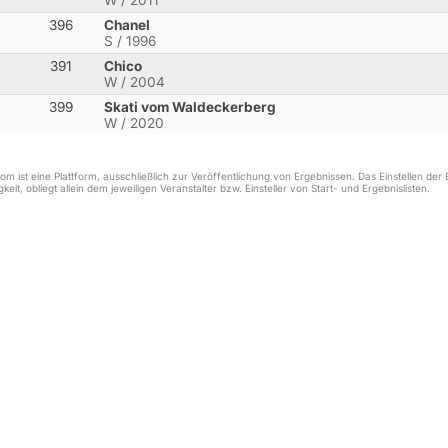
W / 2011
396
Chanel
S / 1996
391
Chico
W / 2004
399
Skati vom Waldeckerberg
W / 2020
m ist eine Plattform, ausschließlich zur Veröffentlichung von Ergebnissen. Das Einstellen de
keit, obliegt allein dem jeweiligen Veranstalter bzw. Einsteller von Start- und Ergebnislisten.