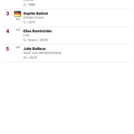
S / 1996
3
Sophie Beitzel
Golden Grace
393
S / 2017
4
309
Elise Rambichler
Lisa
S / braun / 2006
5
399
Julie Bailleux
Skati vom Waldeckerberg
W / 2020