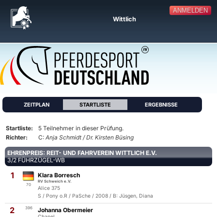
ANMELDEN
Wittlich
ZEITPLAN
STARTLISTE
ERGEBNISSE
Startliste:
5 Teilnehmer in dieser Prüfung.
Richter:
C:
Anja Schmidt / Dr. Kirsten Büsing
EHRENPREIS: REIT- UND FAHRVEREIN WITTLICH E.V.
3/2 FÜHRZÜGEL-WB
1
Klara Borresch
RV Schweich e.V.
70
Alice 375
S / Pony o.R / PaSche / 2008 / B: Jüsgen, Diana
2
396
Johanna Obermeier
Chanel