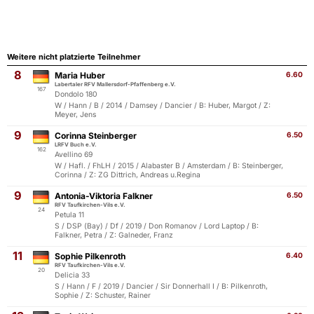
Weitere nicht platzierte Teilnehmer
8
Maria Huber
6.60
Labertaler RFV Mallersdorf-Pfaffenberg e.V.
167
Dondolo 180
W / Hann / B / 2014 / Damsey / Dancier / B: Huber, Margot / Z:
Meyer, Jens
9
Corinna Steinberger
6.50
LRFV Buch e.V.
162
Avellino 69
W / Hafl. / FhLH / 2015 / Alabaster B / Amsterdam / B: Steinberger,
Corinna / Z: ZG Dittrich, Andreas u.Regina
9
Antonia-Viktoria Falkner
6.50
RFV Taufkirchen-Vils e.V.
24
Petula 11
S / DSP (Bay) / Df / 2019 / Don Romanov / Lord Laptop / B:
Falkner, Petra / Z: Galneder, Franz
11
Sophie Pilkenroth
6.40
RFV Taufkirchen-Vils e.V.
20
Delicia 33
S / Hann / F / 2019 / Dancier / Sir Donnerhall I / B: Pilkenroth,
Sophie / Z: Schuster, Rainer