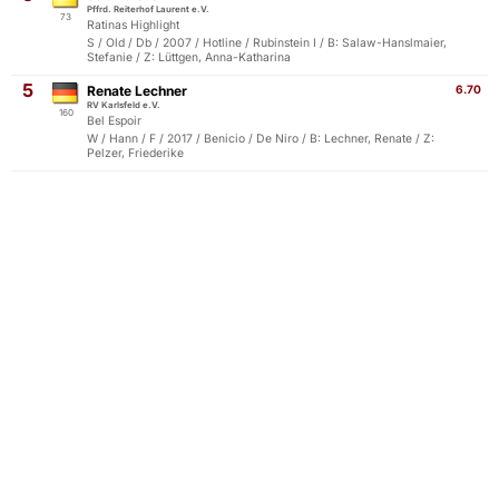
Pffrd. Reiterhof Laurent e.V.
73
Ratinas Highlight
S / Old / Db / 2007 / Hotline / Rubinstein I / B: Salaw-Hanslmaier,
Stefanie / Z: Lüttgen, Anna-Katharina
5
Renate Lechner
6.70
RV Karlsfeld e.V.
160
Bel Espoir
W / Hann / F / 2017 / Benicio / De Niro / B: Lechner, Renate / Z:
Pelzer, Friederike