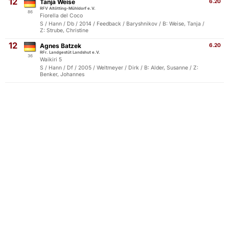
12
Tanja Weise
6.20
RFV Altötting-Mühldorf e.V.
86
Fiorella del Coco
S / Hann / Db / 2014 / Feedback / Baryshnikov / B: Weise, Tanja /
Z: Strube, Christine
12
Agnes Batzek
6.20
RFr. Landgestüt Landshut e.V.
36
Waikiri 5
S / Hann / Df / 2005 / Weltmeyer / Dirk / B: Alder, Susanne / Z:
Benker, Johannes