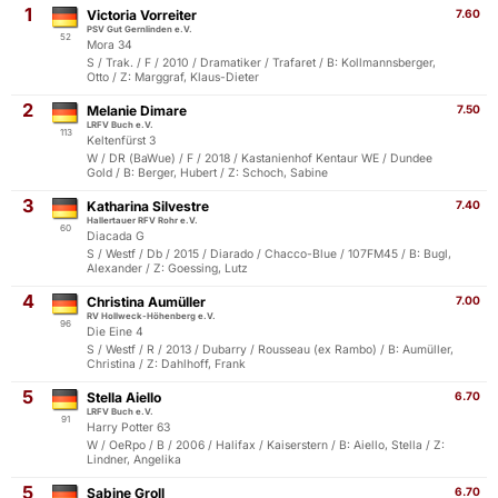
1
Victoria Vorreiter
7.60
PSV Gut Gernlinden e.V.
52
Mora 34
S / Trak. / F / 2010 / Dramatiker / Trafaret / B: Kollmannsberger,
Otto / Z: Marggraf, Klaus-Dieter
2
Melanie Dimare
7.50
LRFV Buch e.V.
113
Keltenfürst 3
W / DR (BaWue) / F / 2018 / Kastanienhof Kentaur WE / Dundee
Gold / B: Berger, Hubert / Z: Schoch, Sabine
3
Katharina Silvestre
7.40
Hallertauer RFV Rohr e.V.
60
Diacada G
S / Westf / Db / 2015 / Diarado / Chacco-Blue / 107FM45 / B: Bugl,
Alexander / Z: Goessing, Lutz
4
Christina Aumüller
7.00
RV Hollweck-Höhenberg e.V.
96
Die Eine 4
S / Westf / R / 2013 / Dubarry / Rousseau (ex Rambo) / B: Aumüller,
Christina / Z: Dahlhoff, Frank
5
Stella Aiello
6.70
LRFV Buch e.V.
91
Harry Potter 63
W / OeRpo / B / 2006 / Halifax / Kaiserstern / B: Aiello, Stella / Z:
Lindner, Angelika
5
Sabine Groll
6.70