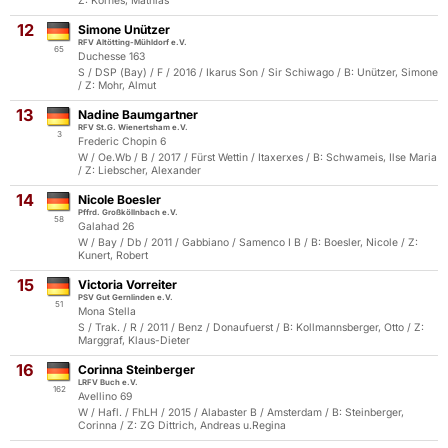
Z: Kornes, Mathias
12
Simone Unützer
RFV Altötting-Mühldorf e.V.
65
Duchesse 163
S / DSP (Bay) / F / 2016 / Ikarus Son / Sir Schiwago / B: Unützer, Simone
/ Z: Mohr, Almut
13
Nadine Baumgartner
RFV St.G. Wienertsham e.V.
3
Frederic Chopin 6
W / Oe.Wb / B / 2017 / Fürst Wettin / Itaxerxes / B: Schwameis, Ilse Maria
/ Z: Liebscher, Alexander
14
Nicole Boesler
Pffrd. Großköllnbach e.V.
58
Galahad 26
W / Bay / Db / 2011 / Gabbiano / Samenco I B / B: Boesler, Nicole / Z:
Kunert, Robert
15
Victoria Vorreiter
PSV Gut Gernlinden e.V.
51
Mona Stella
S / Trak. / R / 2011 / Benz / Donaufuerst / B: Kollmannsberger, Otto / Z:
Marggraf, Klaus-Dieter
16
Corinna Steinberger
LRFV Buch e.V.
162
Avellino 69
W / Hafl. / FhLH / 2015 / Alabaster B / Amsterdam / B: Steinberger,
Corinna / Z: ZG Dittrich, Andreas u.Regina