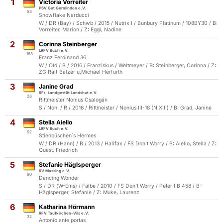
1
Victoria Vorreiter
PSV Gut Gernlinden e.V.
53
Snowflake Narducci
W / DR (Bay) / Schwb / 2015 / Nutrix I / Bunbury Platinum / 108BY30 / B:
Vorreiter, Marion / Z: Eggl, Nadine
2
Corinna Steinberger
LRFV Buch e.V.
163
Franz Ferdinand 36
W / Old / B / 2016 / Franziskus / Weltmeyer / B: Steinberger, Corinna / Z:
ZG Ralf Balzer u.Michael Herfurth
3
Janine Grad
RFr. Landgestüt Landshut e.V.
28
Rittmeister Nonius Csalogán
S / Non. / R / 2016 / Rittmeister / Nonius III-18 (N.XIII) / B: Grad, Janine
4
Stella Aiello
LRFV Buch e.V.
92
Stienbüschen`s Hermes
W / DR (Hann) / B / 2013 / Halifax / FS Don't Worry / B: Aiello, Stella / Z:
Quast, Friedrich
5
Stefanie Häglsperger
RV Massing e.V.
90
Dancing Wonder
S / DR (W-Ems) / Falbe / 2010 / FS Don't Worry / Peter I B 458 / B:
Häglsperger, Stefanie / Z: Muke, Laurenz
6
Katharina Hörmann
RFV Taufkirchen-Vils e.V.
32
Antonio ante portas