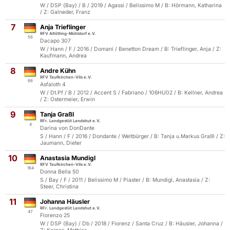
W / DSP (Bay) / B / 2019 / Agassi / Belissimo M / B: Hörmann, Katharina
/ Z: Galneder, Franz
7
Anja Trieflinger
RFV Altötting-Mühldorf e.V.
56
Dacapo 307
W / Hann / F / 2016 / Domani / Benetton Dream / B: Trieflinger, Anja / Z:
Kaufmann, Andrea
8
Andre Kühn
RFV Taufkirchen-Vils e.V.
66
Asfaloth 4
W / Dt.Pf / B / 2012 / Accent S / Fabriano / 106HU02 / B: Kellner, Andrea
/ Z: Ostermeier, Erwin
9
Tanja Graßl
RFr. Landgestüt Landshut e.V.
4
Darina von DonDante
S / Hann / F / 2016 / Dondante / Weltbürger / B: Tanja u.Markus Graßl / Z:
Jaumann, Dieter
10
Anastasia Mundigl
RFV Taufkirchen-Vils e.V.
164
Donna Bella 50
S / Bay / F / 2011 / Belissimo M / Piaster / B: Mundigl, Anastasia / Z:
Steer, Christina
11
Johanna Häusler
RFr. Landgestüt Landshut e.V.
47
Florenzo 25
W / DSP (Bay) / Db / 2018 / Florenz / Santa Cruz / B: Häusler, Johanna /