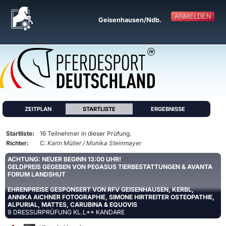
ANMELDEN
Geisenhausen/Ndb.
ZEITPLAN
STARTLISTE
ERGEBNISSE
Startliste:
16 Teilnehmer in dieser Prüfung.
Richter:
C:
Karin Müller / Monika Steinmayer
ACHTUNG: NEUER BEGINN 13:00 UHR!
GELDPREIS GEGEBEN VON PEGASUS TIERBESTATTUNGEN & AVANTA
FORUM LANDSHUT
EHRENPREISE GESPONSERT VON RFV GEISENHAUSEN, KERBL,
ANNIKA AICHNER FOTOGRAPHIE, SIMONE HIRTREITER OSTEOPATHIE,
ALPURIAL, MATTES, CARUBINA & EQUOVIS
9 DRESSURPRÜFUNG KL.L** KANDARE