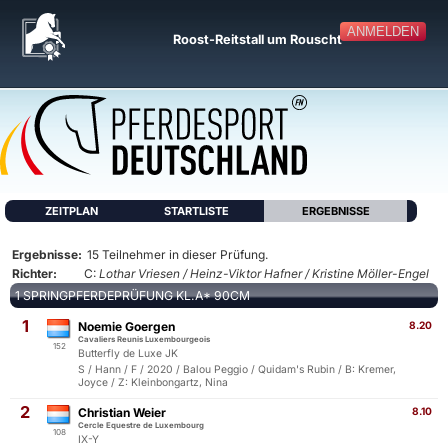
ANMELDEN
Roost-Reitstall um Rouscht
ZEITPLAN
STARTLISTE
ERGEBNISSE
Ergebnisse:
15 Teilnehmer in dieser Prüfung.
Richter:
C:
Lothar Vriesen / Heinz-Viktor Hafner / Kristine Möller-Engel
1 SPRINGPFERDEPRÜFUNG KL.A* 90CM
1
Noemie Goergen
8.20
Cavaliers Reunis Luxembourgeois
152
Butterfly de Luxe JK
S / Hann / F / 2020 / Balou Peggio / Quidam's Rubin / B: Kremer,
Joyce / Z: Kleinbongartz, Nina
2
Christian Weier
8.10
Cercle Equestre de Luxembourg
108
IX-Y