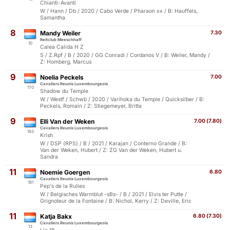
Chianti-Avanti
W / Hann / Db / 2020 / Cabo Verde / Pharaon xx / B: Hauffels,
Samantha
8
Mandy Weiler
7.30
Reitclub Meeschhaff
10
Calea Calida H Z
S / Z.Rpf / B / 2020 / GG Conradi / Cordanos V / B: Weiler, Mandy /
Z: Homberg, Marcus
9
Noelia Peckels
7.00
Cavaliers Reunis Luxembourgeois
170
Shadow du Temple
W / Westf / Schwb / 2020 / Varihoka du Temple / Quicksilber / B:
Peckels, Romain / Z: Stiegemeyer, Britta
9
Elli Van der Weken
7.00 (7.80)
Cavaliers Reunis Luxembourgeois
193
Krish
W / DSP (RPS) / B / 2021 / Karajan / Conterno Grande / B:
Van der Weken, Hubert / Z: ZG Van der Weken, Hubert u.
Sandra
11
Noemie Goergen
6.80
Cavaliers Reunis Luxembourgeois
181
Pep's de la Rulles
W / Belgisches Warmblut -sBs- / B / 2021 / Elvis ter Putte /
Grignoteur de la Fontaine / B: Nichol, Kerry / Z: Deville, Eric
11
Katja Bakx
6.80 (7.30)
Cavaliers Reunis Luxembourgeois
13