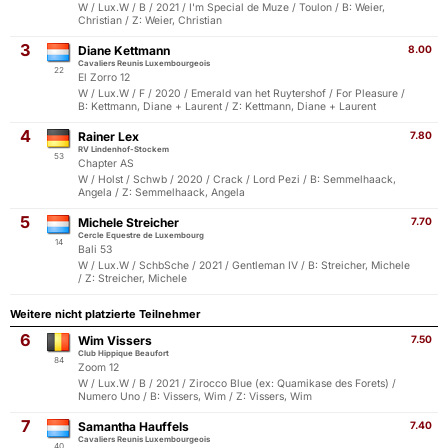
W / Lux.W / B / 2021 / I'm Special de Muze / Toulon / B: Weier,
Christian / Z: Weier, Christian
3
Diane Kettmann
8.00
Cavaliers Reunis Luxembourgeois
22
El Zorro 12
W / Lux.W / F / 2020 / Emerald van het Ruytershof / For Pleasure /
B: Kettmann, Diane + Laurent / Z: Kettmann, Diane + Laurent
4
Rainer Lex
7.80
RV Lindenhof-Stockem
53
Chapter AS
W / Holst / Schwb / 2020 / Crack / Lord Pezi / B: Semmelhaack,
Angela / Z: Semmelhaack, Angela
5
Michele Streicher
7.70
Cercle Equestre de Luxembourg
14
Bali 53
W / Lux.W / SchbSche / 2021 / Gentleman IV / B: Streicher, Michele
/ Z: Streicher, Michele
Weitere nicht platzierte Teilnehmer
6
Wim Vissers
7.50
Club Hippique Beaufort
84
Zoom 12
W / Lux.W / B / 2021 / Zirocco Blue (ex: Quamikase des Forets) /
Numero Uno / B: Vissers, Wim / Z: Vissers, Wim
7
Samantha Hauffels
7.40
Cavaliers Reunis Luxembourgeois
40