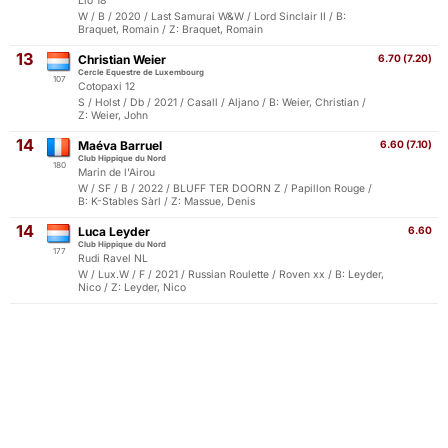
Lio 18
W / B / 2020 / Last Samurai W&W / Lord Sinclair II / B:
Braquet, Romain / Z: Braquet, Romain
13
Christian Weier
6.70 (7.20)
Cercle Equestre de Luxembourg
107
Cotopaxi 12
S / Holst / Db / 2021 / Casall / Aljano / B: Weier, Christian /
Z: Weier, John
14
Maéva Barruel
6.60 (7.10)
Club Hippique du Nord
180
Marin de l'Airou
W / SF / B / 2022 / BLUFF TER DOORN Z / Papillon Rouge /
B: K-Stables Sàrl / Z: Massue, Denis
14
Luca Leyder
6.60
Club Hippique du Nord
177
Rudi Ravel NL
W / Lux.W / F / 2021 / Russian Roulette / Roven xx / B: Leyder,
Nico / Z: Leyder, Nico