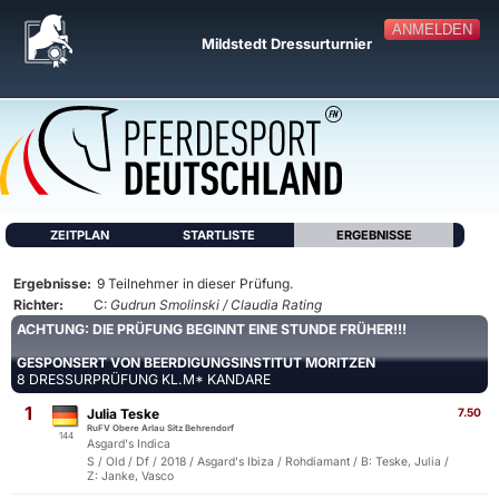
ANMELDEN
Mildstedt Dressurturnier
ZEITPLAN
STARTLISTE
ERGEBNISSE
Ergebnisse:
9 Teilnehmer in dieser Prüfung.
Richter:
C:
Gudrun Smolinski / Claudia Rating
ACHTUNG: DIE PRÜFUNG BEGINNT EINE STUNDE FRÜHER!!!
GESPONSERT VON BEERDIGUNGSINSTITUT MORITZEN
8 DRESSURPRÜFUNG KL.M* KANDARE
1
Julia Teske
7.50
RuFV Obere Arlau Sitz Behrendorf
144
Asgard's Indica
S / Old / Df / 2018 / Asgard's Ibiza / Rohdiamant / B: Teske, Julia /
Z: Janke, Vasco