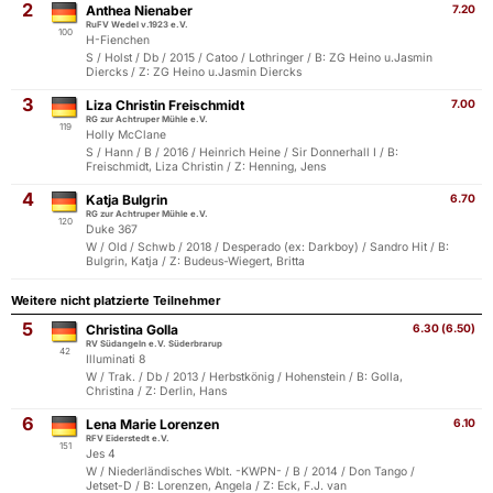
2
Anthea Nienaber
7.20
RuFV Wedel v.1923 e.V.
100
H-Fienchen
S / Holst / Db / 2015 / Catoo / Lothringer / B: ZG Heino u.Jasmin
Diercks / Z: ZG Heino u.Jasmin Diercks
3
Liza Christin Freischmidt
7.00
RG zur Achtruper Mühle e.V.
119
Holly McClane
S / Hann / B / 2016 / Heinrich Heine / Sir Donnerhall I / B:
Freischmidt, Liza Christin / Z: Henning, Jens
4
Katja Bulgrin
6.70
RG zur Achtruper Mühle e.V.
120
Duke 367
W / Old / Schwb / 2018 / Desperado (ex: Darkboy) / Sandro Hit / B:
Bulgrin, Katja / Z: Budeus-Wiegert, Britta
Weitere nicht platzierte Teilnehmer
5
Christina Golla
6.30 (6.50)
RV Südangeln e.V. Süderbrarup
42
Illuminati 8
W / Trak. / Db / 2013 / Herbstkönig / Hohenstein / B: Golla,
Christina / Z: Derlin, Hans
6
Lena Marie Lorenzen
6.10
RFV Eiderstedt e.V.
151
Jes 4
W / Niederländisches Wblt. -KWPN- / B / 2014 / Don Tango /
Jetset-D / B: Lorenzen, Angela / Z: Eck, F.J. van