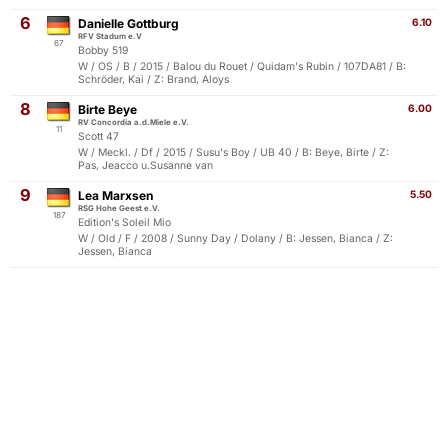
6
Danielle Gottburg
6.10
RFV Stadum e.V
67
Bobby 519
W / OS / B / 2015 / Balou du Rouet / Quidam's Rubin / 107DA81 / B:
Schröder, Kai / Z: Brand, Aloys
8
Birte Beye
6.00
RV Concordia a.d.Miele e.V.
11
Scott 47
W / Meckl. / Df / 2015 / Susu's Boy / UB 40 / B: Beye, Birte / Z:
Pas, Jeacco u.Susanne van
9
Lea Marxsen
5.50
RSG Hohe Geest e.V.
187
Edition's Soleil Mio
W / Old / F / 2008 / Sunny Day / Dolany / B: Jessen, Bianca / Z:
Jessen, Bianca