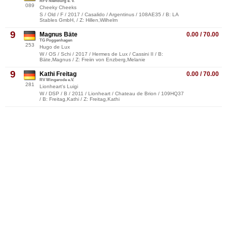
RFV Nienburg e. V.
089
Cheeky Cheeks
S / Old / F / 2017 / Casalido / Argentinus / 108AE35 / B: LA
Stables GmbH, / Z: Hillen,Wilhelm
9
Magnus Bäte
0.00 / 70.00
TG Poggenhagen
253
Hugo de Lux
W / OS / Schi / 2017 / Hermes de Lux / Cassini II / B:
Bäte,Magnus / Z: Freiin von Enzberg,Melanie
9
Kathi Freitag
0.00 / 70.00
RV Wingerode e.V.
281
Lionheart's Luigi
W / DSP / B / 2011 / Lionheart / Chateau de Brion / 109HQ37
/ B: Freitag,Kathi / Z: Freitag,Kathi