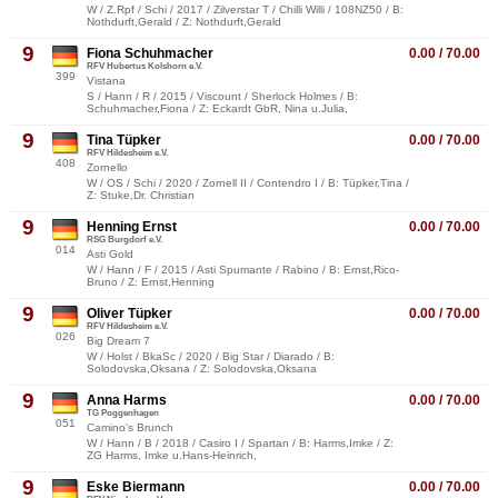
W / Z.Rpf / Schi / 2017 / Zilverstar T / Chilli Willi / 108NZ50 / B:
Nothdurft,Gerald / Z: Nothdurft,Gerald
9
Fiona Schuhmacher
0.00 / 70.00
RFV Hubertus Kolshorn e.V.
399
Vistana
S / Hann / R / 2015 / Viscount / Sherlock Holmes / B:
Schuhmacher,Fiona / Z: Eckardt GbR, Nina u.Julia,
9
Tina Tüpker
0.00 / 70.00
RFV Hildesheim e.V.
408
Zornello
W / OS / Schi / 2020 / Zornell II / Contendro I / B: Tüpker,Tina /
Z: Stuke,Dr. Christian
9
Henning Ernst
0.00 / 70.00
RSG Burgdorf e.V.
014
Asti Gold
W / Hann / F / 2015 / Asti Spumante / Rabino / B: Ernst,Rico-
Bruno / Z: Ernst,Henning
9
Oliver Tüpker
0.00 / 70.00
RFV Hildesheim e.V.
026
Big Dream 7
W / Holst / BkaSc / 2020 / Big Star / Diarado / B:
Solodovska,Oksana / Z: Solodovska,Oksana
9
Anna Harms
0.00 / 70.00
TG Poggenhagen
051
Camino's Brunch
W / Hann / B / 2018 / Casiro I / Spartan / B: Harms,Imke / Z:
ZG Harms, Imke u.Hans-Heinrich,
9
Eske Biermann
0.00 / 70.00