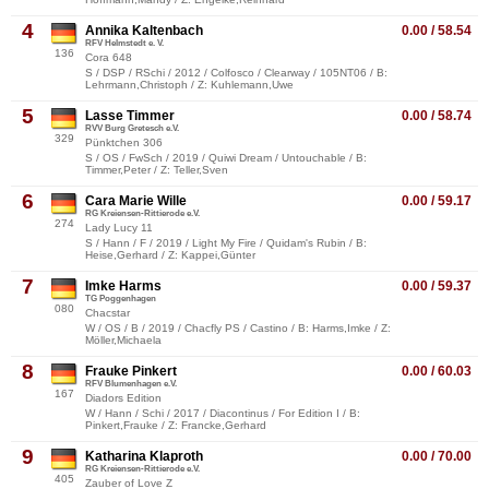
4
Annika Kaltenbach
0.00 / 58.54
RFV Helmstedt e. V.
136
Cora 648
S / DSP / RSchi / 2012 / Colfosco / Clearway / 105NT06 / B:
Lehrmann,Christoph / Z: Kuhlemann,Uwe
5
Lasse Timmer
0.00 / 58.74
RVV Burg Gretesch e.V.
329
Pünktchen 306
S / OS / FwSch / 2019 / Quiwi Dream / Untouchable / B:
Timmer,Peter / Z: Teller,Sven
6
Cara Marie Wille
0.00 / 59.17
RG Kreiensen-Rittierode e.V.
274
Lady Lucy 11
S / Hann / F / 2019 / Light My Fire / Quidam's Rubin / B:
Heise,Gerhard / Z: Kappei,Günter
7
Imke Harms
0.00 / 59.37
TG Poggenhagen
080
Chacstar
W / OS / B / 2019 / Chacfly PS / Castino / B: Harms,Imke / Z:
Möller,Michaela
8
Frauke Pinkert
0.00 / 60.03
RFV Blumenhagen e.V.
167
Diadors Edition
W / Hann / Schi / 2017 / Diacontinus / For Edition I / B:
Pinkert,Frauke / Z: Francke,Gerhard
9
Katharina Klaproth
0.00 / 70.00
RG Kreiensen-Rittierode e.V.
405
Zauber of Love Z