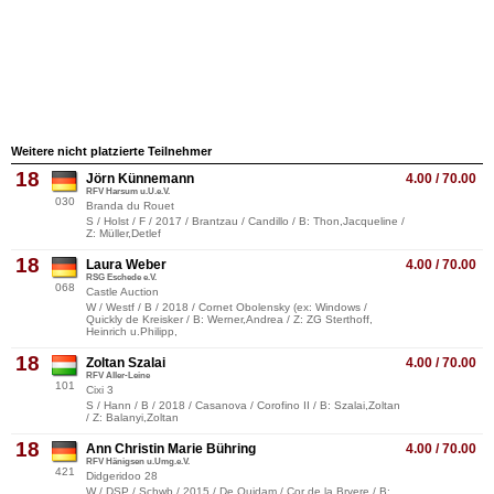
Weitere nicht platzierte Teilnehmer
18
Jörn Künnemann
4.00 / 70.00
RFV Harsum u.U.e.V.
030
Branda du Rouet
S / Holst / F / 2017 / Brantzau / Candillo / B: Thon,Jacqueline /
Z: Müller,Detlef
18
Laura Weber
4.00 / 70.00
RSG Eschede e.V.
068
Castle Auction
W / Westf / B / 2018 / Cornet Obolensky (ex: Windows /
Quickly de Kreisker / B: Werner,Andrea / Z: ZG Sterthoff,
Heinrich u.Philipp,
18
Zoltan Szalai
4.00 / 70.00
RFV Aller-Leine
101
Cixi 3
S / Hann / B / 2018 / Casanova / Corofino II / B: Szalai,Zoltan
/ Z: Balanyi,Zoltan
18
Ann Christin Marie Bühring
4.00 / 70.00
RFV Hänigsen u.Umg.e.V.
421
Didgeridoo 28
W / DSP / Schwb / 2015 / De Quidam / Cor de la Bryere / B: