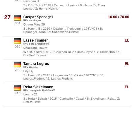
Ravenna H.
S / OS / Schi / 2018 / Canvaro / Luxius / B: Herms,Dr. Thea
Louise / Z: Herms,Heinrich
27
Caspar Sponagel
10.00 / 70.00
RFV Isernhagen
334
Queen Mary 26
S / Hann / B / 2016 / Qualito I / Perigueux / 108VN98 / B:
Sponagel,Diana / Z: Habermann,Helmut
Lasse Timmer
EL
RVV Burg Gretesch e.V.
079
Chacoons Traum
W / OS / Schi / 2017 / Chacoon Blue / Rolls Royce / B: Timmer,Ilka / Z:
Graßhoff,Dominic
Tamara Legros
EL
RFV Wunstorf
280
Lilly-Fly
S / Hann / B / 2015 / Largentino / Stakkato / 107YN14 / B:
Legros,Frederic / Z: Legros,Frederic
Reka Sickelmann
EL
RFV Landgestüt Redefin e.V.
413
Lorana 21
S / Holst / Schwb / 2018 / Clarksville / Casall / B: Sickelmann,Reka / Z:
Peters,Timm