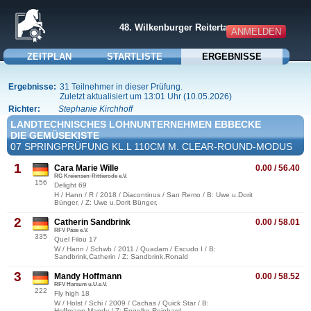
48. Wilkenburger Reitertage
ANMELDEN
ZEITPLAN
STARTLISTE
ERGEBNISSE
Ergebnisse:
31 Teilnehmer in dieser Prüfung.
Zuletzt aktualisiert um 13:01 Uhr (10.05.2026)
Richter:
Stephanie Kirchhoff
LANDTECHNISCHES LOHNUNTERNEHMEN EBBECKE
DIE GEMÜSEKISTE
07 SPRINGPRÜFUNG KL.L 110CM M. CLEAR-ROUND-MODUS
1
Cara Marie Wille
0.00 / 56.40
RG Kreiensen-Rittierode e.V.
156
Delight 69
H / Hann / R / 2018 / Diacontinus / San Remo / B: Uwe u.Dorit
Bünger, / Z: Uwe u.Dorit Bünger,
2
Catherin Sandbrink
0.00 / 58.01
RFV Päse e.V.
335
Quel Filou 17
W / Hann / Schwb / 2011 / Quadam / Escudo I / B:
Sandbrink,Catherin / Z: Sandbrink,Ronald
3
Mandy Hoffmann
0.00 / 58.52
RFV Harsum u.U.e.V.
222
Fly high 18
W / Holst / Schi / 2009 / Cachas / Quick Star / B:
Hoffmann,Mandy / Z: Engelke,Reinhard