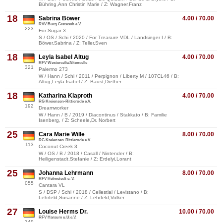
Bühring,Ann Christin Marie / Z: Wagner,Franz
18
Sabrina Böwer
4.00 / 70.00
RVV Burg Gretesch e.V.
223
For Sugar 3
S / OS / Schi / 2020 / For Treasure VDL / Landsieger I / B:
Böwer,Sabrina / Z: Teller,Sven
18
Leyla Isabel Altug
4.00 / 70.00
RFV Westercelle/Altencelle
321
Palermo 273
W / Hann / Schi / 2011 / Perpignon / Liberty M / 107CL46 / B:
Altug,Leyla Isabel / Z: Baust,Diether
18
Katharina Klaproth
4.00 / 70.00
RG Kreiensen-Rittierode e.V.
192
Dreamworker
W / Hann / B / 2019 / Diacontinus / Stakkato / B: Familie
Isenberg, / Z: Scheele,Dr. Norbert
25
Cara Marie Wille
8.00 / 70.00
RG Kreiensen-Rittierode e.V.
113
Coconut Creek 3
W / OS / B / 2018 / Casall / Nintender / B:
Heiligenstadt,Stefanie / Z: Erdelyi,Lorant
25
Johanna Lehrmann
8.00 / 70.00
RFV Helmstedt e. V.
055
Cantara VL
S / DSP / Schi / 2018 / Cellestial / Levistano / B:
Lehrfeld,Susanne / Z: Lehrfeld,Volker
27
Louise Herms Dr.
10.00 / 70.00
RFV Harsum u.U.e.V.
349