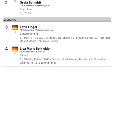
2
59
Greta Schmidt
LRFV Antrifttal-Bernsburg e.V.
Shari Lee
S / 2005
2. GRUPPE
3
Lotta Finger
RFV Rosenthal-Willershausen e.V.
8
Butterblume 15
S / Hafl. / F / 2020 / Akitano / Nordboee / B: Finger, Katrin / Z: Haflinger
Gestüt Meura, Inh.Anke Sendig
4
Lisa Marie Schneider
RFV Ebsdorfer Grund e.V
25
Elice 8
S / Welsh / Falbe / 2012 / Orchard Red Prince / Halldor / B: Schneider,
Lisa Marie / Z: Boomkamp, E