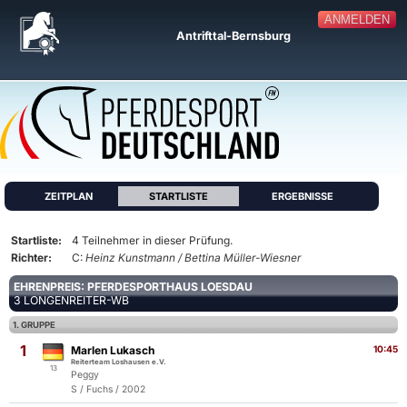
ANMELDEN
Antrifttal-Bernsburg
ZEITPLAN
STARTLISTE
ERGEBNISSE
Startliste:
4 Teilnehmer in dieser Prüfung.
Richter:
C:
Heinz Kunstmann / Bettina Müller-Wiesner
EHRENPREIS: PFERDESPORTHAUS LOESDAU
3 LONGENREITER-WB
1. GRUPPE
1
Marlen Lukasch
10:45
Reiterteam Loshausen e.V.
13
Peggy
S / Fuchs / 2002