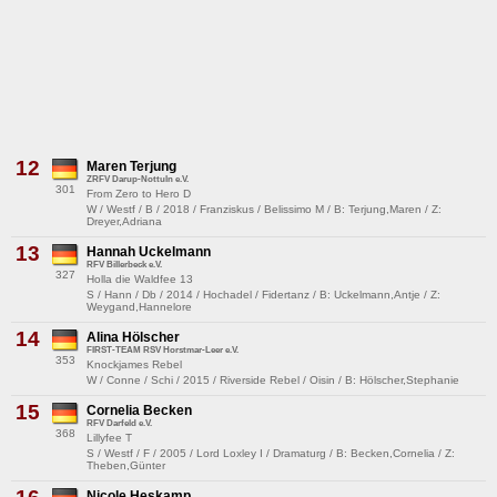
12
Maren Terjung
ZRFV Darup-Nottuln e.V.
301
From Zero to Hero D
W / Westf / B / 2018 / Franziskus / Belissimo M / B: Terjung,Maren / Z:
Dreyer,Adriana
13
Hannah Uckelmann
RFV Billerbeck e.V.
327
Holla die Waldfee 13
S / Hann / Db / 2014 / Hochadel / Fidertanz / B: Uckelmann,Antje / Z:
Weygand,Hannelore
14
Alina Hölscher
FIRST-TEAM RSV Horstmar-Leer e.V.
353
Knockjames Rebel
W / Conne / Schi / 2015 / Riverside Rebel / Oisin / B: Hölscher,Stephanie
15
Cornelia Becken
RFV Darfeld e.V.
368
Lillyfee T
S / Westf / F / 2005 / Lord Loxley I / Dramaturg / B: Becken,Cornelia / Z:
Theben,Günter
Nicole Heskamp