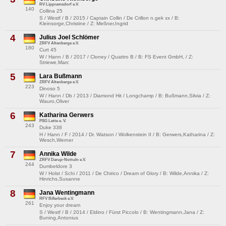
RV Lippramsdorf e.V.
140
Collina 25
S / Westf / B / 2015 / Captain Collin / De Crillon n.gek xx / B:
Kleinsorge,Christine / Z: Meßner,Ingrid
4
Julius Joel Schlömer
ZRFV Altenberge e.V.
180
Curt 45
W / Hann / B / 2017 / Cloney / Quattro B / B: FS Event GmbH, / Z:
Striewe,Marc
5
Lara Bußmann
ZRFV Altenberge e.V.
223
Dinoso 5
W / Hann / Db / 2013 / Diamond Hit / Longchamp / B: Bußmann,Silvia / Z:
Wauro,Oliver
6
Katharina Gerwers
PSG Lette e. V.
243
Duke 338
H / Hann / F / 2014 / Dr. Watson / Wolkenstein II / B: Gerwers,Katharina / Z:
Wesch,Werner
7
Annika Wilde
ZRFV Darup-Nottuln e.V.
244
Dumbeldore 3
W / Holst / Schi / 2011 / De Chirico / Dream of Glory / B: Wilde,Annika / Z:
Hinrichs,Susanne
8
Jana Wentingmann
RFV Billerbeck e.V.
261
Enjoy your dream
S / Westf / B / 2014 / Eldino / Fürst Piccolo / B: Wentingmann,Jana / Z:
Buning,Antonius