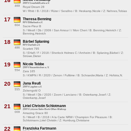
16
ZRFV Coesfeld/Lette e.V.
469
Royal Dream 28
W / Rhld / B / 2018 / Rüter / Serafino / B: Heskamp,Nicole / Z: Nehnes,Tobias
17
Theresa Benning
RFV Billerbeck e.V.
604
Sacre-Fleur B
S / Westf / Db / 2009 / San Amour I / Mon Cheri / B: Benning,Heinrich / Z:
Benning,Heinrich
18
Bärbel Splaning
RFV Darfeld e.V.
486
Scarlett 795
S / EHafl / F / 2018 / Sherlock Holmes C / Arnheim / B: Splaning,Bärbel / Z:
Strüwe,Dieter
19
Nicole Tebbe
ZRFV Neuenkirchen e. V.
554
Zara 165
S / KWPN / R / 2020 / Zenon / Fulltime / B: Schraeder,Maria / Z: Hofstra,N.
20
Jana Reuß
ZRFV Legden e.V.
555
Zickengold O
S / Westf / Db / 2020 / Zoom / Lanciano / B: Osterkamp,Josef / Z:
Osterkamp,Josef
21
Liriel Christin Schlotmann
ZRFV Lützow Selm-Bork-Olfen-Waltrop
009
Amazing Grace 80
S / Westf / B / 2018 / A la Carte NRW / Champion For Pleasure / B:
Schlotmann,Liriel Christin / Z: Humburg,Christiane
22
Franziska Fartmann