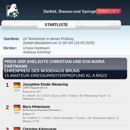
ANMELDEN
Darfeld, Dressur-und Springturnier
ZEITPLAN
STARTLISTE
ERGEBNISSE
Startliste:
24 Teilnehmer in dieser Prüfung.
Zuletzt aktualisiert um 11:06 Uhr (16.05.2026)
Richter:
Ursula Hartmann
Andreas Könning
PREIS DER EHELEUTE CHRISTIAN UND EVA MARIA
FARTMANN
EHRENPREIS DES MODEHAUS BRUNS
15 AMATEUR-DRESSURREITERPRÜFUNG KL.A RA2/2
1
Josephine Elodie Wewering
LZRFV Seppenrade e.V.
025
Baroness 407
S / Westf / B / 2018 / Baron (DK) / Flatley / B: Wewering,Frank / Z:
Möllmann,Petra
2
Mara Hintemann
RV St.Georg Ottenstein-Hörsteloe e.
051
Briljant 6
W / KWPN / F / 2006 / Dutch Dormello / Pardon / B: Hintemann,Mara / Z:
Meijer,J.C.M.
3
Christine Kleinsorge