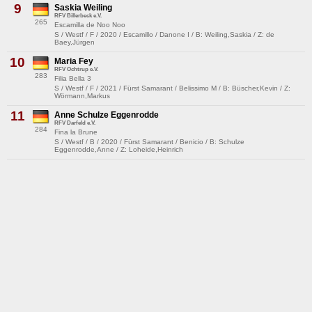
9
Saskia Weiling
RFV Billerbeck e.V.
265
Escamilla de Noo Noo
S / Westf / F / 2020 / Escamillo / Danone I / B: Weiling,Saskia / Z: de
Baey,Jürgen
10
Maria Fey
RFV Ochtrup e.V.
283
Filia Bella 3
S / Westf / F / 2021 / Fürst Samarant / Belissimo M / B: Büscher,Kevin / Z:
Wörmann,Markus
11
Anne Schulze Eggenrodde
RFV Darfeld e.V.
284
Fina la Brune
S / Westf / B / 2020 / Fürst Samarant / Benicio / B: Schulze
Eggenrodde,Anne / Z: Loheide,Heinrich