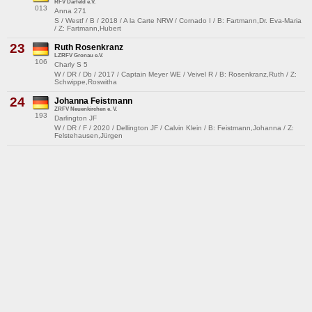
RFV Darfeld e.V.
013
Anna 271
S / Westf / B / 2018 / A la Carte NRW / Cornado I / B: Fartmann,Dr. Eva-Maria
/ Z: Fartmann,Hubert
23
Ruth Rosenkranz
LZRFV Gronau e.V.
106
Charly S 5
W / DR / Db / 2017 / Captain Meyer WE / Veivel R / B: Rosenkranz,Ruth / Z:
Schwippe,Roswitha
24
Johanna Feistmann
ZRFV Neuenkirchen e. V.
193
Darlington JF
W / DR / F / 2020 / Dellington JF / Calvin Klein / B: Feistmann,Johanna / Z:
Felstehausen,Jürgen