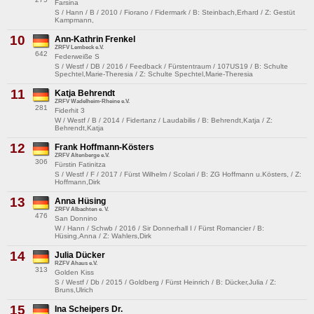
Farsina
S / Hann / B / 2010 / Fiorano / Fidermark / B: Steinbach,Erhard / Z: Gestüt
Kampmann,
10
Ann-Kathrin Frenkel
ZRFV Lembeck e.V.
642
Federweiße S
S / Westf / DB / 2016 / Feedback / Fürstentraum / 107US19 / B: Schulte
Spechtel,Marie-Theresia / Z: Schulte Spechtel,Marie-Theresia
11
Katja Behrendt
ZRFV Wadelheim-Rheine e.V.
281
Fiderhit 3
W / Westf / B / 2014 / Fidertanz / Laudabilis / B: Behrendt,Katja / Z:
Behrendt,Katja
12
Frank Hoffmann-Kösters
ZRFV Altenberge e.V.
306
Fürstin Fatinitza
S / Westf / F / 2017 / Fürst Wilhelm / Scolari / B: ZG Hoffmann u.Kösters, / Z:
Hoffmann,Dirk
13
Anna Hüsing
ZRFV Albachten e. V.
476
San Donnino
W / Hann / Schwb / 2016 / Sir Donnerhall I / Fürst Romancier / B:
Hüsing,Anna / Z: Wahlers,Dirk
14
Julia Dücker
RZFV Ahaus e.V.
313
Golden Kiss
S / Westf / Db / 2015 / Goldberg / Fürst Heinrich / B: Dücker,Julia / Z:
Bruns,Ulrich
15
Ina Scheipers Dr.