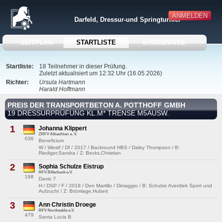
ANMELDEN
Darfeld, Dressur-und Springturnier
ZEITPLAN
STARTLISTE
ERGEBNISSE
Startliste:
18 Teilnehmer in dieser Prüfung.
Zuletzt aktualisiert um 12:32 Uhr (16.05.2026)
Richter:
Ursula Hartmann
Harald Hoffmann
PREIS DER TRANSPORTBETON A. POTTHOFF GMBH
19 DRESSURPRÜFUNG KL.M* TRENSE M5AUSW.
1
Johanna Klippert
ZRFV Albachten e. V.
036
Beneficium
W / Westf / Df / 2017 / Backround HBS / Daley Thompson / B:
Riediger,Sandra / Z: Becks,Christian
2
Sophia Schulze Eistrup
RFV Billerbeck e.V.
198
Davio 7
H / DSP / F / 2018 / Don Martillo / Dimaggio / B: Schulze Averdiek Sport und
Aufzucht / Z: Brömlage,Hubert
3
Ann Christin Droege
RFV Nordwalde e.V.
479
Santa Lucia B