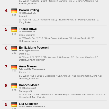
S / Westf / Schwb / 2019 / Secret / Sandro Hit / B: Brünen,Manfred / Z:
Brünen,Manfred
4
Carolin Pölling
RFV Billerbeck e.V.
012
Ampèrio
W / Old / B / 2017 / Ampere (NLD) / Rubin-Royal / B: Pölling,Claudia / Z:
Klug,Anke
5
Thekla Hüwe
RFV Billerbeck e.V.
029
Beau Coeur H
W / Westf / Db / 2016 / Bon Coeur / Abanos / B: Hüwe,Berthold / Z:
Hoffmann,Sabine
6
Emilia Marie Pecoroni
ZRFV Appelhülsen e.V.
221
Dilano 21
W / Hann / Df / 2016 / Dr. Watson / Weltmeyer / B: Pecoroni,Markus / Z:
Deters,Johann-Heinrich
7
Anne Maurer
Fahr- und RV Wettringen e.V.
263
Escala 11
S / Westf / Db / 2019 / Escamillo / San Amour I / B: Wischemann,Doris / Z:
Gerwing,Reinhard
8
Hannes Möller
RFV Nienberge e.V.
268
Fabregas 5
W / Old / B / 2008 / Florencio I / Rubin-Royal / 106FT07 / B: Matheja,Maja / Z:
Linsenhoff,Ann Kathrin
9
Lea Seggewiß
RFV St. Martin Stadtlohn e. V.
275