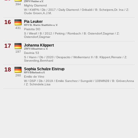
ZRFV Heiden e.V.
394
Mighty Diamond
W / KWPN / Db / 2017 / Daily Diamond / Gribaldi / B: Scheipers,Dr. Ina / Z:
Oude Groen,A.J.M.
16
Pia Leuker
RFV St. Martin Stadtlohn e. V.
431
Pialotta DO
S / Westf / B / 2012 / Peking / Rombach / B: Ostendorf,Dagmar / Z:
Ostendorf,Dagmar
17
Johanna Klippert
ZRFV Albachten e. V.
197
Davinia 53
S / Hann / Db / 2020 / Despacito / Wolkentanz II / B: Klippert,Renate / Z:
Sieverding,Bernhard
18
Sophia Schulze Eistrup
RFV Billerbeck e.V.
260
Emilio de Vino
W / DSP / Db / 2019 / Emilio Sanchez / Sungold / 108WN39 / B: Gröver,Anna
/ Z: Schindele,Lisa