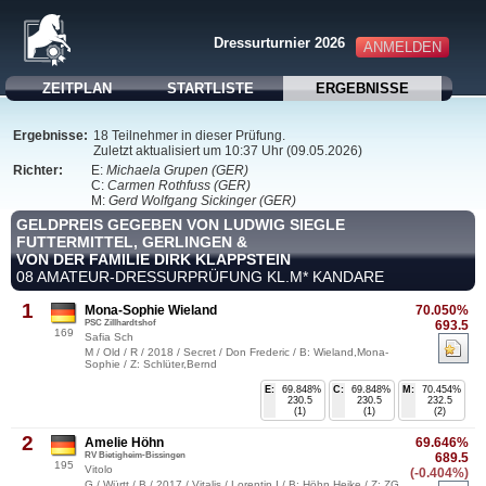
Dressurturnier 2026
ANMELDEN
ZEITPLAN
STARTLISTE
ERGEBNISSE
Ergebnisse:
18 Teilnehmer in dieser Prüfung.
Zuletzt aktualisiert um 10:37 Uhr (09.05.2026)
Richter:
E:
Michaela Grupen (GER)
C:
Carmen Rothfuss (GER)
M:
Gerd Wolfgang Sickinger (GER)
GELDPREIS GEGEBEN VON LUDWIG SIEGLE
FUTTERMITTEL, GERLINGEN &
VON DER FAMILIE DIRK KLAPPSTEIN
08 AMATEUR-DRESSURPRÜFUNG KL.M* KANDARE
1
Mona-Sophie Wieland
70.050%
PSC Zillhardtshof
693.5
169
Safia Sch
M / Old / R / 2018 / Secret / Don Frederic / B: Wieland,Mona-
Sophie / Z: Schlüter,Bernd
E:
69.848%
C:
69.848%
M:
70.454%
230.5
230.5
232.5
(1)
(1)
(2)
2
Amelie Höhn
69.646%
RV Bietigheim-Bissingen
689.5
195
Vitolo
(-0.404%)
G / Württ / B / 2017 / Vitalis / Lorentin I / B: Höhn,Heike / Z: ZG