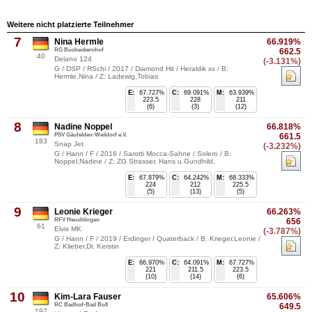
Weitere nicht platzierte Teilnehmer
7
Nina Hermle
66.919%
RG Bucheckernhof
662.5
40
Delano 124
(-3.131%)
G / DSP / RSchi / 2017 / Diamond Hit / Heraldik xx / B:
Hermle,Nina / Z: Ladewig,Tobias
E:
67.727%
C:
69.091%
M:
63.939%
223.5
228
211
(6)
(3)
(12)
8
Nadine Noppel
66.818%
PSV Gäufelden-Weildorf e.V.
661.5
183
Snap Jet
(-3.232%)
G / Hann / F / 2016 / Sarotti Mocca-Sahne / Solero / B:
Noppel,Nadine / Z: ZG Strasser, Hans u.Gundhild,
E:
67.879%
C:
64.242%
M:
68.333%
224
212
225.5
(5)
(13)
(5)
9
Leonie Krieger
66.263%
RFV Heuchlingen
656
61
Elvis MK
(-3.787%)
G / Hann / F / 2019 / Erdinger / Quaterback / B: Krieger,Leonie /
Z: Klieber,Dr. Kerstin
E:
66.970%
C:
64.091%
M:
67.727%
221
211.5
223.5
(10)
(14)
(6)
10
Kim-Lara Fauser
65.606%
RC Badhof-Bad Boll
649.5
197