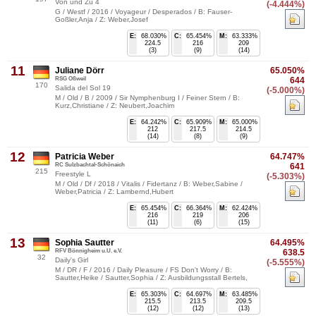
Von und Zu 4
(-4.444%)
G / Westf / 2016 / Voyageur / Desperados / B: Fauser-
Goßler,Anja / Z: Weber,Josef
E:
68.030%
C:
65.454%
M:
63.333%
224.5
216
209
(3)
(9)
(14)
11
Juliane Dörr
65.050%
RSG Oßweil
644
170
Salida del Sol 19
(-5.000%)
M / Old / B / 2009 / Sir Nymphenburg I / Feiner Stern / B:
Kurz,Christiane / Z: Neubert,Joachim
E:
64.242%
C:
65.909%
M:
65.000%
212
217.5
214.5
(14)
(8)
(9)
12
Patricia Weber
64.747%
RC Sulzbachtal-Schönaich
641
215
Freestyle L
(-5.303%)
M / Old / Df / 2018 / Vitalis / Fidertanz / B: Weber,Sabine /
Weber,Patricia / Z: Lambernd,Hubert
E:
65.454%
C:
66.364%
M:
62.424%
216
219
206
(11)
(6)
(15)
13
Sophia Sautter
64.495%
RFV Bönnigheim u.U. e.V.
638.5
32
Daily's Girl
(-5.555%)
M / DR / F / 2016 / Daily Pleasure / FS Don't Worry / B:
Sautter,Heike / Sautter,Sophia / Z: Ausbildungsstall Bertels,
E:
65.303%
C:
64.697%
M:
63.485%
215.5
213.5
209.5
(12)
(12)
(13)