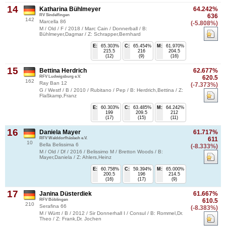
14
Katharina Bühlmeyer
64.242%
RV Sindelfingen
636
142
Marcella 86
(-5.808%)
M / Old / F / 2018 / Marc Cain / Donnerball / B:
Bühlmeyer,Dagmar / Z: Schrapper,Bernhard
E:
65.303%
C:
65.454%
M:
61.970%
215.5
216
204.5
(12)
(9)
(16)
15
Bettina Herdrich
62.677%
RFV Ludwigsburg e.V.
620.5
162
Ray Ban 12
(-7.373%)
G / Westf / B / 2010 / Rubitano / Pep / B: Herdrich,Bettina / Z:
Flaßkamp,Franz
E:
60.303%
C:
63.485%
M:
64.242%
199
209.5
212
(17)
(15)
(11)
16
Daniela Mayer
61.717%
RFV Walddorfhäslach e.V.
611
10
Bella Belissima 6
(-8.333%)
M / Old / Df / 2016 / Belissimo M / Bretton Woods / B:
Mayer,Daniela / Z: Ahlers,Heinz
E:
60.758%
C:
59.394%
M:
65.000%
200.5
196
214.5
(16)
(17)
(9)
17
Janina Düsterdiek
61.667%
RFV Böblingen
610.5
210
Serafina 66
(-8.383%)
M / Württ / B / 2012 / Sir Donnerhall I / Consul / B: Rommel,Dr.
Theo / Z: Frank,Dr. Jochen