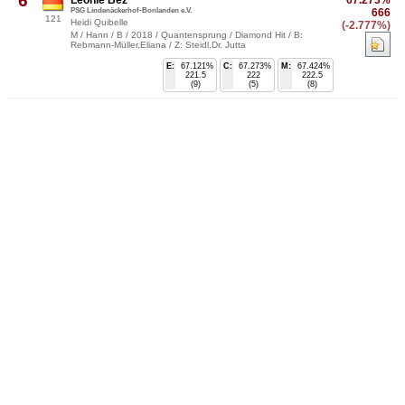
6
Leonie Bez
67.273%
PSG Lindenäckerhof-Bonlanden e.V.
666
121
Heidi Quibelle
(-2.777%)
M / Hann / B / 2018 / Quantensprung / Diamond Hit / B:
Rebmann-Müller,Eliana / Z: Steidl,Dr. Jutta
E:
67.121%
C:
67.273%
M:
67.424%
221.5
222
222.5
(9)
(5)
(8)