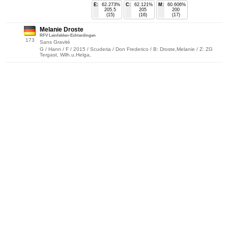
E:
62.273%
C:
62.121%
M:
60.606%
205.5
205
200
(15)
(16)
(17)
Melanie Droste
RFV Leinfelden-Echterdingen
173
Sans Gravité
G / Hann / F / 2015 / Scuderia / Don Frederico / B: Droste,Melanie / Z: ZG
Tergast, Wilh.u.Helga,