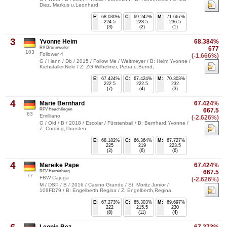
Diez, Markus u.Leonhard,
E:
68.030%
C:
69.242%
M:
71.667%
224.5
228.5
236.5
(3)
(2)
(1)
3
Yvonne Heim
68.384%
RV Bronnweiler
677
103
Follower 4
(-1.666%)
G / Hann / Db / 2015 / Follow Me / Weltmeyer / B: Heim,Yvonne /
Kiehstaller,Nele / Z: ZG Wilhelmer, Petra u.Bernd,
E:
67.424%
C:
67.424%
M:
70.303%
222.5
222.5
232
(7)
(4)
(3)
4
Marie Bernhard
67.424%
RFV Heuchlingen
667.5
63
Emilliano
(-2.626%)
G / Old / B / 2018 / Escolar / Fürstenball / B: Bernhard,Yvonne /
Z: Cording,Thorsten
E:
68.182%
C:
66.364%
M:
67.727%
225
219
223.5
(2)
(6)
(6)
4
Mareike Pape
67.424%
RFV Herrenberg
667.5
77
FBW Cajuga
(-2.626%)
M / DSP / B / 2016 / Casino Grande / St. Moritz Junior /
108FD79 / B: Engelberth,Regina / Z: Engelberth,Regina
E:
67.273%
C:
65.303%
M:
69.697%
222
215.5
230
(8)
(11)
(4)