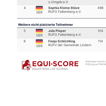
u.Umgeb.e.V.
4
Sophia Kleine Stüve
496
RUFG Falkenberg e.V.
GER
Weitere nicht platzierte Teilnehmer
5
Jule Pieper
314
RUFG Falkenberg e.V.
GER
6
Fenja Schlichting
114
RUFV der Gemeinde Lindern
GER
www.equi-score.co
Prüfung auf Richtig