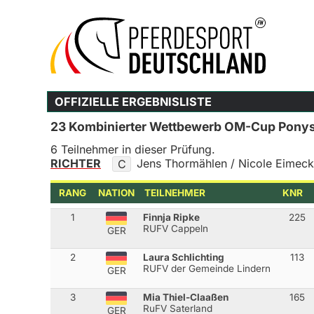
OFFIZIELLE ERGEBNISLISTE
23 Kombinierter Wettbewerb OM-Cup Pony
6 Teilnehmer in dieser Prüfung.
RICHTER
Jens Thormählen / Nicole Eimec
C
RANG
NATION
TEILNEHMER
KNR
1
Finnja Ripke
225
RUFV Cappeln
GER
2
Laura Schlichting
113
RUFV der Gemeinde Lindern
GER
3
Mia Thiel-Claaßen
165
RuFV Saterland
GER