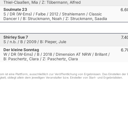
Thiel-Claaßen, Mia / Z: Töbermann, Alfred
Soulmate 23
6.6
S / DR (W-Ems) / Falbe / 2012 / Strahlemann / Classic
Dancer I
/ B: Struckmann, Noah / Z: Struckmann, Saadia
Shirley Sue 7
7.4
S / n.b. / B / 2009
/ B: Pieper, Jule
Der kleine Sonntag
6.7
W / DR (W-Ems) / B / 2018 / Dimension AT NRW / Brillant
/
B: Paschertz, Clara / Z: Paschertz, Clara
m ist eine Plattform, ausschließlich zur Veröffentlichung von Ergebnissen. Das Einstellen de
keit, obliegt allein dem jeweiligen Veranstalter bzw. Einsteller von Start- und Ergebnislisten.