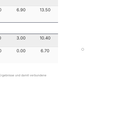
0
6.90
13.50
0
3.00
10.40
0
0.00
6.70
r Ergebnisse und damit verbundene