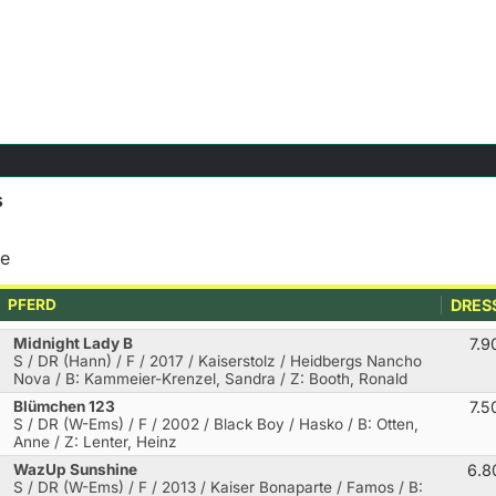
s
ke
PFERD
DRES
Midnight Lady B
7.9
S / DR (Hann) / F / 2017 / Kaiserstolz / Heidbergs Nancho
Nova
/ B: Kammeier-Krenzel, Sandra / Z: Booth, Ronald
Blümchen 123
7.5
S / DR (W-Ems) / F / 2002 / Black Boy / Hasko
/ B: Otten,
Anne / Z: Lenter, Heinz
WazUp Sunshine
6.8
S / DR (W-Ems) / F / 2013 / Kaiser Bonaparte / Famos
/ B: