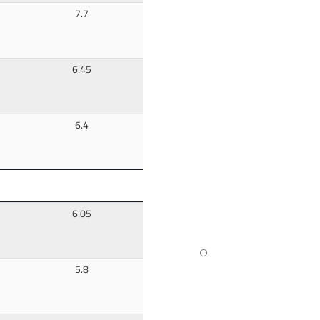
7.7
6.45
6.4
6.05
5.8