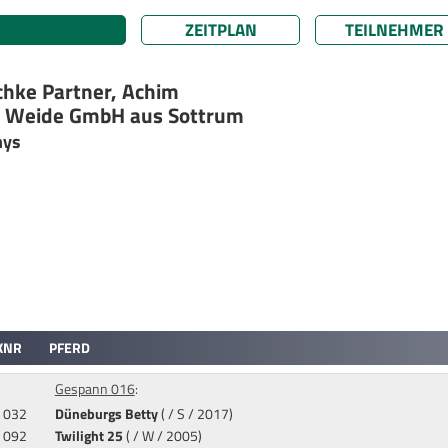
ZEITPLAN
TEILNEHMER
chke Partner, Achim
 & Weide GmbH aus Sottrum
nys
KNR
PFERD
Gespann 016
:
032
Düneburgs Betty
( / S / 2017)
092
Twilight 25
( / W / 2005)