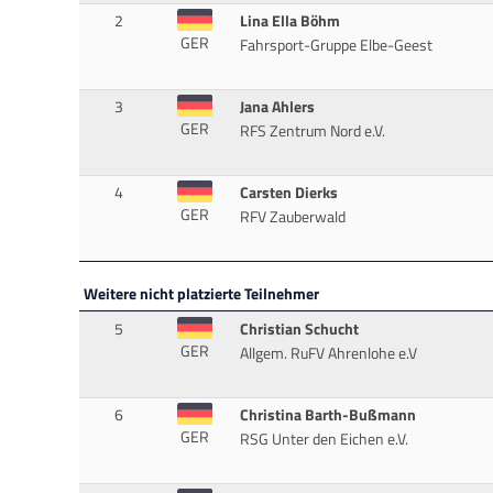
2
Lina Ella Böhm
GER
Fahrsport-Gruppe Elbe-Geest
3
Jana Ahlers
GER
RFS Zentrum Nord e.V.
4
Carsten Dierks
GER
RFV Zauberwald
Weitere nicht platzierte Teilnehmer
5
Christian Schucht
GER
Allgem. RuFV Ahrenlohe e.V
6
Christina Barth-Bußmann
GER
RSG Unter den Eichen e.V.