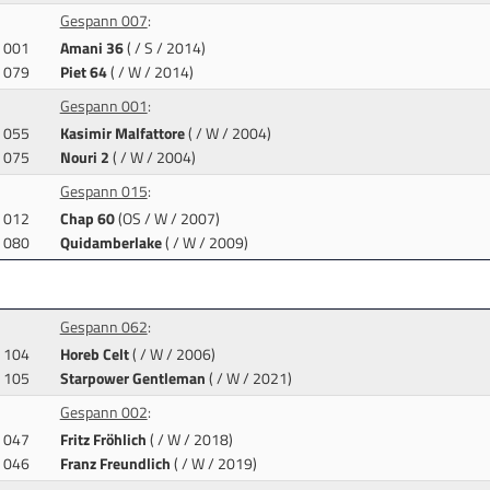
Gespann 007
:
001
Amani 36
( / S / 2014)
079
Piet 64
( / W / 2014)
Gespann 001
:
055
Kasimir Malfattore
( / W / 2004)
075
Nouri 2
( / W / 2004)
Gespann 015
:
012
Chap 60
(OS / W / 2007)
080
Quidamberlake
( / W / 2009)
Gespann 062
:
104
Horeb Celt
( / W / 2006)
105
Starpower Gentleman
( / W / 2021)
Gespann 002
:
047
Fritz Fröhlich
( / W / 2018)
046
Franz Freundlich
( / W / 2019)