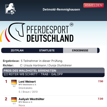
ANMELDEN
Detmold-Remmighausen
ZEITPLAN
STARTLISTE
ERGEBNISSE
Ergebnisse:
5 Teilnehmer in dieser Prüfung.
Richter:
C:
Ursula Hartmann / Dunja Stuhldreier
PREIS DES WALDHOTEL BÄRENSTEIN
2/2 REITER-WB SCHRITT - TRAB - GALOPP
1
Leni Weinert
7.50
RFV Steinheim e.V.
137
Glückskeks
S / Braun / 2013
2
Aaliyah Westhölter
7.30
RFV Büren e.V.
177
Nova