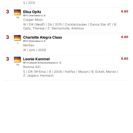
S / 2012
3
Elisa Opitz
6.80
RFV Cherusker e.V.
116
Cooper Moon
W / DR (Westf) / Db / 2015 / Cocktailzauber / Dance Star AT / B:
Opitz, Theresa / Z: Sternschulte, Antonius
3
Charlotte Alegra Claas
6.80
RFV Cherusker e.V.
2
Martian
W / schi / 2009
3
Leonie Kammel
6.80
RFV Lützow Schuckenbaum e. V.
115
Romina 441
S / DR (W-Ems) / B / 2008 / Halifax / Mozart / B: Eckelt, Marion /
Z: Jaspers, Hermann