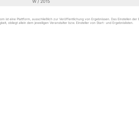
W / 2015
m ist eine Plattform, ausschließlich zur Veröffentlichung von Ergebnissen. Das Einstellen de
keit, obliegt allein dem jeweiligen Veranstalter bzw. Einsteller von Start- und Ergebnislisten.