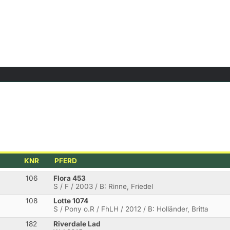
KNR
PFERD
106
Flora 453
S / F / 2003 / B: Rinne, Friedel
108
Lotte 1074
S / Pony o.R / FhLH / 2012 / B: Holländer, Britta
182
Riverdale Lad