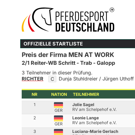
OFFIZIELLE STARTLISTE
Preis der Firma MEN AT WORK
2/1 Reiter-WB Schritt - Trab - Galopp
3 Teilnehmer in dieser Prüfung.
RICHTER
Dunja Stuhldreier / Jürgen Uthoff
C
NR
NATION
TEILNEHMER
1
Jolie Sagel
RV am Schelpehof e.V.
GER
2
Leonie Lange
RV am Schelpehof e.V.
GER
3
Luciana-Marie Gerlach