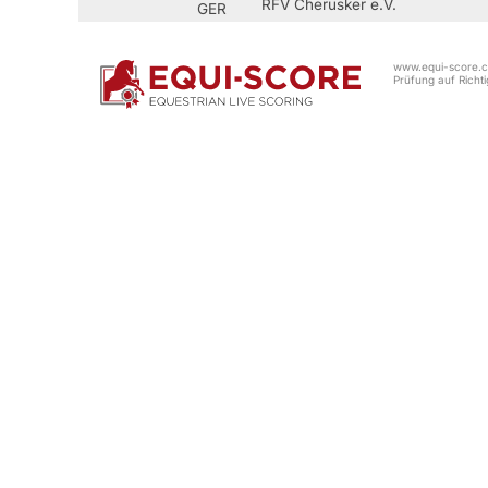
RFV Cherusker e.V.
GER
www.equi-score.co
Prüfung auf Richtig