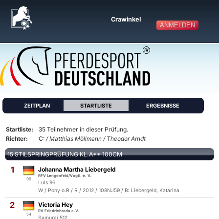
Crawinkel
ANMELDEN
ZEITPLAN
STARTLISTE
ERGEBNISSE
Startliste:
35 Teilnehmer in dieser Prüfung.
Richter:
C:
/ Matthias Möllmann / Theodor Arndt
15 STILSPRINGPRÜFUNG KL.A** 100CM
1
Johanna Martha Liebergeld
RFV Lengenfeld/Vogtl. e. V.
99
Luis 96
W / Pony o.R / R / 2012 / 108NJ59 / B: Liebergeld, Katarina
2
Victoria Hey
RV Friedrichroda e.V.
54
Samurai 512