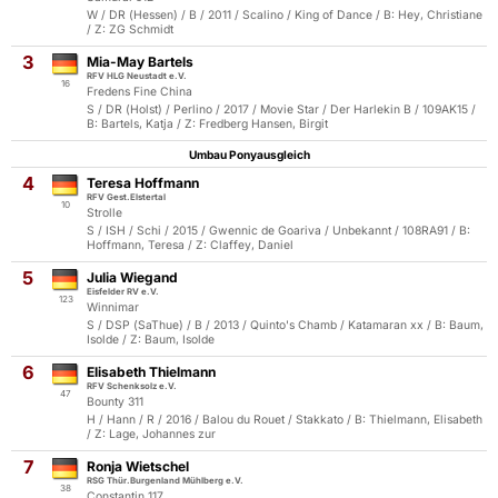
W / DR (Hessen) / B / 2011 / Scalino / King of Dance / B: Hey, Christiane
/ Z: ZG Schmidt
3
Mia-May Bartels
RFV HLG Neustadt e.V.
16
Fredens Fine China
S / DR (Holst) / Perlino / 2017 / Movie Star / Der Harlekin B / 109AK15 /
B: Bartels, Katja / Z: Fredberg Hansen, Birgit
Umbau Ponyausgleich
4
Teresa Hoffmann
RFV Gest.Elstertal
10
Strolle
S / ISH / Schi / 2015 / Gwennic de Goariva / Unbekannt / 108RA91 / B:
Hoffmann, Teresa / Z: Claffey, Daniel
5
Julia Wiegand
Eisfelder RV e.V.
123
Winnimar
S / DSP (SaThue) / B / 2013 / Quinto's Chamb / Katamaran xx / B: Baum,
Isolde / Z: Baum, Isolde
6
Elisabeth Thielmann
RFV Schenksolz e.V.
47
Bounty 311
H / Hann / R / 2016 / Balou du Rouet / Stakkato / B: Thielmann, Elisabeth
/ Z: Lage, Johannes zur
7
Ronja Wietschel
RSG Thür.Burgenland Mühlberg e.V.
38
Constantin 117