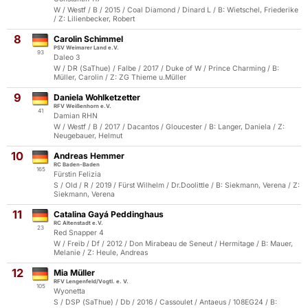
W / Westf / B / 2015 / Coal Diamond / Dinard L / B: Wietschel, Friederike
/ Z: Lilienbecker, Robert
8
Carolin Schimmel
PSV Weimarer Land e.V.
93
Daleo 3
W / DR (SaThue) / Falbe / 2017 / Duke of W / Prince Charming / B:
Müller, Carolin / Z: ZG Thieme u.Müller
9
Daniela Wohlketzetter
RFV Weißenhorn e.V.
41
Damian RHN
W / Westf / B / 2017 / Dacantos / Gloucester / B: Langer, Daniela / Z:
Neugebauer, Helmut
10
Andreas Hemmer
RC Baden-Baden
165
Fürstin Felizia
S / Old / R / 2019 / Fürst Wilhelm / Dr.Doolittle / B: Siekmann, Verena / Z:
Siekmann, Verena
11
Catalina Gayá Peddinghaus
RC Altenstadt e.V.
23
Red Snapper 4
W / Freib / Df / 2012 / Don Mirabeau de Seneut / Hermitage / B: Mauer,
Melanie / Z: Heule, Andreas
12
Mia Müller
RFV Lengenfeld/Vogtl. e. V.
105
Wyonetta
S / DSP (SaThue) / Db / 2016 / Cassoulet / Antaeus / 108EG24 / B: