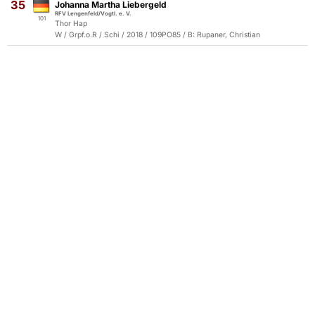
35
Johanna Martha Liebergeld
RFV Lengenfeld/Vogtl. e. V.
101
Thor Hap
W / Grpf.o.R / Schi / 2018 / 109PO85 / B: Rupaner, Christian