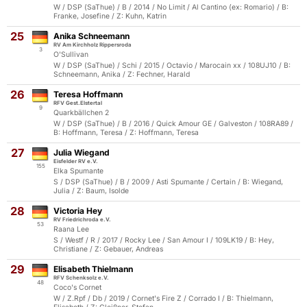
W / DSP (SaThue) / B / 2014 / No Limit / Al Cantino (ex: Romario) / B:
Franke, Josefine / Z: Kuhn, Katrin
25
Anika Schneemann
RV Am Kirchholz Rippersroda
3
O'Sullivan
W / DSP (SaThue) / Schi / 2015 / Octavio / Marocain xx / 108UJ10 / B:
Schneemann, Anika / Z: Fechner, Harald
26
Teresa Hoffmann
RFV Gest.Elstertal
9
Quarkbällchen 2
W / DSP (SaThue) / B / 2016 / Quick Amour GE / Galveston / 108RA89 /
B: Hoffmann, Teresa / Z: Hoffmann, Teresa
27
Julia Wiegand
Eisfelder RV e.V.
155
Elka Spumante
S / DSP (SaThue) / B / 2009 / Asti Spumante / Certain / B: Wiegand,
Julia / Z: Baum, Isolde
28
Victoria Hey
RV Friedrichroda e.V.
53
Raana Lee
S / Westf / R / 2017 / Rocky Lee / San Amour I / 109LK19 / B: Hey,
Christiane / Z: Gebauer, Andreas
29
Elisabeth Thielmann
RFV Schenksolz e.V.
48
Coco's Cornet
W / Z.Rpf / Db / 2019 / Cornet's Fire Z / Corrado I / B: Thielmann,