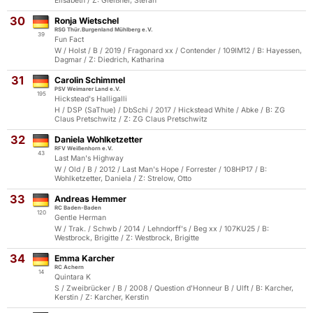
Elisabeth / Z: Gleißner, Stefan
30
Ronja Wietschel
RSG Thür.Burgenland Mühlberg e.V.
39
Fun Fact
W / Holst / B / 2019 / Fragonard xx / Contender / 109IM12 / B: Hayessen,
Dagmar / Z: Diedrich, Katharina
31
Carolin Schimmel
PSV Weimarer Land e.V.
195
Hickstead's Halligalli
H / DSP (SaThue) / DbSchi / 2017 / Hickstead White / Abke / B: ZG
Claus Pretschwitz / Z: ZG Claus Pretschwitz
32
Daniela Wohlketzetter
RFV Weißenhorn e.V.
43
Last Man's Highway
W / Old / B / 2012 / Last Man's Hope / Forrester / 108HP17 / B:
Wohlketzetter, Daniela / Z: Strelow, Otto
33
Andreas Hemmer
RC Baden-Baden
120
Gentle Herman
W / Trak. / Schwb / 2014 / Lehndorff's / Beg xx / 107KU25 / B:
Westbrock, Brigitte / Z: Westbrock, Brigitte
34
Emma Karcher
RC Achern
14
Quintara K
S / Zweibrücker / B / 2008 / Question d'Honneur B / Ulft / B: Karcher,
Kerstin / Z: Karcher, Kerstin