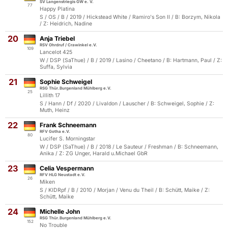
SV Langenstriegis GW e. V.
77
Happy Platina
S / OS / B / 2019 / Hickstead White / Ramiro's Son II / B: Borzym, Nikola
/ Z: Heidrich, Nadine
20
Anja Triebel
RSV Ohrdruf / Crawinkel e.V.
109
Lancelot 425
W / DSP (SaThue) / B / 2019 / Lasino / Cheetano / B: Hartmann, Paul / Z:
Suffa, Sylvia
21
Sophie Schweigel
RSG Thür.Burgenland Mühlberg e.V.
25
Lillith 17
S / Hann / Df / 2020 / Livaldon / Lauscher / B: Schweigel, Sophie / Z:
Muth, Heinz
22
Frank Schneemann
RFV Gotha e.V.
80
Lucifer S. Morningstar
W / DSP (SaThue) / B / 2018 / Le Sauteur / Freshman / B: Schneemann,
Anika / Z: ZG Unger, Harald u.Michael GbR
23
Celia Vespermann
RFV HLG Neustadt e.V.
26
Miken
S / KlDRpf / B / 2010 / Morjan / Venu du Theil / B: Schütt, Maike / Z:
Schütt, Maike
24
Michelle John
RSG Thür.Burgenland Mühlberg e.V.
152
No Trouble