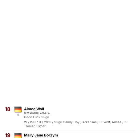
18
Aimee Wolf
RFV Sulzthal u.U.e.V.
15
Good Luck Sligo
W / ISH / B / 2016 / Sligo Candy Boy / Arkansas / B: Wolf, Aimee / Z:
Trenier, Esther
19
Maily Jane Borzym