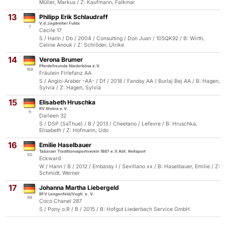
Müller, Markus / Z: Kaufmann, Falkmar
13
Philipp Erik Schlaudraff
V.d.Jagdreiter Fulda
7
Cecile 17
S / Hann / Db / 2004 / Consulting / Don Juan / 105QK92 / B: Wirth,
Celine Anouk / Z: Schröder, Ulrike
14
Verona Brumer
Pferdefreunde Niederbösa e.V.
168
Fräulein Firlefanz AA
S / Anglo-Araber -AA- / Df / 2018 / Fandsy AA / Burlaj Bej AA / B: Hagen,
Sylvia / Z: Hagen, Sylvia
15
Elisabeth Hruschka
RV Stobra e.V.
11
Darleen 32
S / DSP (SaThue) / B / 2013 / Cheetano / Lefevre / B: Hruschka,
Elisabeth / Z: Hofmann, Udo
16
Emilie Haselbauer
Tabarzer Traditionssportverein 1887 e.V.Abt. Reitsport
50
Eckward
W / Hann / B / 2012 / Embassy I / Sevillano xx / B: Haselbauer, Emilie / Z:
Schmidt, Werner
17
Johanna Martha Liebergeld
RFV Lengenfeld/Vogtl. e. V.
98
Coco Chanel 287
S / Pony o.R / B / 2015 / B: Hofgut Liederbach Service GmbH