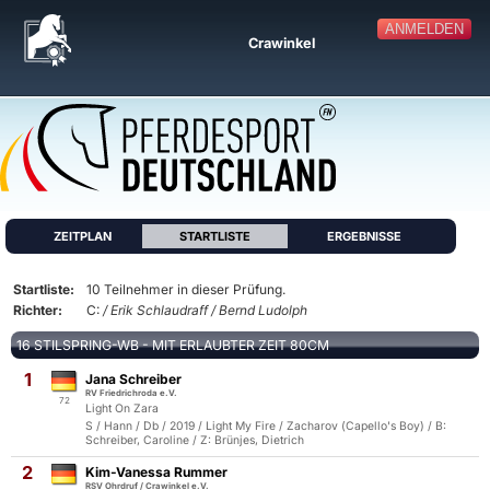
ANMELDEN
Crawinkel
ZEITPLAN
STARTLISTE
ERGEBNISSE
Startliste:
10 Teilnehmer in dieser Prüfung.
Richter:
C:
/ Erik Schlaudraff / Bernd Ludolph
16 STILSPRING-WB - MIT ERLAUBTER ZEIT 80CM
1
Jana Schreiber
RV Friedrichroda e.V.
72
Light On Zara
S / Hann / Db / 2019 / Light My Fire / Zacharov (Capello's Boy) / B:
Schreiber, Caroline / Z: Brünjes, Dietrich
2
Kim-Vanessa Rummer
RSV Ohrdruf / Crawinkel e.V.