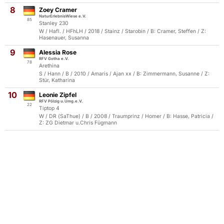
8
Zoey Cramer
NaturErlebnisWiese e.V.
85
Stanley 230
W / Hafl. / HFhLH / 2018 / Stainz / Starobin / B: Cramer, Steffen / Z:
Hasenauer, Susanna
9
Alessia Rose
RFV Gotha e.V.
78
Arethina
S / Hann / B / 2010 / Amaris / Ajan xx / B: Zimmermann, Susanne / Z:
Stür, Katharina
10
Leonie Zipfel
RFV Pölzig u.Umg.e.V.
22
Tiptop 4
W / DR (SaThue) / B / 2008 / Traumprinz / Homer / B: Hasse, Patricia /
Z: ZG Dietmar u.Chris Fügmann