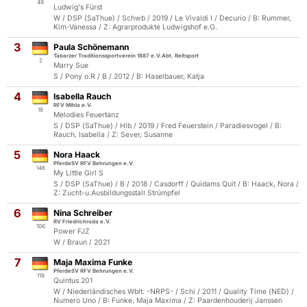
49
Ludwig's Fürst
W / DSP (SaThue) / Schwb / 2019 / Le Vivaldi I / Decurio / B: Rummer,
Kim-Vanessa / Z: Agrarprodukte Ludwigshof e.G.
3
Paula Schönemann
Tabarzer Traditionssportverein 1887 e.V.Abt. Reitsport
2
Marry Sue
S / Pony o.R / B / 2012 / B: Haselbauer, Katja
4
Isabella Rauch
RFV Mihla e.V.
18
Melodies Feuertanz
S / DSP (SaThue) / Hlb / 2019 / Fred Feuerstein / Paradiesvogel / B:
Rauch, Isabella / Z: Sever, Susanne
5
Nora Haack
PferdeSV RFV Behrungen e.V.
146
My Little Girl S
S / DSP (SaThue) / B / 2018 / Casdorff / Quidams Quit / B: Haack, Nora /
Z: Zucht-u.Ausbildungsstall Strümpfel
6
Nina Schreiber
RV Friedrichroda e.V.
106
Power FJZ
W / Braun / 2021
7
Maja Maxima Funke
PferdeSV RFV Behrungen e.V.
119
Quintus 201
W / Niederländisches Wblt. -NRPS- / Schi / 2011 / Quality Time (NED) /
Numero Uno / B: Funke, Maja Maxima / Z: Paardenhouderij Janssen