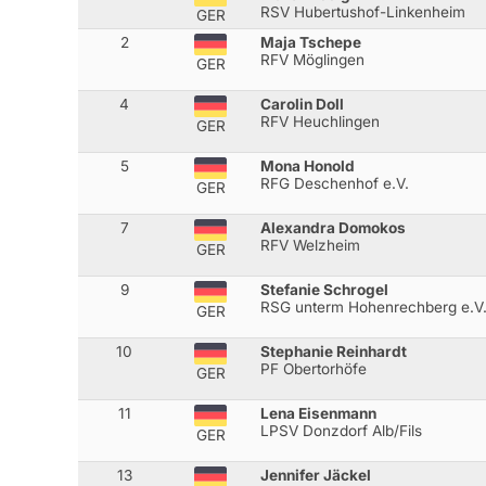
RSV Hubertushof-Linkenheim
GER
2
Maja Tschepe
RFV Möglingen
GER
4
Carolin Doll
RFV Heuchlingen
GER
5
Mona Honold
RFG Deschenhof e.V.
GER
7
Alexandra Domokos
RFV Welzheim
GER
9
Stefanie Schrogel
RSG unterm Hohenrechberg e.V
GER
10
Stephanie Reinhardt
PF Obertorhöfe
GER
11
Lena Eisenmann
LPSV Donzdorf Alb/Fils
GER
13
Jennifer Jäckel