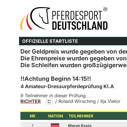
OFFIZIELLE STARTLISTE
Der Geldpreis wurde gegeben von de
Die Ehrenpreise wurden gegeben von
Die Schleifen wurden großzügigerwe
!!Achtung Beginn 14:15!!
4 Amateur-Dressurpferdeprüfung Kl.A
9 Teilnehmer in dieser Prüfung.
RICHTER
/ Roland Wirsching / Ilja Vietor
C
NR
NATION
TEILNEHMER
1
Maren Essig