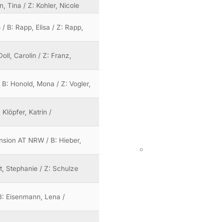
, Tina / Z: Kohler, Nicole
 / B: Rapp, Elisa / Z: Rapp,
oll, Carolin / Z: Franz,
B: Honold, Mona / Z: Vogler,
Klöpfer, Katrin /
nsion AT NRW / B: Hieber,
dt, Stephanie / Z: Schulze
 B: Eisenmann, Lena /