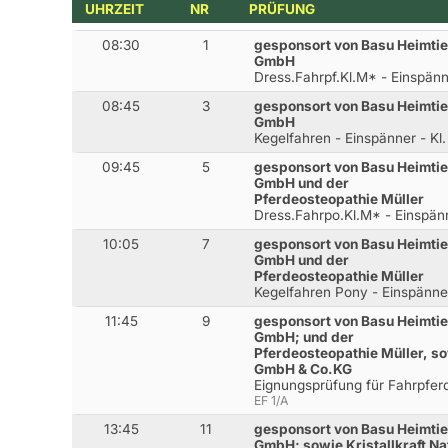
UHRZEIT
NR
PRÜFUNG
08:30
1
gesponsort von Basu Heimtie
GmbH
Dress.Fahrpf.Kl.M* - Einspänn
08:45
3
gesponsort von Basu Heimtie
GmbH
Kegelfahren - Einspänner - Kl
09:45
5
gesponsort von Basu Heimtier
GmbH und der
Pferdeosteopathie Müller
Dress.Fahrpo.Kl.M* - Einspän
10:05
7
gesponsort von Basu Heimtier
GmbH und der
Pferdeosteopathie Müller
Kegelfahren Pony - Einspänner
11:45
9
gesponsort von Basu Heimtier
GmbH; und der
Pferdeosteopathie Müller, so
GmbH & Co.KG
Eignungsprüfung für Fahrpfer
EF 1/A
13:45
11
gesponsort von Basu Heimtier
GmbH; sowie Kristallkraft 