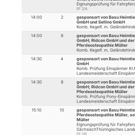
Eignungsprüfung für Fahrpfer
EF 2/A
14:00
2
gesponsort von Basu Heimtie
GmbH und Sellino GmbH
Komb. Kegelf. m. Geländehinde
14:00
6
gesponsort von Basu Heimtier
GmbH; Ridcon GmbH und der
Pferdeosteopathie Müller
Komb. Kegelf. m. Geländehinde
14:30
4
gesponsort von Basu Heimtie
GmbH
Komb. Prüfung Einspänner Kl.
Landesmeisterschaft Einspänn
14:30
8
gesponsort von Basu Heimtier
GmbH; Ridcon GmbH und der
Pferdeosteopathie Müller
Komb. Prüfung Pony-Einspänne
Landesmeisterschaft Einspän
15:10
10
gesponsort von Basu Heimtie
Pferdeosteopathie Müller, so
Müller
Eignungsprüfung für Fahrpferd
SächsischThüringisches Land
EF 1/B