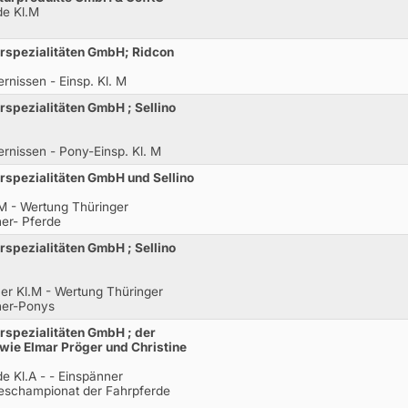
de Kl.M
rspezialitäten GmbH; Ridcon
rnissen - Einsp. Kl. M
spezialitäten GmbH ; Sellino
rnissen - Pony-Einsp. Kl. M
rspezialitäten GmbH und Sellino
M - Wertung Thüringer
er- Pferde
spezialitäten GmbH ; Sellino
r Kl.M - Wertung Thüringer
ner-Ponys
rspezialitäten GmbH ; der
wie Elmar Pröger und Christine
e Kl.A - - Einspänner
eschampionat der Fahrpferde