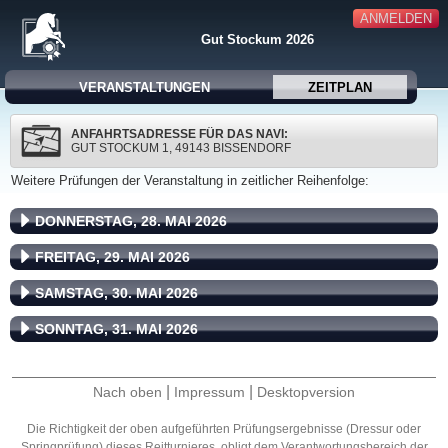
ANMELDEN
Gut Stockum 2026
VERANSTALTUNGEN
ZEITPLAN
ANFAHRTSADRESSE FÜR DAS NAVI:
GUT STOCKUM 1, 49143 BISSENDORF
Weitere Prüfungen der Veranstaltung in zeitlicher Reihenfolge:
DONNERSTAG, 28. MAI 2026
FREITAG, 29. MAI 2026
SAMSTAG, 30. MAI 2026
SONNTAG, 31. MAI 2026
|
|
Nach oben
Impressum
Desktopversion
Die Richtigkeit der oben aufgeführten Prüfungsergebnisse (Dressur oder
Springprüfung) dieses Reitturnieres, obligt dem Verantwortungsbereich der