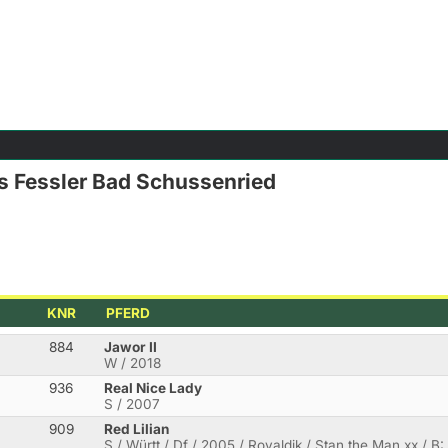
s Fessler Bad Schussenried
KNR
PFERD
884
Jawor II
W / 2018
936
Real Nice Lady
S / 2007
909
Red Lilian
S / Württ / Df / 2005 / Royaldik / Stan the Man xx / B: 