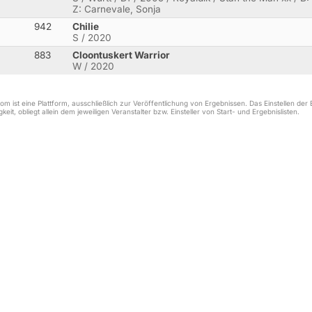
Z: Carnevale, Sonja
942
Chilie
S / 2020
883
Cloontuskert Warrior
W / 2020
m ist eine Plattform, ausschließlich zur Veröffentlichung von Ergebnissen. Das Einstellen de
keit, obliegt allein dem jeweiligen Veranstalter bzw. Einsteller von Start- und Ergebnislisten.