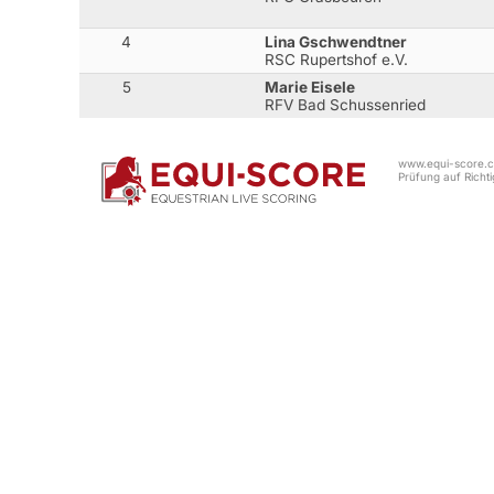
4
Lina Gschwendtner
RSC Rupertshof e.V.
5
Marie Eisele
RFV Bad Schussenried
www.equi-score.co
Prüfung auf Richtig