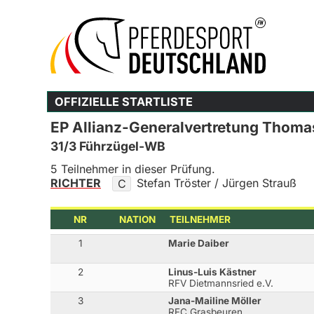
OFFIZIELLE STARTLISTE
EP Allianz-Generalvertretung Thoma
31/3 Führzügel-WB
5 Teilnehmer in dieser Prüfung.
RICHTER
Stefan Tröster / Jürgen Strauß
C
NR
NATION
TEILNEHMER
1
Marie Daiber
2
Linus-Luis Kästner
RFV Dietmannsried e.V.
3
Jana-Mailine Möller
RFC Grasbeuren