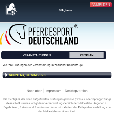
ANMELDEN
Billigheim
VERANSTALTUNGEN
ZEITPLAN
Weitere Prüfungen der Veranstaltung in zeitlicher Reihenfolge:
SONNTAG, 31. MAI 2026
|
|
Nach oben
Impressum
Desktopversion
Die Richtigkeit der oben aufgeführten Prüfungsergebnisse (Dressur oder Springprüfung)
dieses Reitturnieres, obligt dem Verantwortungsbereich der Meldestelle. Angaben zu
Ergebnissen, Reitern und Pferden werden uns im Verlauf der Reitsportveranstaltung von
der Meldestelle nur übermittelt.