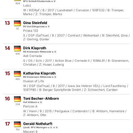
RFV Schloß Klosterrode e.V
424
Lutzz
W / KlDRpf / B / 2017 / Landrebell / Corvalon / 108FS32 / B: Trümper,
Marko / Z: Trümper, Marko
13
Gina Steinfeld
RV Gut Ellingerode e.V
32
Priska 133
S / DSP (SaThue) / B / 2007 / Contract / Wolkenball / B: Steinfeld, Gina /
Z: Gerling, Günter
14
Dirk Klaproth
RG Kreiensen-Rittierode e.V.
435
Asti Cornada
S / OS / Schi / 2017 / Action Blue / Cornado II / 108NL81 / B: Glanemann,
Christian / Z: Huser, Ludwig
15
Katharina Klaproth
RG Kreiensen-Rittierode e.V.
442
Illusion of Life
W / DSP (SaThue) / B / 2017 / Iowa (ex Hebron VDL) / Lord Fauntleroy /
108TP80 / B: Berger Sportpferde GmbH / Z: Schoechert, Carsten
16
Toni Becher-Ahlborn
Hof Ahlborn e.V.
334
Pericon A
W / Hann / B / 2015 / Perigueux / Contendro I / B: Ahlborn, Hannelore /
Z: Ahlborn, Otto
17
Gerald Nothdurft
Ländl. RFV Moringen u.U. e.V.
152
Macawi 6