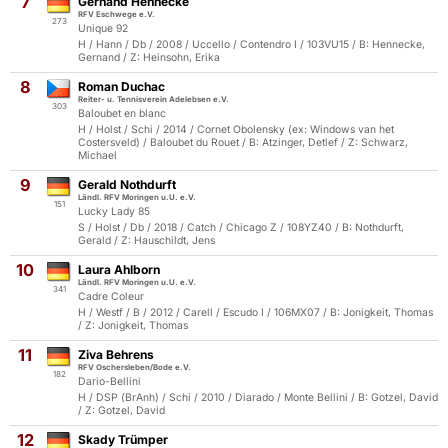
7
Gernand Hennecke
RFV Eschwege e.V.
273
Unique 92
H / Hann / Db / 2008 / Uccello / Contendro I / 103VU15 / B: Hennecke,
Gernand / Z: Heinsohn, Erika
8
Roman Duchac
Reiter- u. Tennisverein Adelebsen e.V.
303
Baloubet en blanc
H / Holst / Schi / 2014 / Cornet Obolensky (ex: Windows van het
Costersveld) / Baloubet du Rouet / B: Atzinger, Detlef / Z: Schwarz,
Michael
9
Gerald Nothdurft
Ländl. RFV Moringen u.U. e.V.
151
Lucky Lady 85
S / Holst / Db / 2018 / Catch / Chicago Z / 108YZ40 / B: Nothdurft,
Gerald / Z: Hauschildt, Jens
10
Laura Ahlborn
Ländl. RFV Moringen u.U. e.V.
341
Cadre Coleur
H / Westf / B / 2012 / Carell / Escudo I / 106MX07 / B: Jonigkeit, Thomas
/ Z: Jonigkeit, Thomas
11
Ziva Behrens
RFV Oschersleben/Bode e.V.
182
Dario-Bellini
H / DSP (BrAnh) / Schi / 2010 / Diarado / Monte Bellini / B: Gotzel, David
/ Z: Gotzel, David
12
Skady Trümper