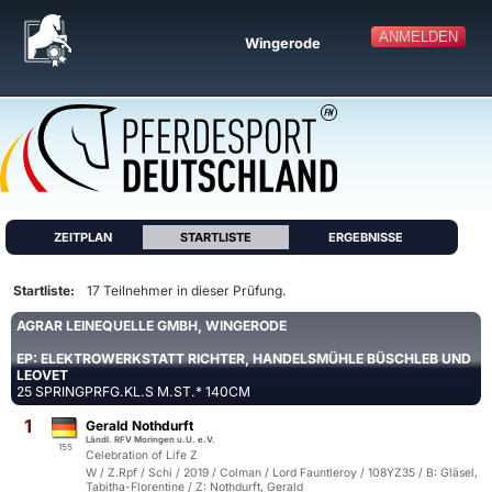
ANMELDEN
Wingerode
ZEITPLAN
STARTLISTE
ERGEBNISSE
Startliste:
17 Teilnehmer in dieser Prüfung.
AGRAR LEINEQUELLE GMBH, WINGERODE
EP: ELEKTROWERKSTATT RICHTER, HANDELSMÜHLE BÜSCHLEB UND
LEOVET
25 SPRINGPRFG.KL.S M.ST.* 140CM
1
Gerald Nothdurft
Ländl. RFV Moringen u.U. e.V.
155
Celebration of Life Z
W / Z.Rpf / Schi / 2019 / Colman / Lord Fauntleroy / 108YZ35 / B: Gläsel,
Tabitha-Florentine / Z: Nothdurft, Gerald