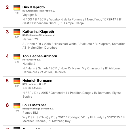
2
Dirk Klaproth
RG Kreiensen-Rittierode e.V.
451
Voyager 8
H / OS / B / 2017 / Vagabond de la Pomme / I Need You / 107SR47 / B:
Gestüt Eichenhain GmbH / Z: Lampe, Nadja
3
Katharina Klaproth
RG Kreiensen-Rittierode e.V.
263
Hannah 73
S / Hann / Df / 2018 / Hickstead White / Stakkato / B: Klaproth, Katharina
/ Z: Heitmüller, Dorothee
4
Toni Becher-Ahlborn
Hof Ahlborn e.V.
333
Nutello 4
H / Hann / Schwb / 2014 / Now Or Never M / Chasseur I / B: Ahlborn,
Hannelore / Z: Willer, Heinrich
5
Heinrich Bormann
RFV Harsum u.U.e.V.
298
Rih de Moens
H / SF / Db / 2015 / Contendro I / Papillon Rouge / B: Bormann, Elyssa
Sophie
6
Louis Metzner
Reitsportanlage Schleiz e.V.
196
Romeo RM
W / DSP (SaThue) / Db / 2017 / Rodrigoo VDL / El Bundy I / 108YC35 / B:
Metzner, Nadine / Z: Metzner, Roy