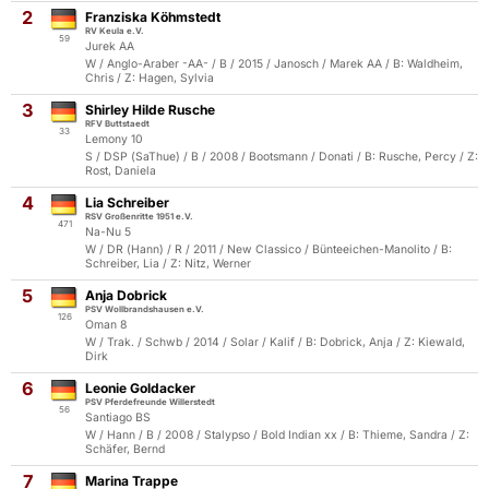
2
Franziska Köhmstedt
RV Keula e.V.
59
Jurek AA
W / Anglo-Araber -AA- / B / 2015 / Janosch / Marek AA / B: Waldheim,
Chris / Z: Hagen, Sylvia
3
Shirley Hilde Rusche
RFV Buttstaedt
33
Lemony 10
S / DSP (SaThue) / B / 2008 / Bootsmann / Donati / B: Rusche, Percy / Z:
Rost, Daniela
4
Lia Schreiber
RSV Großenritte 1951 e.V.
471
Na-Nu 5
W / DR (Hann) / R / 2011 / New Classico / Bünteeichen-Manolito / B:
Schreiber, Lia / Z: Nitz, Werner
5
Anja Dobrick
PSV Wollbrandshausen e.V.
126
Oman 8
W / Trak. / Schwb / 2014 / Solar / Kalif / B: Dobrick, Anja / Z: Kiewald,
Dirk
6
Leonie Goldacker
PSV Pferdefreunde Willerstedt
56
Santiago BS
W / Hann / B / 2008 / Stalypso / Bold Indian xx / B: Thieme, Sandra / Z:
Schäfer, Bernd
7
Marina Trappe