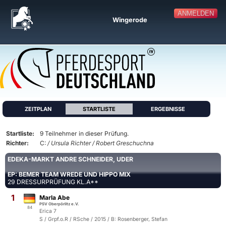
ANMELDEN
Wingerode
ZEITPLAN
STARTLISTE
ERGEBNISSE
Startliste:
9 Teilnehmer in dieser Prüfung.
Richter:
C:
/ Ursula Richter / Robert Greschuchna
EDEKA-MARKT ANDRE SCHNEIDER, UDER
EP: BEMER TEAM WREDE UND HIPPO MIX
29 DRESSURPRÜFUNG KL.A**
1
Marla Abe
PSV Oberpörlitz e.V.
84
Erica 7
S / Grpf.o.R / RSche / 2015 / B: Rosenberger, Stefan