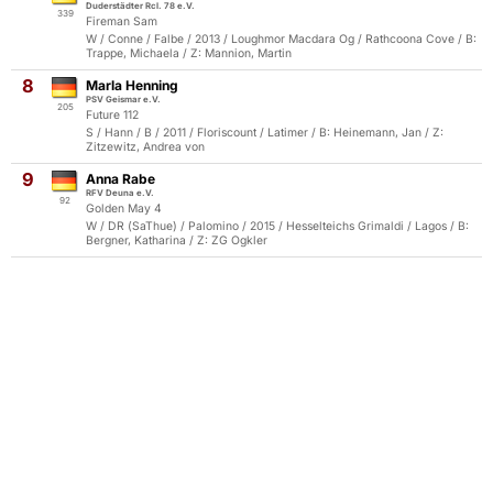
Duderstädter Rcl. 78 e.V.
339
Fireman Sam
W / Conne / Falbe / 2013 / Loughmor Macdara Og / Rathcoona Cove / B:
Trappe, Michaela / Z: Mannion, Martin
8
Marla Henning
PSV Geismar e.V.
205
Future 112
S / Hann / B / 2011 / Floriscount / Latimer / B: Heinemann, Jan / Z:
Zitzewitz, Andrea von
9
Anna Rabe
RFV Deuna e.V.
92
Golden May 4
W / DR (SaThue) / Palomino / 2015 / Hesselteichs Grimaldi / Lagos / B:
Bergner, Katharina / Z: ZG Ogkler