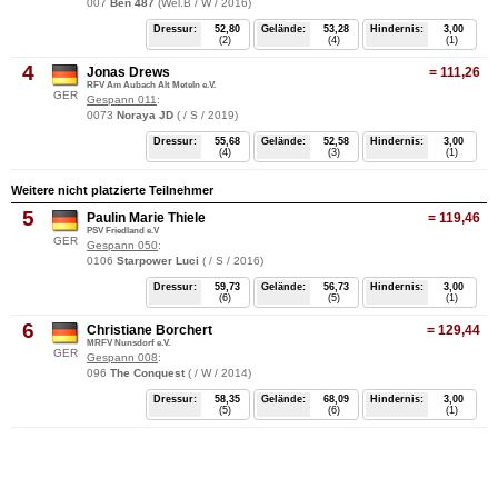
007
Ben 487
(Wel.B / W / 2016)
Dressur:
52,80
Gelände:
53,28
Hindernis:
3,00
(2)
(4)
(1)
4
Jonas Drews
=
111,26
RFV Am Aubach Alt Meteln e.V.
GER
Gespann 011
:
0073
Noraya JD
( / S / 2019)
Dressur:
55,68
Gelände:
52,58
Hindernis:
3,00
(4)
(3)
(1)
Weitere nicht platzierte Teilnehmer
5
Paulin Marie Thiele
=
119,46
PSV Friedland e.V
GER
Gespann 050
:
0106
Starpower Luci
( / S / 2016)
Dressur:
59,73
Gelände:
56,73
Hindernis:
3,00
(6)
(5)
(1)
6
Christiane Borchert
=
129,44
MRFV Nunsdorf e.V.
GER
Gespann 008
:
096
The Conquest
( / W / 2014)
Dressur:
58,35
Gelände:
68,09
Hindernis:
3,00
(5)
(6)
(1)