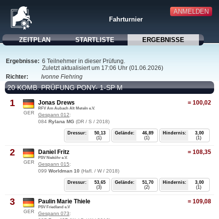
ANMELDEN
Fahrturnier
ZEITPLAN
STARTLISTE
ERGEBNISSE
Ergebnisse:
6 Teilnehmer in dieser Prüfung.
Zuletzt aktualisiert um 17:06 Uhr (01.06.2026)
Richter:
Ivonne Fiehring
20 KOMB. PRÜFUNG PONY- 1-SP M
1
Jonas Drews
=
100,02
RFV Am Aubach Alt Meteln e.V.
GER
Gespann 012
:
084
Rylana MG
(DR / S / 2018)
Dressur:
50,13
Gelände:
46,89
Hindernis:
3,00
(1)
(1)
(1)
2
Daniel Fritz
=
108,35
PSV Nieköhr e.V.
GER
Gespann 015
:
099
Worldman 10
(Hafl. / W / 2018)
Dressur:
53,65
Gelände:
51,70
Hindernis:
3,00
(3)
(2)
(1)
3
Paulin Marie Thiele
=
109,08
PSV Friedland e.V
GER
Gespann 073
: