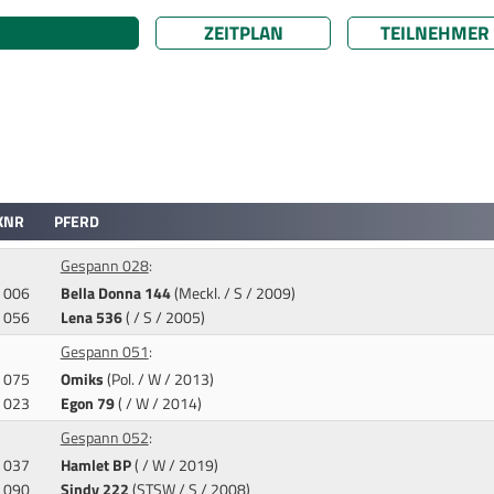
ZEITPLAN
TEILNEHMER
KNR
PFERD
Gespann 028
:
006
Bella Donna 144
(Meckl. / S / 2009)
056
Lena 536
( / S / 2005)
Gespann 051
:
075
Omiks
(Pol. / W / 2013)
023
Egon 79
( / W / 2014)
Gespann 052
:
037
Hamlet BP
( / W / 2019)
090
Sindy 222
(STSW / S / 2008)