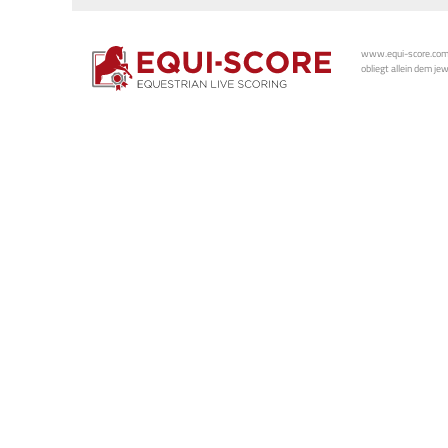
www.equi-score.com i
obliegt allein dem je