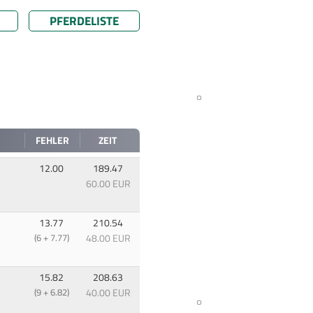
PFERDELISTE
FEHLER
ZEIT
12.00
189.47
60.00 EUR
13.77
210.54
(6 + 7.77)
48.00 EUR
15.82
208.63
(9 + 6.82)
40.00 EUR