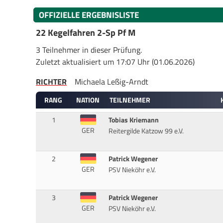
OFFIZIELLE ERGEBNISLISTE
22 Kegelfahren 2-Sp Pf M
3 Teilnehmer in dieser Prüfung.
Zuletzt aktualisiert um 17:07 Uhr (01.06.2026)
RICHTER
Michaela Leßig-Arndt
RANG
NATION
TEILNEHMER
1
Tobias Kriemann
GER
Reitergilde Katzow 99 e.V.
2
Patrick Wegener
GER
PSV Nieköhr e.V.
3
Patrick Wegener
GER
PSV Nieköhr e.V.