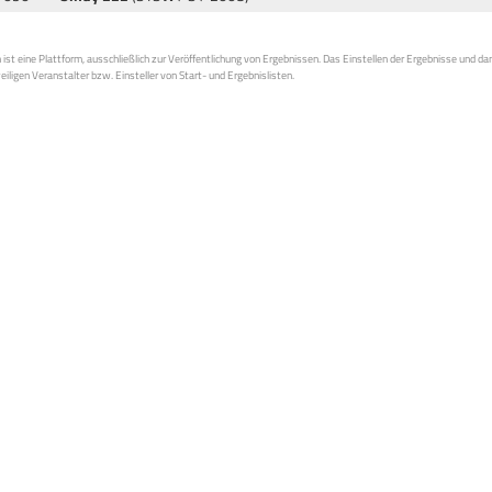
st eine Plattform, ausschließlich zur Veröffentlichung von Ergebnissen. Das Einstellen der Ergebnisse und da
weiligen Veranstalter bzw. Einsteller von Start- und Ergebnislisten.