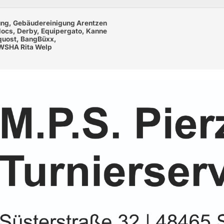
ung, Gebäudereinigung Arentzen
docs, Derby, Equipergato, Kanne
Equost, BangBüxx,
EWSHA Rita Welp