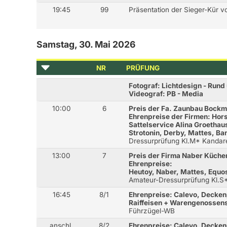
19:45
99
Präsentation der Sieger-Kür
Samstag, 30. Mai 2026
NR
PRÜFUNG
Fotograf: Lichtdesign - Run
Videograf: PB - Media
10:00
6
Preis der Fa. Zaunbau Bock
Ehrenpreise der Firmen: H
Sattelservice Alina Groethaus
Strotonin, Derby, Mattes, B
Dressurprüfung Kl.M* Kandar
13:00
7
Preis der Firma Naber Küch
Ehrenpreise:
Heutoy, Naber, Mattes, Equo
Amateur-Dressurprüfung Kl.S
16:45
8/1
Ehrenpreise: Calevo, Decken
Raiffeisen + Warengenossens
Führzügel-WB
anschl.
8/2
Ehrenpreise: Calevo, Decken