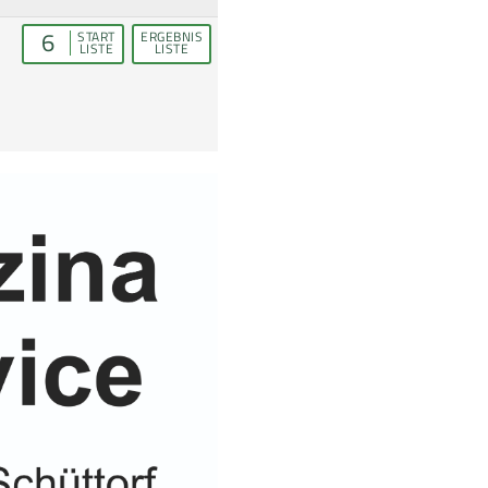
6
START
ERGEBNIS
LISTE
LISTE