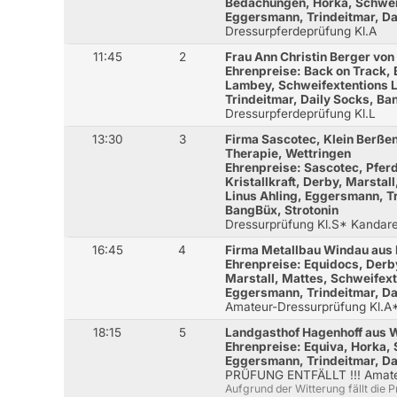
Bedachungen, Horka, Schweif
Eggersmann, Trindeitmar, Da
Dressurpferdeprüfung Kl.A
11:45
2
Frau Ann Christin Berger vo
Ehrenpreise: Back on Track,
Lambey, Schweifextentions 
Trindeitmar, Daily Socks, Ba
Dressurpferdeprüfung Kl.L
13:30
3
Firma Sascotec, Klein Berßen
Therapie, Wettringen
Ehrenpreise: Sascotec, Pferd
Kristallkraft, Derby, Marstal
Linus Ahling, Eggersmann, Tr
BangBüx, Strotonin
Dressurprüfung Kl.S* Kandar
16:45
4
Firma Metallbau Windau aus
Ehrenpreise: Equidocs, Derby
Marstall, Mattes, Schweifext
Eggersmann, Trindeitmar, Da
Amateur-Dressurprüfung Kl.A
18:15
5
Landgasthof Hagenhoff aus 
Ehrenpreise: Equiva, Horka, 
Eggersmann, Trindeitmar, Da
PRÜFUNG ENTFÄLLT !!! Amateu
Aufgrund der Witterung fällt die P