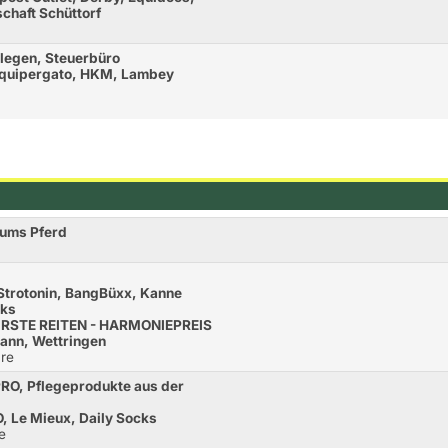
chaft Schüttorf
llegen, Steuerbüro
Equipergato, HKM, Lambey
d ums Pferd
 Strotonin, BangBüxx, Kanne
cks
AIRSTE REITEN - HARMONIEPREIS
ann, Wettringen
re
RO, Pflegeprodukte aus der
 Le Mieux, Daily Socks
e