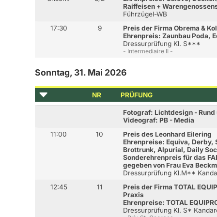
Raiffeisen + Warengenossens
Führzügel-WB
17:30
9
Preis der Firma Obrema & Ko
Ehrenpreis: Zaunbau Poda, 
Dressurprüfung Kl. S***
- Intermediaire II -
Sonntag, 31. Mai 2026
NR
PRÜFUNG
Fotograf: Lichtdesign - Run
Videograf: PB - Media
11:00
10
Preis des Leonhard Eilering
Ehrenpreise: Equiva, Derby,
Brottrunk, Alpurial, Daily So
Sonderehrenpreis für das F
gegeben von Frau Eva Beckm
Dressurprüfung Kl.M** Kanda
12:45
11
Preis der Firma TOTAL EQUIP
Praxis
Ehrenpreise: TOTAL EQUIPRO,
Dressurprüfung Kl. S* Kandar