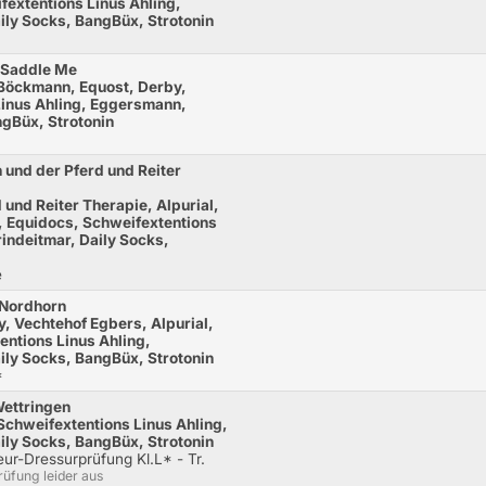
extentions Linus Ahling,
ily Socks, BangBüx, Strotonin
n Saddle Me
 Böckmann, Equost, Derby,
Linus Ahling, Eggersmann,
ngBüx, Strotonin
 und der Pferd und Reiter
 und Reiter Therapie, Alpurial,
l, Equidocs, Schweifextentions
indeitmar, Daily Socks,
e
 Nordhorn
, Vechtehof Egbers, Alpurial,
entions Linus Ahling,
ily Socks, BangBüx, Strotonin
*
Wettringen
Schweifextentions Linus Ahling,
ily Socks, BangBüx, Strotonin
r-Dressurprüfung Kl.L* - Tr.
rüfung leider aus