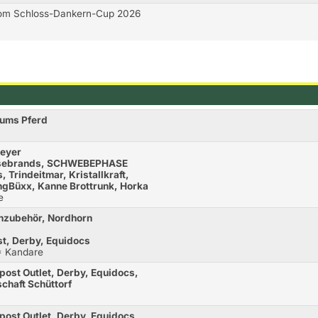
 vom Schloss-Dankern-Cup 2026
d ums Pferd
meyer
orsebrands, SCHWEBEPHASE
, Trindeitmar, Kristallkraft,
angBüxx, Kanne Brottrunk, Horka
e
enzubehör, Nordhorn
st, Derby, Equidocs
* Kandare
post Outlet, Derby, Equidocs,
chaft Schüttorf
post Outlet, Derby, Equidocs,