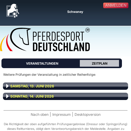
ANMELDEN
Schwaney
VERANSTALTUNGEN
ZEITPLAN
Weitere Prüfungen der Veranstaltung in zeitlicher Reihenfolge:
SAMSTAG, 13. JUNI 2026
SONNTAG, 14. JUNI 2026
|
|
Nach oben
Impressum
Desktopversion
Die Richtigkeit der oben aufgeführten Prüfungsergebnisse (Dressur oder Springprüfung)
dieses Reitturnieres, obligt dem Verantwortungsbereich der Meldestelle. Angaben zu