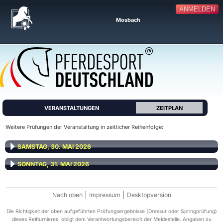
ANMELDEN
Mosbach
VERANSTALTUNGEN
ZEITPLAN
Weitere Prüfungen der Veranstaltung in zeitlicher Reihenfolge:
SAMSTAG, 30. MAI 2026
SONNTAG, 31. MAI 2026
|
|
Nach oben
Impressum
Desktopversion
Die Richtigkeit der oben aufgeführten Prüfungsergebnisse (Dressur oder Springprüfung)
dieses Reitturnieres, obligt dem Verantwortungsbereich der Meldestelle. Angaben zu