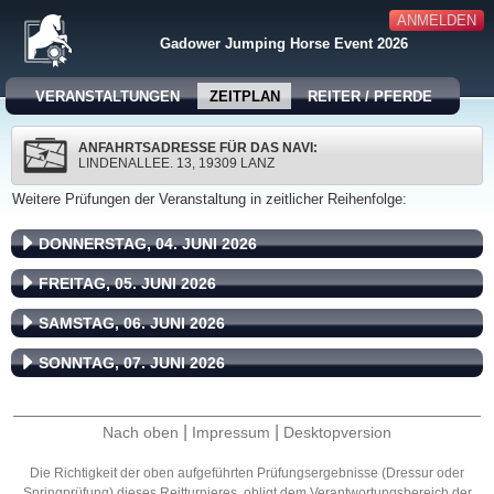
ANMELDEN
Gadower Jumping Horse Event 2026
VERANSTALTUNGEN
ZEITPLAN
REITER / PFERDE
ANFAHRTSADRESSE FÜR DAS NAVI:
LINDENALLEE. 13, 19309 LANZ
Weitere Prüfungen der Veranstaltung in zeitlicher Reihenfolge:
DONNERSTAG, 04. JUNI 2026
FREITAG, 05. JUNI 2026
SAMSTAG, 06. JUNI 2026
SONNTAG, 07. JUNI 2026
|
|
Nach oben
Impressum
Desktopversion
Die Richtigkeit der oben aufgeführten Prüfungsergebnisse (Dressur oder
Springprüfung) dieses Reitturnieres, obligt dem Verantwortungsbereich der