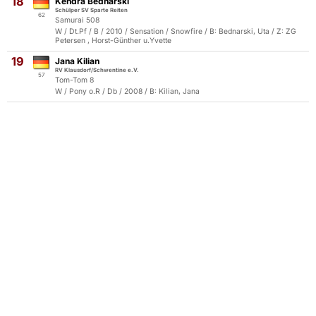
18
Kendra Bednarski
Schülper SV Sparte Reiten
62
Samurai 508
W / Dt.Pf / B / 2010 / Sensation / Snowfire / B: Bednarski, Uta / Z: ZG
Petersen , Horst-Günther u.Yvette
19
Jana Kilian
RV Klausdorf/Schwentine e.V.
57
Tom-Tom 8
W / Pony o.R / Db / 2008 / B: Kilian, Jana