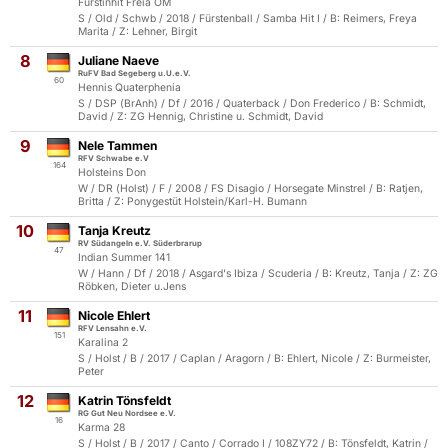
Fürstinhit Freia OM
S / Old / Schwb / 2018 / Fürstenball / Samba Hit I / B: Reimers, Freya
Marita / Z: Lehner, Birgit
8
Juliane Naeve
RuFV Bad Segeberg u.U.e.V.
60
Hennis Quaterphenia
S / DSP (BrAnh) / Df / 2016 / Quaterback / Don Frederico / B: Schmidt,
David / Z: ZG Hennig, Christine u. Schmidt, David
9
Nele Tammen
RFV Schwabe e.V
164
Holsteins Don
W / DR (Holst) / F / 2008 / FS Disagio / Horsegate Minstrel / B: Ratjen,
Britta / Z: Ponygestüt Holstein/Karl-H. Bumann
10
Tanja Kreutz
RV Südangeln e.V. Süderbrarup
47
Indian Summer 141
W / Hann / Df / 2018 / Asgard's Ibiza / Scuderia / B: Kreutz, Tanja / Z: ZG
Röbken, Dieter u.Jens
11
Nicole Ehlert
RFV Lensahn e.V.
151
Karalina 2
S / Holst / B / 2017 / Caplan / Aragorn / B: Ehlert, Nicole / Z: Burmeister,
Peter
12
Katrin Tönsfeldt
RG Gut Neu Nordsee e.V.
16
Karma 28
S / Holst / B / 2017 / Canto / Corrado I / 108ZY72 / B: Tönsfeldt, Katrin /