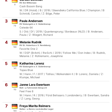
RV Am Wittensee
8
Cash Booom Bang
W / DR (Holst) / B / 2018 / Steendieks California Blue / Champion / B:
Schmidt, Carolin / Z: Böge, Peter
3
Paula Andersen
RV Südangeln e.V. Süderbrarup
79
Celeste 64
S / Old / Df / 2019 / Quantensprung / Bordeaux (NLD) / B: Andersen,
Paula / Z: Wiegert, Richard
4
Melanie Rudnik
RV St. Hubertus e.V. Rendsburg
198
Favorite One 2
W / DSP (BrAnh) / RwSchi / 2019 / Follow Me / Don Index / B: Rudnik,
Melanie / Z: Rühlemann, Josephine
5
Katharina Lorenz
RV Südangeln e.V. Süderbrarup
141
Topas Blue
W / Hann / F / 2017 / Totilas / Wolkenstein II / B: Lorenz, Daniela / Z:
Klumpe, Michael
6
Janne Lara Ewertsen
Reit- u.Fahrverein Sörup eV
110
Feel Free 8
W / Hann / R / 2016 / Fürst Belissaro / Londonderry / B: Ewertsen, Sandra
/ Z: Lang, Georg
7
Freya Marita Reimers
Reiter- u.Rennv.Lockstedter Lager
144