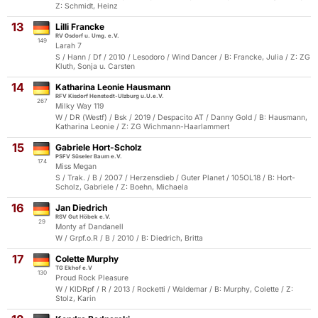
Z: Schmidt, Heinz
13
Lilli Francke
RV Osdorf u. Umg. e.V.
149
Larah 7
S / Hann / Df / 2010 / Lesodoro / Wind Dancer / B: Francke, Julia / Z: ZG
Kluth, Sonja u. Carsten
14
Katharina Leonie Hausmann
RFV Kisdorf Henstedt-Ulzburg u.U.e.V.
267
Milky Way 119
W / DR (Westf) / Bsk / 2019 / Despacito AT / Danny Gold / B: Hausmann,
Katharina Leonie / Z: ZG Wichmann-Haarlammert
15
Gabriele Hort-Scholz
PSFV Süseler Baum e.V.
174
Miss Megan
S / Trak. / B / 2007 / Herzensdieb / Guter Planet / 105OL18 / B: Hort-
Scholz, Gabriele / Z: Boehn, Michaela
16
Jan Diedrich
RSV Gut Höbek e.V.
29
Monty af Dandanell
W / Grpf.o.R / B / 2010 / B: Diedrich, Britta
17
Colette Murphy
TG Ekhof e.V
130
Proud Rock Pleasure
W / KlDRpf / R / 2013 / Rocketti / Waldemar / B: Murphy, Colette / Z:
Stolz, Karin