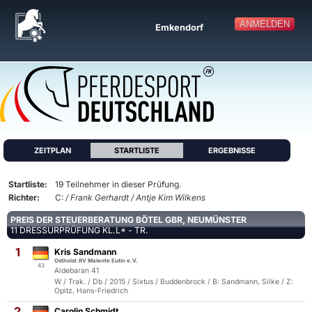
ANMELDEN
Emkendorf
ZEITPLAN
STARTLISTE
ERGEBNISSE
Startliste:
19 Teilnehmer in dieser Prüfung.
Richter:
C:
/ Frank Gerhardt / Antje Kim Wilkens
PREIS DER STEUERBERATUNG BÖTEL GBR, NEUMÜNSTER
11 DRESSURPRÜFUNG KL.L* - TR.
1
Kris Sandmann
Ostholst.RV Malente Eutin e.V.
43
Aldebaran 41
W / Trak. / Db / 2015 / Sixtus / Buddenbrock / B: Sandmann, Silke / Z:
Opitz, Hans-Friedrich
2
Carolin Schmidt