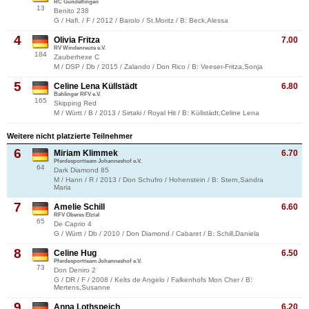
RC Gundelfingen
13
Benito 238
G / Hafl. / F / 2012 / Barolo / St.Moritz / B: Beck,Alessa
4
Olivia Fritza
7.00
RV Windenreute e.V.
184
Zauberhexe C
M / DSP / Db / 2015 / Zalando / Don Rico / B: Veeser-Fritza,Sonja
5
Celine Lena Küllstädt
6.80
Bahlinger RFV e.V.
165
Skipping Red
M / Württ / B / 2013 / Sirtaki / Royal Hit / B: Küllstädt,Celine Lena
Weitere nicht platzierte Teilnehmer
6
Miriam Klimmek
6.70
Pferdesportteam Johanneshof e.V.
64
Dark Diamond 85
M / Hann / R / 2013 / Don Schufro / Hohenstein / B: Stern,Sandra
Maria
7
Amelie Schill
6.60
RFV Oberes Elztal
65
De Caprio 4
G / Württ / Db / 2010 / Don Diamond / Cabaret / B: Schill,Daniela
8
Celine Hug
6.50
Pferdesportteam Johanneshof e.V.
73
Don Deniro 2
G / DR / F / 2008 / Kelts de Angelo / Falkenhofs Mon Cher / B:
Mertens,Susanne
9
Anna Lothspeich
6.20