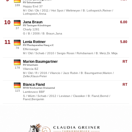
RV Schutterwald
189
Happy End 37
M / Old / Db / 2011 / Hot Spot / Weltmeyer / B: Lothspeich,Reiner /
Lothspeich,Anna
10
Jana Braun
6.00
RV Teningen-Köndringen
37
Charly 1281
G / B / 2006 / B: Braun,Jana
11
Lenia Rottner
5.80
RV Pferdeparadies Haug e.V.
78
Elfensaage
M / Old / Schwb / 2010 / Sergio Rossi / Rohdiamant / B: Metz,Dr. Mirja
Marion Baumgartner
RT
RV Ichenheim
178
Vilancia BZ
M / Old / R / 2016 / Vilancio / Jazz Rubin / B: Baumgartner,Marion /
Zeller,Klaus-Peter
Bianca Fiand
RT
RFSV Kirchzarten-Dreisamtal
115
Lambrusco BBF
S / Württ / Schwb / 2012 / Levistan / Classiker / B: Fiand,Bernd /
Fiand,Benjamin