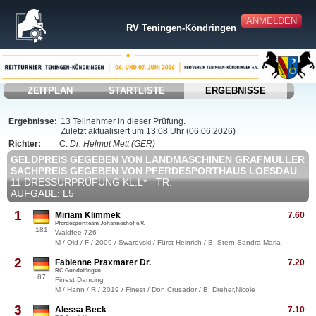
ANMELDEN
RV Teningen-Köndringen
ZEITPLAN
STARTLISTE
ERGEBNISSE
Ergebnisse:
13 Teilnehmer in dieser Prüfung.
Zuletzt aktualisiert um 13:08 Uhr (06.06.2026)
Richter:
C:
Dr. Helmut Mett (GER)
GELDPREIS GEGEBEN VON LANDMASCHINEN GRAFMÜLLER
SACHPREIS GEGEBEN VON PFERDESPORTHAUS LOESDAU
11 DRESSURPRÜFUNG KL.L* - TR.
AUFGABE: L5
1
Miriam Klimmek
7.60
Pferdesportteam Johanneshof e.V.
181
Waldfee 726
M / Old / F / 2009 / Swarovski / Fürst Heinrich / B: Stern,Sandra Maria
2
Fabienne Praxmarer Dr.
7.20
RC Gundelfingen
87
Finest Dancing
M / Hann / R / 2019 / Finest / Don Crusador / B: Dreher,Nicole
3
Alessa Beck
7.10