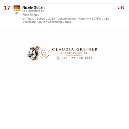
17
Nicole Gutjahr
5.80
RFV Legelshurst e.V.
97
Fürst Unique
G / Trak. / Schwb / 2015 / Uckermaerker / Handryk / 107IA90 / B:
Beckmann,Laura / Beckmann,Lenya