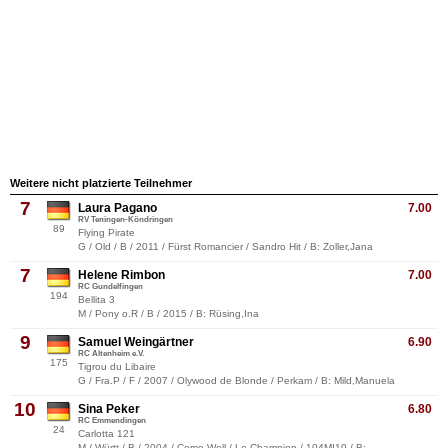
Weitere nicht platzierte Teilnehmer
7
Laura Pagano
7.00
RV Teningen-Köndringen
89
Flying Pirate
G / Old / B / 2011 / Fürst Romancier / Sandro Hit / B: Zoller,Jana
7
Helene Rimbon
7.00
RC Gundelfingen
194
Bellita 3
M / Pony o.R / B / 2015 / B: Rüsing,Ina
9
Samuel Weingärtner
6.90
RC Altenheim e.V.
175
Tigrou du Libaire
G / Fra.P / F / 2007 / Olywood de Blonde / Perkam / B: Mild,Manuela
10
Sina Peker
6.80
RC Emmendingen
24
Carlotta 121
M / Württ / B / 2004 / Come Well / Le Champion / 104MI10 / B: