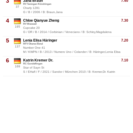
3
Jana Braun
7.40
RV Teningen-Köndringen
37
Charly 1281
G / B / 2006 / B: Braun,Jana
4
Chloe Qianyue Zheng
7.30
RV Weisweil
195
Cupcake 20
G / DR / B / 2014 / Corbinian / Veneciano / B: Schley,Magdalena
5
Lenia Elisa Häringer
7.20
RFV Oberes Elztal
137
Number One 41
M / KWPN / B / 2013 / Numero Uno / Colander / B: Häringer,Lenia Elisa
6
Katrin Kremer Dr.
7.10
RC Gundelfingen
169
Star of Sayn St
S / EHafl / F / 2021 / Sandor / München 2010 / B: Kremer,Dr. Katrin