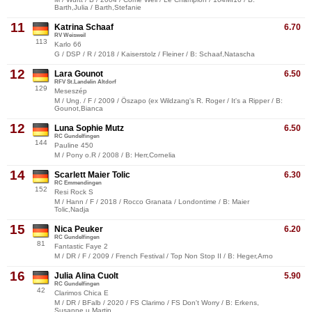
Barth,Julia / Barth,Stefanie
11
Katrina Schaaf
6.70
RV Weisweil
113
Karlo 66
G / DSP / R / 2018 / Kaiserstolz / Fleiner / B: Schaaf,Natascha
12
Lara Gounot
6.50
RFV St.Landelin Altdorf
129
Meseszép
M / Ung. / F / 2009 / Öszapo (ex Wildzang's R. Roger / It's a Ripper / B:
Gounot,Bianca
12
Luna Sophie Mutz
6.50
RC Gundelfingen
144
Pauline 450
M / Pony o.R / 2008 / B: Herr,Cornelia
14
Scarlett Maier Tolic
6.30
RC Emmendingen
152
Resi Rock S
M / Hann / F / 2018 / Rocco Granata / Londontime / B: Maier
Tolic,Nadja
15
Nica Peuker
6.20
RC Gundelfingen
81
Fantastic Faye 2
M / DR / F / 2009 / French Festival / Top Non Stop II / B: Heger,Arno
16
Julia Alina Cuolt
5.90
RC Gundelfingen
42
Clarimos Chica E
M / DR / BFalb / 2020 / FS Clarimo / FS Don't Worry / B: Erkens,
Susanne u.Martin,