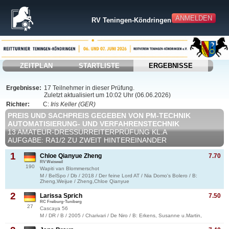
ANMELDEN
RV Teningen-Köndringen
ZEITPLAN
STARTLISTE
ERGEBNISSE
Ergebnisse:
17 Teilnehmer in dieser Prüfung.
Zuletzt aktualisiert um 10:02 Uhr (06.06.2026)
Richter:
C:
Iris Keller (GER)
PREIS UND SACHPREIS GEGEBEN VON PM-TECHNIK
AUTOMATISIERUNG- UND VERFAHRENSTECHNIK
13 AMATEUR-DRESSURREITERPRÜFUNG KL.A
AUFGABE: RA1/2 ZU ZWEIT HINTEREINANDER
1
Chloe Qianyue Zheng
7.70
RV Weisweil
190
Wapiti van Blommerschot
M / BelSpo / Db / 2018 / Der feine Lord AT / Nia Domo's Bolero / B:
Zheng,Weijue / Zheng,Chloe Qianyue
2
Larissa Sprich
7.50
RC Freiburg-Tuniberg
27
Cascaya 56
M / DR / B / 2005 / Charivari / De Niro / B: Erkens, Susanne u.Martin,